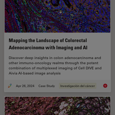
Mapping the Landscape of Colorectal
Adenocarcinoma with Imaging and AI
Discover deep insights in colon adenocarcinoma and
other immuno-oncology realms through the potent
combination of multiplexed imaging of Cell DIVE and
Aivia AI-based image analysis
Apr 26, 2024
Case Study
Investigación del cáncer
Mapping