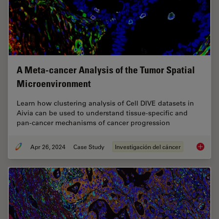
A Meta-cancer Analysis of the Tumor Spatial
Microenvironment
Learn how clustering analysis of Cell DIVE datasets in
Aivia can be used to understand tissue-specific and
pan-cancer mechanisms of cancer progression
Apr 26, 2024
Case Study
Investigación del cáncer
A Meta-