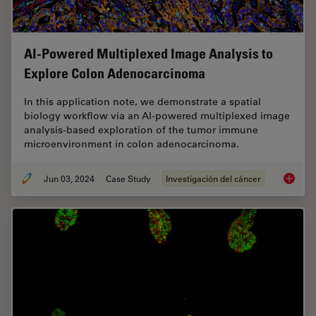
AI-Powered Multiplexed Image Analysis to
Explore Colon Adenocarcinoma
In this application note, we demonstrate a spatial
biology workflow via an AI-powered multiplexed image
analysis-based exploration of the tumor immune
microenvironment in colon adenocarcinoma.
Jun 03, 2024
Case Study
Investigación del cáncer
AI-Powe