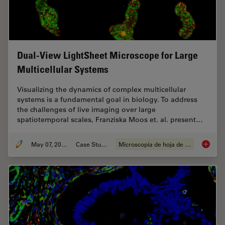
Dual-View LightSheet Microscope for Large
Multicellular Systems
Visualizing the dynamics of complex multicellular
systems is a fundamental goal in biology. To address
the challenges of live imaging over large
spatiotemporal scales, Franziska Moos et. al. present…
May 07, 2024
Case Study
Microscopía de hoja de luz
Dual-Vi