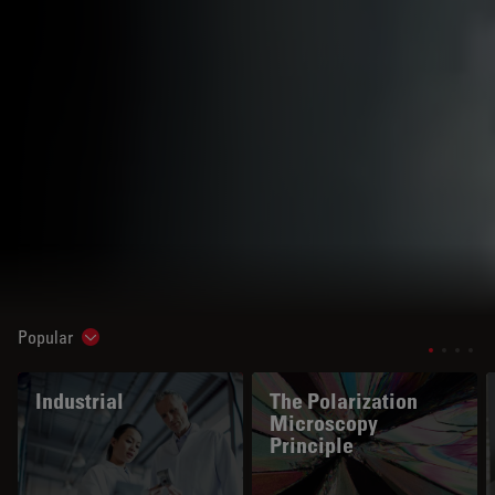
Popular
Show subnavigation
Industrial
The Polarization
Microscopy
Principle