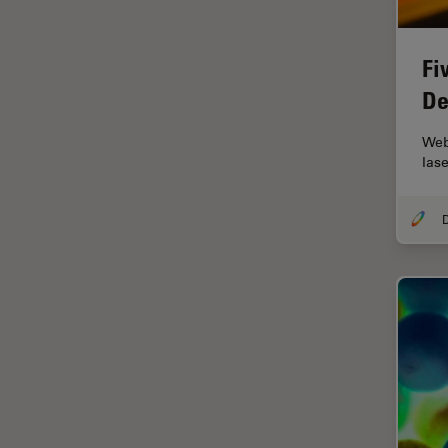
Disección
Dispersión Raman Coherente
Fi
(CRS)
De
Drosophila Research
Web
Educación
las
Enfermedades
neurodegenerativas
Ergonomía
Especialidades médicas
Espectroscopia de
descomposición inducida por
láser (LIBS)
F-Techniques
Fabricación de baterías
FLIM (microscopía de