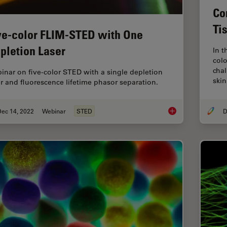
Co
Ti
ve-color FLIM-STED with One
pletion Laser
In t
colo
cha
inar on five-color STED with a single depletion
ski
er and fluorescence lifetime phasor separation.
Dec 14, 2022
Webinar
STED
D
Five-color FLIM-STE