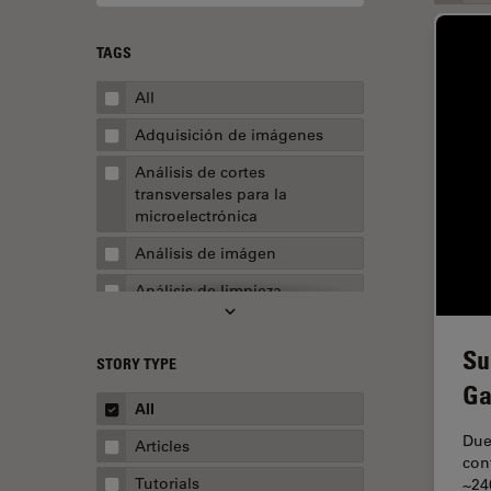
TAGS
All
Adquisición de imágenes
Análisis de cortes
transversales para la
microelectrónica
Análisis de imágen
Análisis de limpieza
Análisis multiplex espacial
Su
STORY TYPE
Apertura numérica
Ga
AR Surgery
All
Automoción y transporte
Due 
Articles
con
Biofarmacia
Tutorials
~24