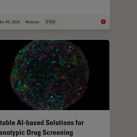
ar 05, 2024
Webinar
STED
croscopy Image Gallery
Extended Live-cell I
table AI-based Solutions for
enotypic Drug Screening