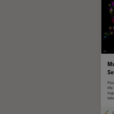
HyD
Imágenes cuantitativas
Imágenes de células vivas
Imagenología in vivo de
organismos completos
Imagenología y análisis de
tejidos avanzados
Imperial Imaging Hub
Mu
Industria Metalúrgica
Se
Industrie électronique et des
semi-conducteurs
Flu
lif
Inmunofluorescencia
tog
Inteligencia Artificial
lab
Inverted Microscopy
O