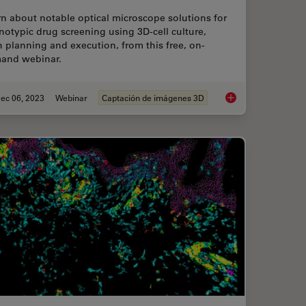
n about notable optical microscope solutions for
otypic drug screening using 3D-cell culture,
 planning and execution, from this free, on-
and webinar.
ec 06, 2023
Webinar
Captación de imágenes 3D
Sample Preparation
Notable AI-based Sol