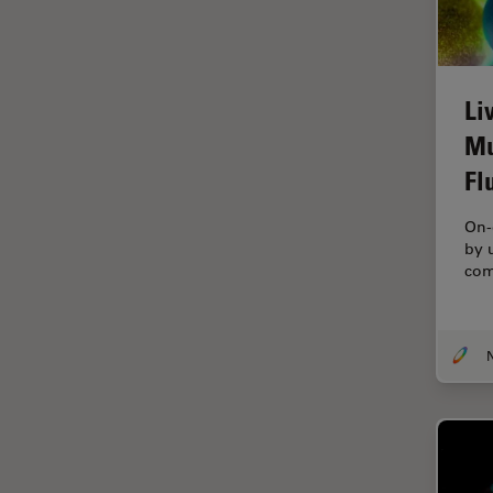
tiempos de vida de
fluorescencia)
Fluorescencia
Li
Fluoróforo
Mu
FluoSync
Fl
FRAP
On-
Fresado con haz de iones
by 
FRET
com
Funciones de STELLARIS
Garantía de calidad / Control
de calidad
Ginecología y Urología
Granos
Historia