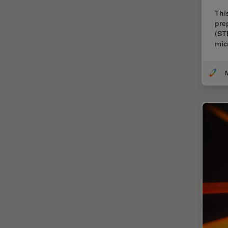
Thi
Cirugía de columna
pre
Cirugía de córnea
(ST
mic
Cirugía de glaucoma
Cirugías de retina
CLEM
Conceptos básicos de
microscopía
Congelación a alta presión
Conservación de arte
Contrast Methods in Light
Microscopy
Crio SEM
Cultivo celular
De microscopía