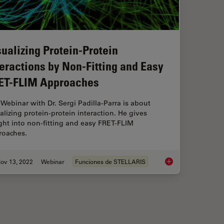
sualizing Protein-Protein
teractions by Non-Fitting and Easy
ET-FLIM Approaches
Webinar with Dr. Sergi Padilla-Parra is about
alizing protein-protein interaction. He gives
ght into non-fitting and easy FRET-FLIM
roaches.
ov 13, 2022
Webinar
Funciones de STELLARIS
ce Lifetime Multiplexing Using Organic Fluorophores
Visualizing Protein-