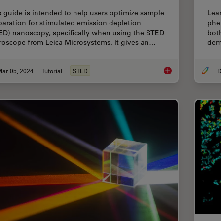
s guide is intended to help users optimize sample
Lear
paration for stimulated emission depletion
phen
ED) nanoscopy, specifically when using the STED
both
roscope from Leica Microsystems. It gives an…
dem
Mar 05, 2024
Tutorial
STED
D
The Guide to STED 