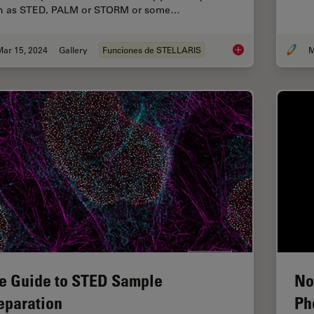
h as STED, PALM or STORM or some…
Mar 15, 2024
Gallery
Funciones de STELLARIS
M
Super-Resolution Mi
e Guide to STED Sample
No
eparation
Ph