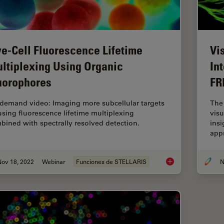
ve-Cell Fluorescence Lifetime
Vi
ltiplexing Using Organic
In
uorophores
FR
demand video: Imaging more subcellular targets
The 
using fluorescence lifetime multiplexing
visu
bined with spectrally resolved detection.
insi
app
Nov 18, 2022
Webinar
Funciones de STELLARIS
N
Live-Cell Fluorescen