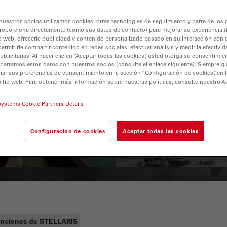
nuestros socios utilizamos cookies, otras tecnologías de seguimiento y parte de los
roporciona directamente (como sus datos de contacto) para mejorar su experiencia 
o web, ofrecerle publicidad y contenido personalizado basado en su interacción con e
permitirle compartir contenido en redes sociales, efectuar análisis y medir la efectivi
licitarias. Al hacer clic en “Aceptar todas las cookies”, usted otorga su consentimie
partamos estos datos con nuestros socios (consulte el enlace siguiente). Siempre qu
r sus preferencias de consentimiento en la sección “Configuración de cookies”, en la
sitio web. Para obtener más información sobre nuestras políticas, consulte nuestro A
 Polarization
Key Factors to
systems Cookie Partners Details
croscopy Principle
Consider When
Selecting a Stereo
Configuración de cookies
Aceptar todas las cookies
Microscope
nciones de STELLARIS