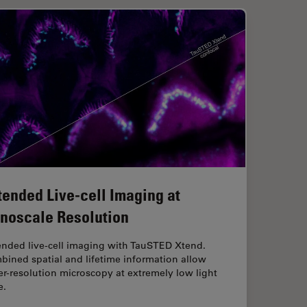
tended Live-cell Imaging at
noscale Resolution
ended live-cell imaging with TauSTED Xtend.
ined spatial and lifetime information allow
r-resolution microscopy at extremely low light
e.