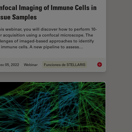
nfocal Imaging of Immune Cells in
ssue Samples
his webinar, you will discover how to perform 10-
r acquisition using a confocal microscope. The
llenges of imaged-based approaches to identify
n immune cells. A new pipeline to assess…
ec 05, 2022
Webinar
Funciones de STELLARIS
D with One Depletion Laser
Confocal Imaging of