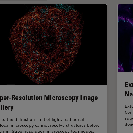
Ex
Na
per-Resolution Microscopy Image
llery
Ext
Comb
supe
to the diffraction limit of light, traditional
dos
focal microscopy cannot resolve structures below
0 nm. Super-resolution microscopy techniques,