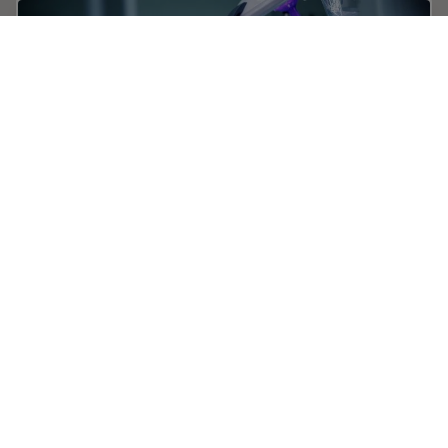
How AR Surgery Benefits Radial Forearm Free
Flap Phalloplasty
The goal of penile reconstruction is to provide an
aesthetic penoid with tactile and erogenous sensation,
so the patient can have sexual intercourse and void
standing.1 Currently, the radial forearm…