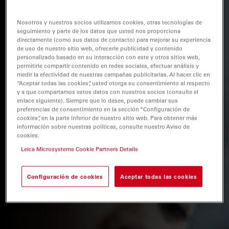
Nosotros y nuestros socios utilizamos cookies, otras tecnologías de
seguimiento y parte de los datos que usted nos proporciona
directamente (como sus datos de contacto) para mejorar su experiencia
de uso de nuestro sitio web, ofrecerle publicidad y contenido
personalizado basado en su interacción con este y otros sitios web,
permitirle compartir contenido en redes sociales, efectuar análisis y
medir la efectividad de nuestras campañas publicitarias. Al hacer clic en
“Aceptar todas las cookies”, usted otorga su consentimiento al respecto
y a que compartamos estos datos con nuestros socios (consulte el
enlace siguiente). Siempre que lo desee, puede cambiar sus
preferencias de consentimiento en la sección “Configuración de
cookies”, en la parte inferior de nuestro sitio web. Para obtener más
información sobre nuestras políticas, consulte nuestro Aviso de
cookies.
Leica Microsystems Cookie Partners Details
Configuración de cookies
Aceptar todas las cookies