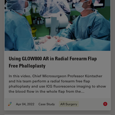
Using GLOW800 AR in Radial Forearm Flap
Free Phalloplasty
In this video, Chief Microsurgeon Professor Küntscher
and his team perform a radial forearm free flap
phalloplasty and use ICG fluorescence imaging to show
the blood flow in the whole flap from the…
Apr 04, 2022
Case Study
AR Surgery
Using G