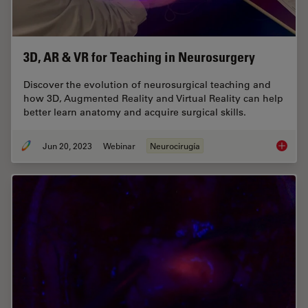
3D, AR & VR for Teaching in Neurosurgery
Discover the evolution of neurosurgical teaching and
how 3D, Augmented Reality and Virtual Reality can help
better learn anatomy and acquire surgical skills.
Jun 20, 2023
Webinar
Neurocirugía
3D, AR 