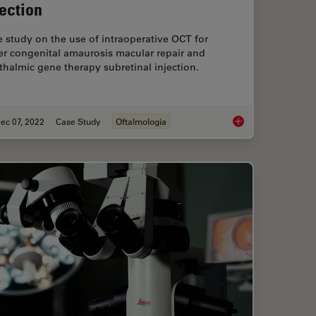
jection
 study on the use of intraoperative OCT for
er congenital amaurosis macular repair and
halmic gene therapy subretinal injection.
ec 07, 2022
Case Study
Oftalmología
le Surgery with Optical Coherence Tomography
Ophthalmic Gene Ther