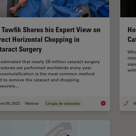
. Tawfik Shares his Expert View on
Ho
rect Horizontal Chopping in
Ca
taract Surgery
What
micr
s estimated that nearly 28 million cataract surgery
aspe
cedures are performed worldwide every year.
wit
coemulsification is the most common method
d to remove the cataract and chopping
neuvers…
eb 09, 2022
Webinar
Cirugía de cataratas
N
Dr. Tawfik Shares hi