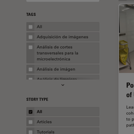
TAGS
All
Adquisición de imágenes
Análisis de cortes
transversales para la
microelectrónica
Análisis de imágen
Análisis de limpieza
Po
Análisis multiplex espacial
of
STORY TYPE
Apertura numérica
Lea
AR Surgery
All
coh
to 
Automoción y transporte
Articles
pat
Biofarmacia
Tutorials