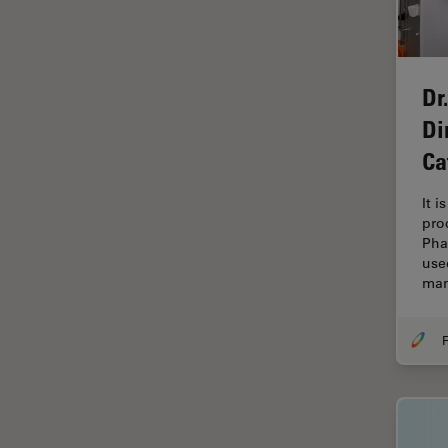
tiempos de vida de
fluorescencia)
Fluorescencia
Dr
Fluoróforo
Di
FluoSync
Ca
FRAP
It i
Fresado con haz de iones
pro
FRET
Pha
use
Funciones de STELLARIS
ma
Garantía de calidad / Control
de calidad
F
Ginecología y Urología
Granos
Historia