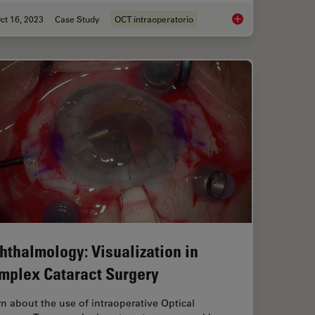
ct 16, 2023
Case Study
OCT intraoperatorio
rgery: Benefits of Utilizing Intraoperative OCT
Intraoperative OCT-A
hthalmology: Visualization in
mplex Cataract Surgery
n about the use of intraoperative Optical