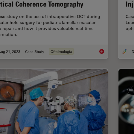
tical Coherence Tomography
In
ase study on the use of intraoperative OCT during
Case
ular hole surgery for pediatric lamellar macular
Leb
e repair and how it provides valuable real-time
opht
ormation.
Aug 21, 2023
Case Study
Oftalmología
D
Improve Macular Ho