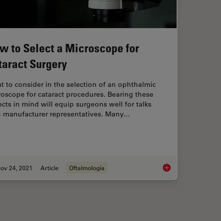
w to Select a Microscope for
taract Surgery
 to consider in the selection of an ophthalmic
oscope for cataract procedures. Bearing these
cts in mind will equip surgeons well for talks
h manufacturer representatives. Many…
ov 24, 2021
Article
Oftalmología
s Expert View on Direct Horizontal Chopping in Cataract Surgery
How to Select a Micr