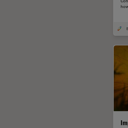
Coh
how
Cirugía de columna
Cirugía de córnea
Cirugía de glaucoma
Cirugías de retina
CLEM
Conceptos básicos de
microscopía
Congelación a alta presión
Conservación de arte
Contrast Methods in Light
Microscopy
Crio SEM
Cultivo celular
Im
De microscopía