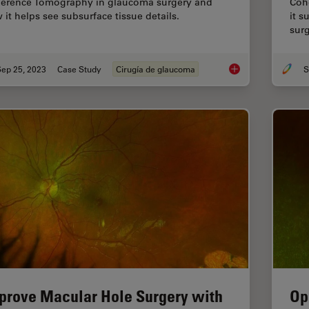
erence Tomography in glaucoma surgery and
Coh
 it helps see subsurface tissue details.
it s
surg
Sep 25, 2023
Case Study
Cirugía de glaucoma
S
How Intraoperative 
prove Macular Hole Surgery with
Op