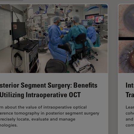
sterior Segment Surgery: Benefits
In
 Utilizing Intraoperative OCT
Tr
rn about the value of intraoperative optical
Lear
erence tomography in posterior segment surgery
coh
precisely locate, evaluate and manage
and 
hologies.
cor