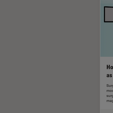
HyD
Imágenes cuantitativas
Imágenes de células vivas
Imagenología in vivo de
organismos completos
Imagenología y análisis de
tejidos avanzados
Imperial Imaging Hub
Ho
Industria Metalúrgica
as
Industrie électronique et des
semi-conducteurs
Sur
Inmunofluorescencia
mod
sur
Inteligencia Artificial
mag
Inverted Microscopy