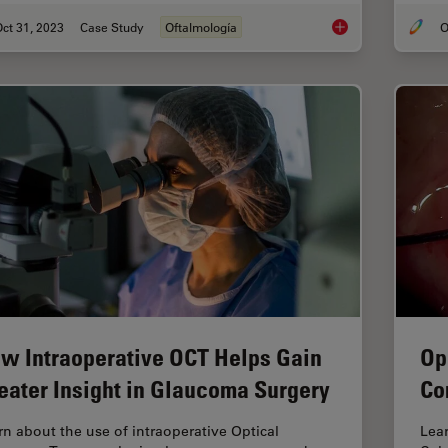
ct 31, 2023
Case Study
Oftalmología
O
Posterior Segment Su
w Intraoperative OCT Helps Gain
Op
eater Insight in Glaucoma Surgery
Co
rn about the use of intraoperative Optical
Lear