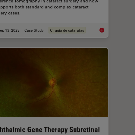
erence Tomography in cataract surgery and how
upports both standard and complex cataract
ery cases.
ep 13, 2023
Case Study
Cirugía de cataratas
OCT Helps Gain Greater Insight in Glaucoma Surgery
Ophthalmology: Visua
hthalmic Gene Therapy Subretinal