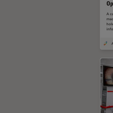
Op
Disección
A c
Dispersión Raman Coherente
mac
(CRS)
hol
Drosophila Research
inf
Educación
Enfermedades
neurodegenerativas
Ergonomía
Especialidades médicas
Espectroscopia de
descomposición inducida por
láser (LIBS)
F-Techniques
Fabricación de baterías
FLIM (microscopía de