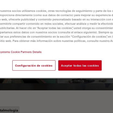
nuestros socios utilizamos cookies, otras tecnologías de seguimiento y parte de los
roporciona directamente (como sus datos de contacto) para mejorar su experiencia 
o web, ofrecerle publicidad y contenido personalizado basado en su interacción con e
permitirle compartir contenido en redes sociales, efectuar análisis y medir la efectivi
licitarias. Al hacer clic en “Aceptar todas las cookies”, usted otorga su consentimie
partamos estos datos con nuestros socios (consulte el enlace siguiente). Siempre qu
r sus preferencias de consentimiento en la sección “Configuración de cookies”, en la
sitio web. Para obtener más información sobre nuestras políticas, consulte nuestro A
 Polarization
Key Factors to
systems Cookie Partners Details
croscopy Principle
Consider When
Selecting a Stereo
Configuración de cookies
Aceptar todas las cookies
Microscope
talmología