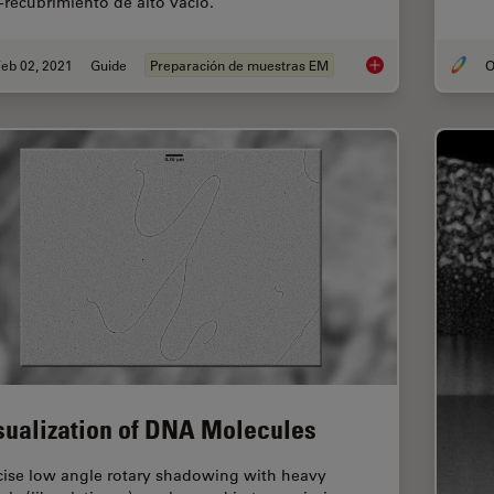
o-recubrimiento de alto vacío.
eb 02, 2021
Guide
Preparación de muestras EM
O
Soluciones de recubr
sualization of DNA Molecules
cise low angle rotary shadowing with heavy