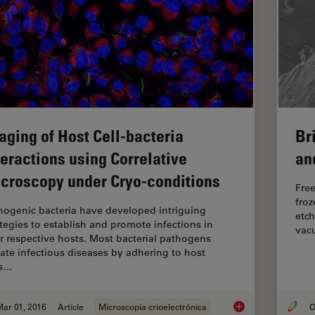
Br
aging of Host Cell-bacteria
an
teractions using Correlative
croscopy under Cryo-conditions
Free
froz
hogenic bacteria have developed intriguing
etch
ategies to establish and promote infections in
vacu
ir respective hosts. Most bacterial pathogens
tiate infectious diseases by adhering to host
ls…
ar 01, 2016
Article
Microscopía crioelectrónica
O
Imaging of Host Cell