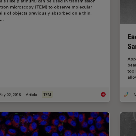
als (like platinum) can be used in transmission
ctron microscopy (TEM) to observe molecular
ails of objects previously absorbed on a thin,
w…
Ea
Sa
App
bea
tool
allo
May 02, 2018
Article
TEM
N
Visualization of DN