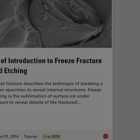
ief Introduction to Freeze Fracture
d Etching
ze fracture describes the technique of breaking a
en specimen to reveal internal structures. Freeze
ing is the sublimation of surface ice under
um to reveal details of the fractured…
ct 01, 2014
Tutorial
Crio SEM
-bacteria Interactions using Correlative Microscopy under Cryo-conditions
Brief Introduction to