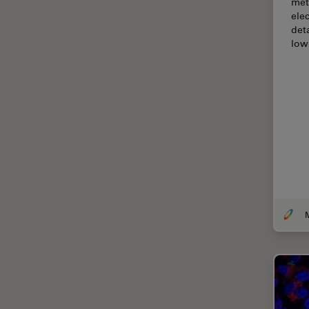
met
ele
Cirugía de columna
det
Cirugía de córnea
lo
Cirugía de glaucoma
Cirugías de retina
CLEM
Conceptos básicos de
microscopía
Congelación a alta presión
Conservación de arte
Contrast Methods in Light
Microscopy
Crio SEM
Cultivo celular
De microscopía