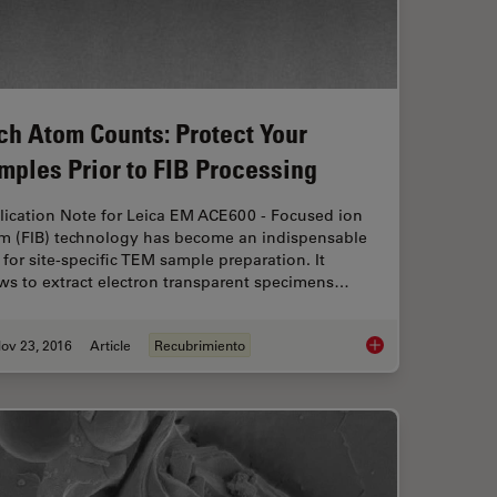
ch Atom Counts: Protect Your
mples Prior to FIB Processing
lication Note for Leica EM ACE600 - Focused ion
m (FIB) technology has become an indispensable
 for site-specific TEM sample preparation. It
ws to extract electron transparent specimens…
ov 23, 2016
Article
Recubrimiento
A Molecules
Each Atom Counts: Pr