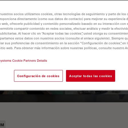
nuestros socios utilizamos cookies, otras tecnologías de seguimiento y parte de los
roporciona directamente (como sus datos de contacto) para mejorar su experiencia 
o web, ofrecerle publicidad y contenido personalizado basado en su interacción con e
permitirle compartir contenido en redes sociales, efectuar análisis y medir la efectivi
licitarias. Al hacer clic en “Aceptar todas las cookies”, usted otorga su consentimie
partamos estos datos con nuestros socios (consulte el enlace siguiente). Siempre qu
r sus preferencias de consentimiento en la sección “Configuración de cookies”, en la
sitio web. Para obtener más información sobre nuestras políticas, consulte nuestro A
 Polarization
Key Factors to
croscopy Principle
Consider When
systems Cookie Partners Details
Selecting a Stereo
Configuración de cookies
Aceptar todas las cookies
Microscope
EM