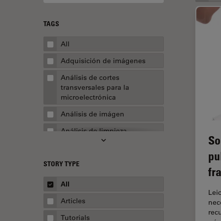
TAGS
All
Adquisición de imágenes
Análisis de cortes
transversales para la
microelectrónica
Análisis de imágen
Análisis de limpieza
So
Análisis multiplex espacial
pu
STORY TYPE
Apertura numérica
fr
AR Surgery
All
Lei
Automoción y transporte
Articles
nec
rec
Biofarmacia
Tutorials