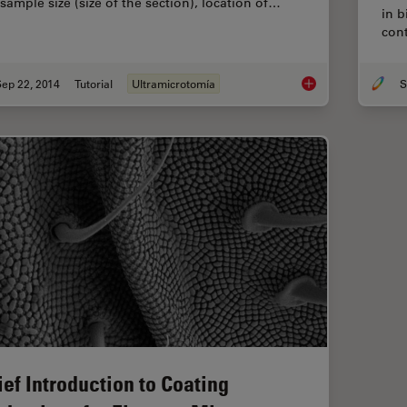
 sample size (size of the section), location of…
in b
cont
ep 22, 2014
Tutorial
Ultramicrotomía
S
Brief Introduction 
ief Introduction to Coating