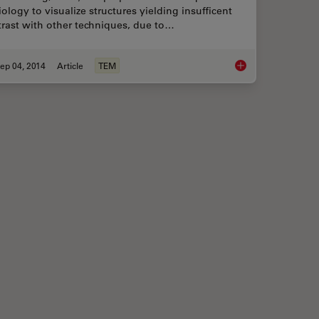
iology to visualize structures yielding insufficent
rast with other techniques, due to…
ep 04, 2014
Article
TEM
to Specimen Trimming
Glycerol Spraying/P