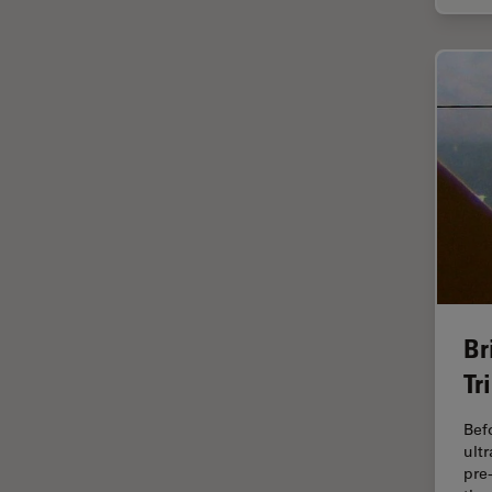
tiempos de vida de
fluorescencia)
Fluorescencia
Fluoróforo
FluoSync
FRAP
Fresado con haz de iones
FRET
Funciones de STELLARIS
Garantía de calidad / Control
Br
de calidad
Tr
Ginecología y Urología
Bef
Granos
ult
pre
Historia