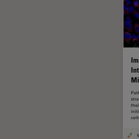
Disección
Dispersión Raman Coherente
(CRS)
Drosophila Research
Educación
Enfermedades
Im
neurodegenerativas
In
Ergonomía
Mi
Especialidades médicas
Pat
Espectroscopia de
str
descomposición inducida por
the
láser (LIBS)
ini
cel
F-Techniques
Fabricación de baterías
M
FLIM (microscopía de