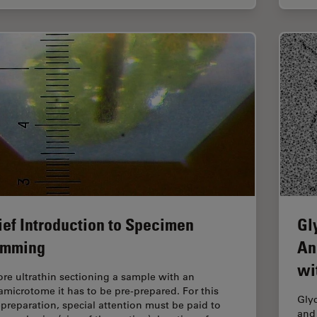
ief Introduction to Specimen
Gl
imming
An
wi
ore ultrathin sectioning a sample with an
ramicrotome it has to be pre-prepared. For this
Gly
-preparation, special attention must be paid to
and