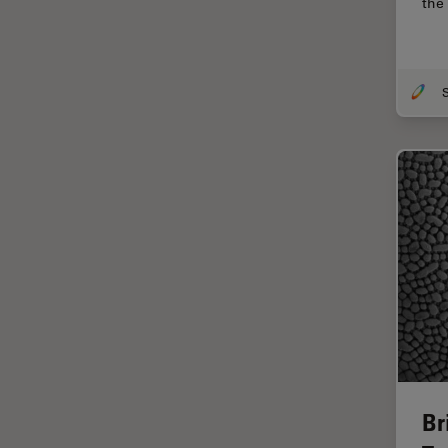
the
HyD
Imágenes cuantitativas
Imágenes de células vivas
S
Imagenología in vivo de
organismos completos
Imagenología y análisis de
tejidos avanzados
Imperial Imaging Hub
Industria Metalúrgica
Industrie électronique et des
semi-conducteurs
Inmunofluorescencia
Inteligencia Artificial
Br
Inverted Microscopy