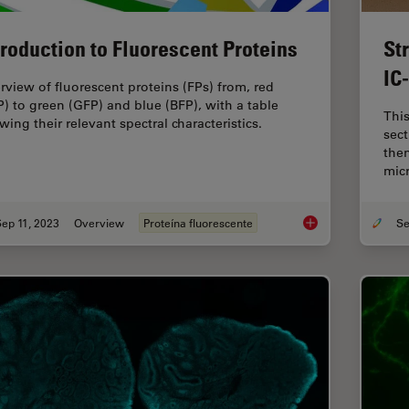
troduction to Fluorescent Proteins
St
IC
rview of fluorescent proteins (FPs) from, red
P) to green (GFP) and blue (BFP), with a table
This
wing their relevant spectral characteristics.
sect
then
mic
ep 11, 2023
Overview
Proteína fluorescente
Introduction to Fluo