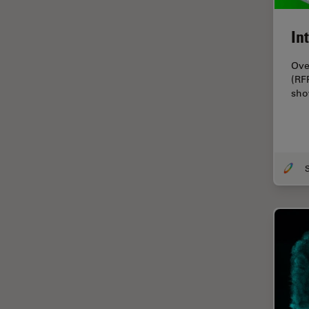
Disección
In
Dispersión Raman Coherente
(CRS)
Ove
Drosophila Research
(RF
sho
Educación
Enfermedades
neurodegenerativas
Ergonomía
S
Especialidades médicas
Espectroscopia de
descomposición inducida por
láser (LIBS)
F-Techniques
Fabricación de baterías
FLIM (microscopía de