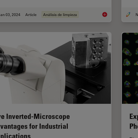
an 03, 2024
Article
Análisis de limpieza
N
Key Factors for Effic
ve Inverted-Microscope
Ex
vantages for Industrial
Ph
plications