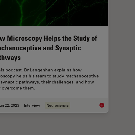
w Microscopy Helps the Study of
chanoceptive and Synaptic
thways
this podcast, Dr Langenhan explains how
roscopy helps his team to study mechanoceptive
 synaptic pathways, their challenges, and how
y overcome them.
un 22, 2023
Interview
Neurociencia
dels to Investigate Brain Health
How Microscopy Help