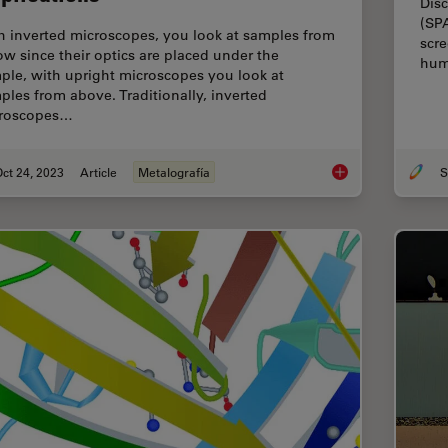
Disc
(SP
h inverted microscopes, you look at samples from
scre
ow since their optics are placed under the
hum
ple, with upright microscopes you look at
ples from above. Traditionally, inverted
roscopes…
ct 24, 2023
Article
Metalografía
S
Five Inverted-Micros