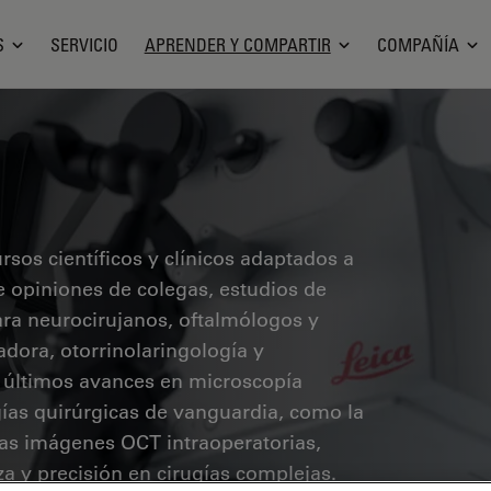
S
SERVICIO
APRENDER Y COMPARTIR
COMPAÑÍA
sos científicos y clínicos adaptados a
ye opiniones de colegas, estudios de
ara neurocirujanos, oftalmólogos y
radora, otorrinolaringología y
s últimos avances en microscopía
ías quirúrgicas de vanguardia, como la
 las imágenes OCT intraoperatorias,
a y precisión en cirugías complejas.