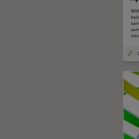
Cirugía de columna
Wit
bel
Cirugía de córnea
sam
sam
Cirugía de glaucoma
mic
Cirugías de retina
CLEM
O
Conceptos básicos de
microscopía
Congelación a alta presión
Conservación de arte
Contrast Methods in Light
Microscopy
Crio SEM
Cultivo celular
De microscopía