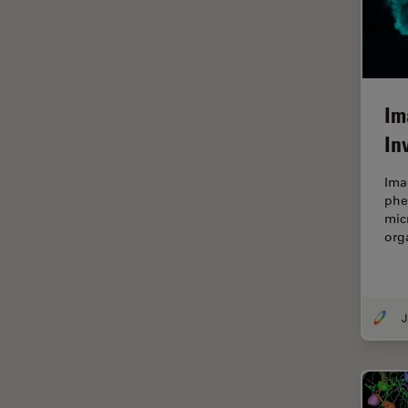
tiempos de vida de
fluorescencia)
Fluorescencia
Fluoróforo
Im
FluoSync
In
FRAP
Ima
Fresado con haz de iones
phe
mic
FRET
org
Funciones de STELLARIS
Garantía de calidad / Control
de calidad
Ginecología y Urología
Granos
Historia