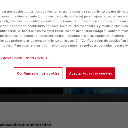
nuestros socios utilizamos cookies, otras tecnologías de seguimiento y parte de los
roporciona directamente (como sus datos de contacto) para mejorar su experiencia 
o web, ofrecerle publicidad y contenido personalizado basado en su interacción con e
permitirle compartir contenido en redes sociales, efectuar análisis y medir la efectivi
licitarias. Al hacer clic en “Aceptar todas las cookies”, usted otorga su consentimie
partamos estos datos con nuestros socios (consulte el enlace siguiente). Siempre qu
r sus preferencias de consentimiento en la sección “Configuración de cookies”, en la
sitio web. Para obtener más información sobre nuestras políticas, consulte nuestro A
Guide to OCT
How to Drape a
systems Cookie Partners Details
Surgical Microscop
Configuración de cookies
Aceptar todas las cookies
croscopios automatizados