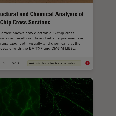
ructural and Chemical Analysis of
-Chip Cross Sections
 article shows how electronic IC-chip cross
ions can be efficiently and reliably prepared and
 analyzed, both visually and chemically at the
roscale, with the EM TXP and DM6 M LIBS…
Sep 05, 2023
Whitepaper
Análisis de cortes transversales para la microelectrónica
rescent Proteins
Structural and Chemi