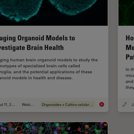
aging Organoid Models to
Ho
vestigate Brain Health
Me
Pa
ging human brain organoid models to study the
notypes of specialized brain cells called
In 
roglia, and the potential applications of these
mic
anoid models in health and disease.
and
the
Jul 11, 2023
Webinar
Organoides + Cultivo celular 3D
J
Imaging Organoid Mo