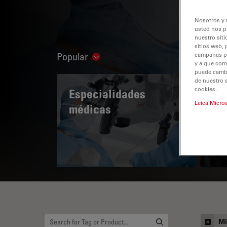
Nosotros y 
usted nos p
nuestro siti
sitios web, 
Popular
campañas pub
Show subnavigation
y a que com
puede cambia
de nuestro 
cookies.
Especialidades
A 
Leica Micro
médicas
Mi