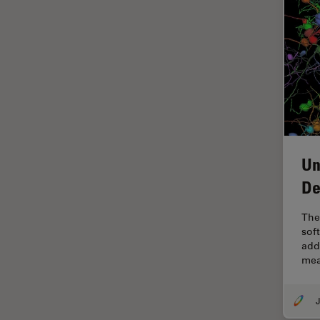
HyD
Imágenes cuantitativas
Imágenes de células vivas
Imagenología in vivo de
organismos completos
Imagenología y análisis de
tejidos avanzados
Un
Imperial Imaging Hub
De
Industria Metalúrgica
Industrie électronique et des
The
semi-conducteurs
sof
addi
Inmunofluorescencia
mea
Inteligencia Artificial
Inverted Microscopy
J