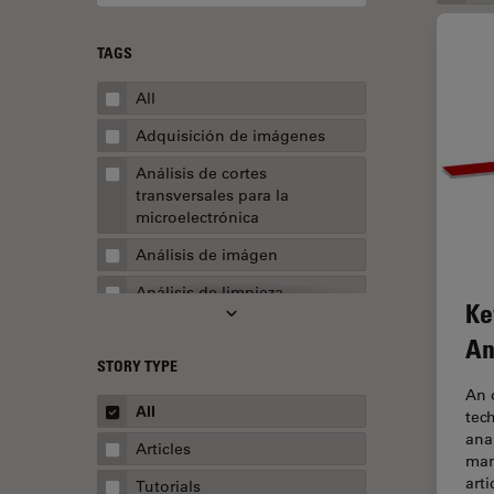
TAGS
All
Adquisición de imágenes
Análisis de cortes
transversales para la
microelectrónica
Análisis de imágen
Análisis de limpieza
Ke
Análisis multiplex espacial
An
STORY TYPE
Apertura numérica
An 
AR Surgery
All
tec
ana
Automoción y transporte
Articles
man
Biofarmacia
arti
Tutorials