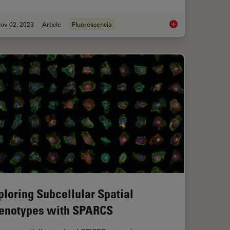
ov 02, 2023
Article
Fluorescencia
ient Cleanliness Analysis
Epi-Illumination Flu
ploring Subcellular Spatial
enotypes with SPARCS