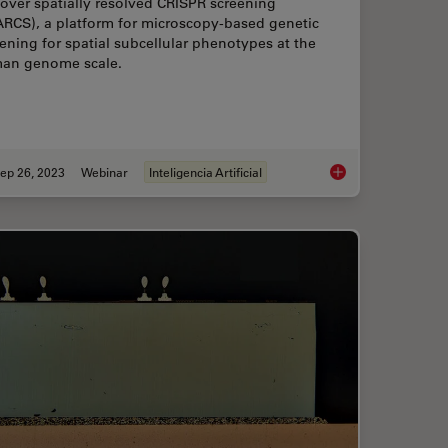
over spatially resolved CRISPR screening
ARCS), a platform for microscopy-based genetic
ening for spatial subcellular phenotypes at the
an genome scale.
ep 26, 2023
Webinar
Inteligencia Artificial
cope Advantages for Industrial Applications
Exploring Subcellul