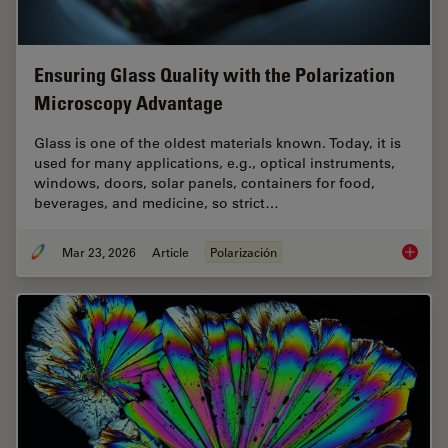
Ensuring Glass Quality with the Polarization
Microscopy Advantage
Glass is one of the oldest materials known. Today, it is
used for many applications, e.g., optical instruments,
windows, doors, solar panels, containers for food,
beverages, and medicine, so strict…
Mar 23, 2026
Article
Polarización
Ensurin