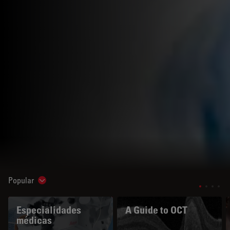
Popular
Show subnavigation
Especialidades
A Guide to OCT
médicas