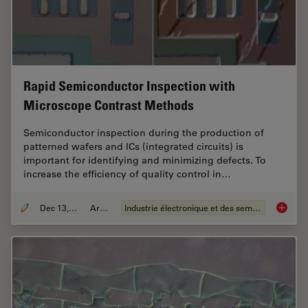
Rapid Semiconductor Inspection with
Microscope Contrast Methods
Semiconductor inspection during the production of
patterned wafers and ICs (integrated circuits) is
important for identifying and minimizing defects. To
increase the efficiency of quality control in…
Dec 13, 2023
Article
Industrie électronique et des semi-conducteurs
Rapid S