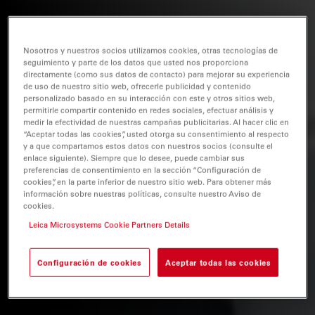
Nosotros y nuestros socios utilizamos cookies, otras tecnologías de
seguimiento y parte de los datos que usted nos proporciona
directamente (como sus datos de contacto) para mejorar su experiencia
de uso de nuestro sitio web, ofrecerle publicidad y contenido
personalizado basado en su interacción con este y otros sitios web,
permitirle compartir contenido en redes sociales, efectuar análisis y
medir la efectividad de nuestras campañas publicitarias. Al hacer clic en
“Aceptar todas las cookies”, usted otorga su consentimiento al respecto
y a que compartamos estos datos con nuestros socios (consulte el
enlace siguiente). Siempre que lo desee, puede cambiar sus
preferencias de consentimiento en la sección “Configuración de
cookies”, en la parte inferior de nuestro sitio web. Para obtener más
información sobre nuestras políticas, consulte nuestro Aviso de
cookies.
Leica Microsystems Cookie Partners Details
Configuración de cookies
Aceptar todas las cookies