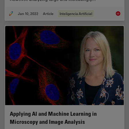
Jan 10, 2022
Article
Inteligencia Artificial
Using M
Applying AI and Machine Learning in
Microscopy and Image Analysis