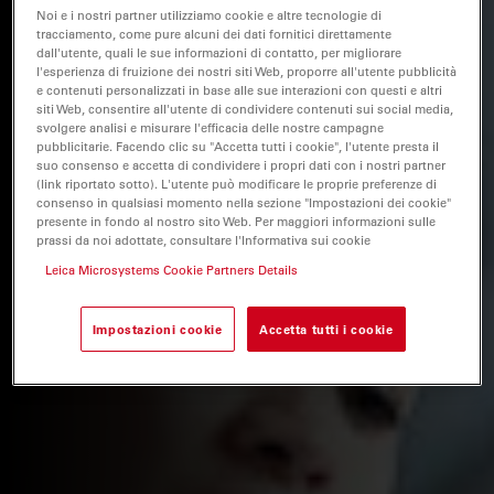
Noi e i nostri partner utilizziamo cookie e altre tecnologie di
tracciamento, come pure alcuni dei dati fornitici direttamente
dall'utente, quali le sue informazioni di contatto, per migliorare
l'esperienza di fruizione dei nostri siti Web, proporre all'utente pubblicità
e contenuti personalizzati in base alle sue interazioni con questi e altri
siti Web, consentire all'utente di condividere contenuti sui social media,
svolgere analisi e misurare l'efficacia delle nostre campagne
pubblicitarie. Facendo clic su "Accetta tutti i cookie", l'utente presta il
suo consenso e accetta di condividere i propri dati con i nostri partner
(link riportato sotto). L'utente può modificare le proprie preferenze di
consenso in qualsiasi momento nella sezione "Impostazioni dei cookie"
presente in fondo al nostro sito Web. Per maggiori informazioni sulle
prassi da noi adottate, consultare l'Informativa sui cookie
Leica Microsystems Cookie Partners Details
Impostazioni cookie
Accetta tutti i cookie