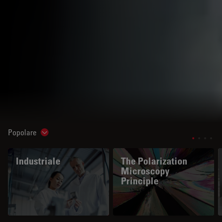
Popolare
Show subnavigation
Industriale
The Polarization
Microscopy
Principle