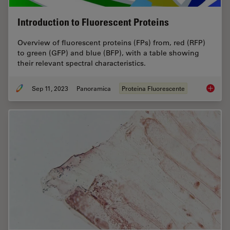
Introduction to Fluorescent Proteins
Overview of fluorescent proteins (FPs) from, red (RFP)
to green (GFP) and blue (BFP), with a table showing
their relevant spectral characteristics.
Sep 11, 2023
Panoramica
Proteina Fluorescente
Introduc