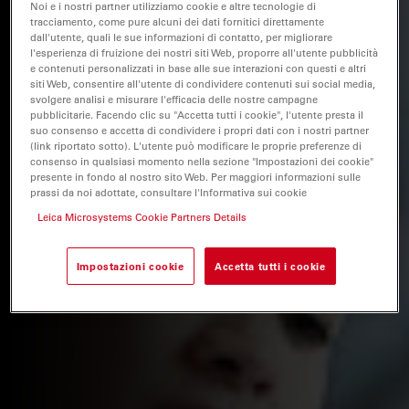
Noi e i nostri partner utilizziamo cookie e altre tecnologie di
tracciamento, come pure alcuni dei dati fornitici direttamente
dall'utente, quali le sue informazioni di contatto, per migliorare
l'esperienza di fruizione dei nostri siti Web, proporre all'utente pubblicità
e contenuti personalizzati in base alle sue interazioni con questi e altri
siti Web, consentire all'utente di condividere contenuti sui social media,
svolgere analisi e misurare l'efficacia delle nostre campagne
pubblicitarie. Facendo clic su "Accetta tutti i cookie", l'utente presta il
suo consenso e accetta di condividere i propri dati con i nostri partner
(link riportato sotto). L'utente può modificare le proprie preferenze di
consenso in qualsiasi momento nella sezione "Impostazioni dei cookie"
presente in fondo al nostro sito Web. Per maggiori informazioni sulle
prassi da noi adottate, consultare l'Informativa sui cookie
Leica Microsystems Cookie Partners Details
Impostazioni cookie
Accetta tutti i cookie