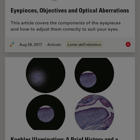
Eyepieces, Objectives and Optical Aberrations
This article covers the components of the eyepieces
and how to adjust them correctly to suit your eyes.
Aug 28, 2017
Articolo
Lente dell’obiettivo
Eyepiec
Koehler Illumination: A Brief History and a