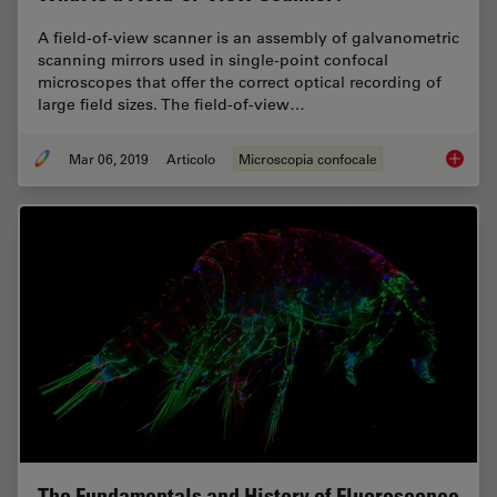
A field-of-view scanner is an assembly of galvanometric
scanning mirrors used in single-point confocal
microscopes that offer the correct optical recording of
large field sizes. The field-of-view…
Mar 06, 2019
Articolo
Microscopia confocale
What is
The Fundamentals and History of Fluorescence