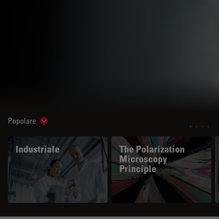
Popolare
Show subnavigation
Industriale
The Polarization
Microscopy
Principle