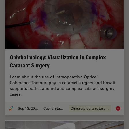
Ophthalmology: Visualization in Complex
Cataract Surgery
Learn about the use of intraoperative Optical
Coherence Tomography in cataract surgery and how it
supports both standard and complex cataract surgery
cases.
Sep 13, 2023
Casi di studio
Chirurgia della cataratta
Ophthal