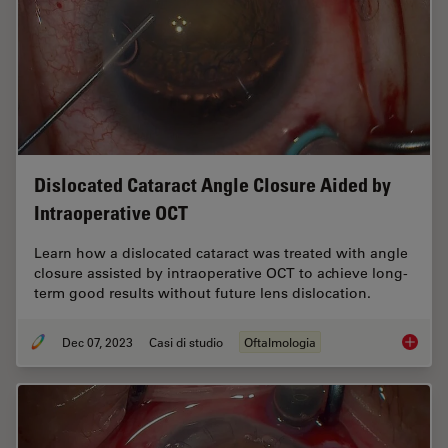
Dislocated Cataract Angle Closure Aided by
Intraoperative OCT
Learn how a dislocated cataract was treated with angle
closure assisted by intraoperative OCT to achieve long-
term good results without future lens dislocation.
Dec 07, 2023
Casi di studio
Oftalmologia
Disloca