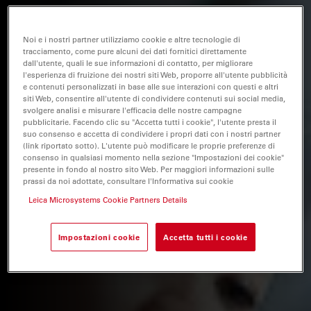
Noi e i nostri partner utilizziamo cookie e altre tecnologie di
tracciamento, come pure alcuni dei dati fornitici direttamente
dall'utente, quali le sue informazioni di contatto, per migliorare
l'esperienza di fruizione dei nostri siti Web, proporre all'utente pubblicità
e contenuti personalizzati in base alle sue interazioni con questi e altri
siti Web, consentire all'utente di condividere contenuti sui social media,
svolgere analisi e misurare l'efficacia delle nostre campagne
pubblicitarie. Facendo clic su "Accetta tutti i cookie", l'utente presta il
suo consenso e accetta di condividere i propri dati con i nostri partner
(link riportato sotto). L'utente può modificare le proprie preferenze di
consenso in qualsiasi momento nella sezione "Impostazioni dei cookie"
presente in fondo al nostro sito Web. Per maggiori informazioni sulle
prassi da noi adottate, consultare l'Informativa sui cookie
Leica Microsystems Cookie Partners Details
Impostazioni cookie
Accetta tutti i cookie