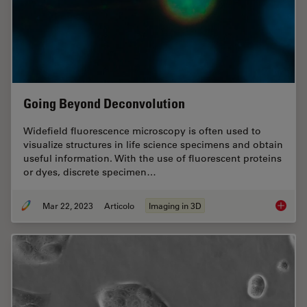
Going Beyond Deconvolution
Widefield fluorescence microscopy is often used to
visualize structures in life science specimens and obtain
useful information. With the use of fluorescent proteins
or dyes, discrete specimen…
Mar 22, 2023
Articolo
Imaging in 3D
Going B