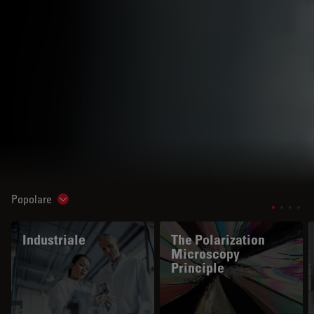
Popolare
Show subnavigation
Industriale
The Polarization
Microscopy
Principle