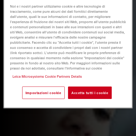
Noi e i nostri partner utilizziamo cookie e altre tecnologie di
tracciamento, come pure alcuni dei dati fornitici direttamente
dall'utente, quali le sue informazioni di contatto, per migliorare
l'esperienza di fruizione dei nostri siti Web, proporre all'utente pubblicità
e contenuti personalizzati in base alle sue interazioni con questi e altri
siti Web, consentire all'utente di condividere contenuti sui social media,
svolgere analisi e misurare l'efficacia delle nostre campagne
pubblicitarie. Facendo clic su "Accetta tutti i cookie", l'utente presta il
suo consenso e accetta di condividere i propri dati con i nostri partner
(link riportato sotto). L'utente può modificare le proprie preferenze di
consenso in qualsiasi momento nella sezione "Impostazioni dei cookie"
presente in fondo al nostro sito Web. Per maggiori informazioni sulle
prassi da noi adottate, consultare l'Informativa sui cookie
Leica Microsystems Cookie Partners Details
Impostazioni cookie
Accetta tutti i cookie