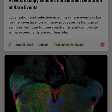
AI Microscopy Enables the Efficient Detection
of Rare Events
Localization and selective imaging of rare events is key
for the investigation of many processes in biological
samples. Yet, due to time constraints and complexity,
some experiments are not feasible…
Jun 06, 2023
Articolo
Intelligenza Artificiale
AI Micr