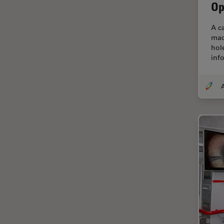
F-Tecnica
Op
FLIM (Fluorescence Lifetime
Imaging Microscopy)
A c
mac
Fluorescenza
hol
inf
Fluorocromo
FluoSync
FRAP
Fresatura a fascio ionico
FRET
Funzionalità STELLANTIS
Garanzia di qualità / Controllo
di qualità
Ginecologia e Urologia
Grani