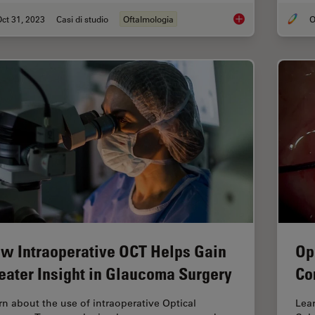
ct 31, 2023
Casi di studio
Oftalmologia
O
Posterior Segment Su
w Intraoperative OCT Helps Gain
Op
eater Insight in Glaucoma Surgery
Co
rn about the use of intraoperative Optical
Lear