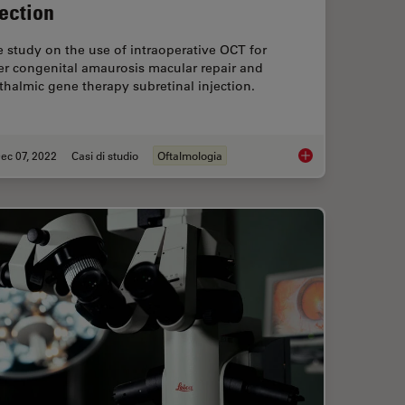
jection
 study on the use of intraoperative OCT for
er congenital amaurosis macular repair and
halmic gene therapy subretinal injection.
ec 07, 2022
Casi di studio
Oftalmologia
le Surgery with Optical Coherence Tomography
Ophthalmic Gene Ther