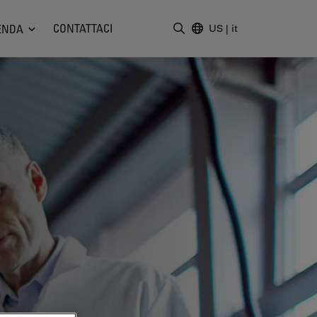
CONTATTACI
ENDA
US
|
it
Inserire il termine di ricerc