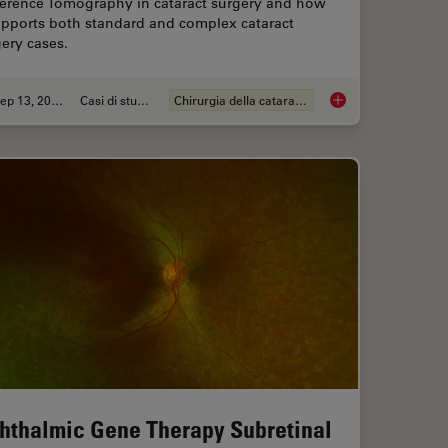
erence Tomography in cataract surgery and how
upports both standard and complex cataract
ery cases.
Sep 13, 2023
Casi di studio
Chirurgia della cataratta
OCT Helps Gain Greater Insight in Glaucoma Surgery
Ophthalmology: Visua
hthalmic Gene Therapy Subretinal