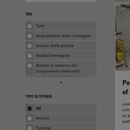
TAG
Tutti
Acquisizione delle immagini
Analisi della pulizia
Analisi Immagine
Analisi in sezione dei
componenti elettronici
Po
Analisi multiplex spaziale
of
Anatomia patologica
TIPO DI STORIA
Apertura Numerica
Lea
All
coh
AR Surgery
to 
Articoli
Assemblaggio
pat
Tutorial