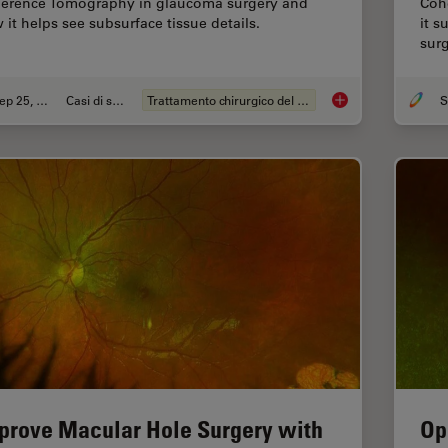
erence Tomography in glaucoma surgery and
Coh
 it helps see subsurface tissue details.
it s
surg
Sep 25, 2023
Casi di studio
Trattamento chirurgico del glaucoma
How Intraoperative 
prove Macular Hole Surgery with
Op