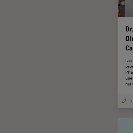
HyD
Imaging e analisi tissutale
avanzata
Imaging in 3D
Dr
Imaging in vivo dell'intero
Di
organismo
Ca
Imaging Microhub
It i
Imaging per live cell
pro
Pha
Imaging Quantitativo
use
Immunofluorescenza
ma
Imperial Imaging Hub
F
Industria dell'elettronica e dei
semiconduttori
Industria metallurgica
Intelligenza Artificiale