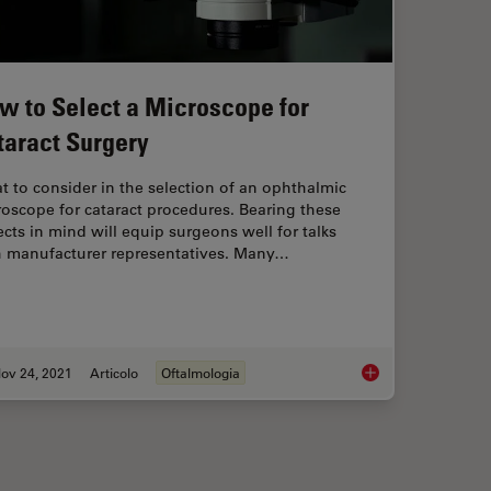
w to Select a Microscope for
taract Surgery
 to consider in the selection of an ophthalmic
oscope for cataract procedures. Bearing these
cts in mind will equip surgeons well for talks
h manufacturer representatives. Many…
ov 24, 2021
Articolo
Oftalmologia
s Expert View on Direct Horizontal Chopping in Cataract Surgery
How to Select a Micr