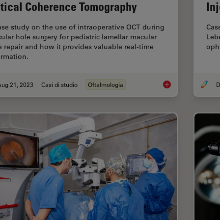
tical Coherence Tomography
In
ase study on the use of intraoperative OCT during
Case
ular hole surgery for pediatric lamellar macular
Leb
e repair and how it provides valuable real-time
opht
ormation.
Aug 21, 2023
Casi di studio
Oftalmologia
D
Improve Macular Ho