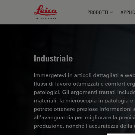
Leica Microsystems Logo
PRODOTTI
APPLIC
Industriale
Immergetevi in articoli dettagliati e webi
flussi di lavoro ottimizzati e comfort er
patologici. Gli argomenti trattati includo
materiali, la microscopia in patologia e m
potrete ottenere preziose informazioni su
all'avanguardia per migliorare la precisi
produzione, nonché l'accuratezza della d