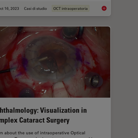
ct 16, 2023
Casi di studio
OCT intraoperatoria
rgery: Benefits of Utilizing Intraoperative OCT
Intraoperative OCT-A
hthalmology: Visualization in
mplex Cataract Surgery
n about the use of intraoperative Optical