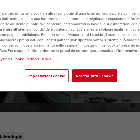
ri partner utilizziamo cookie e altre tecnologie di tracciamento, come pure alcuni dei da
 dall'utente, quali le sue informazioni di contatto, per migliorare l'esperienza di fruizi
oporre all'utente pubblicità e contenuti personalizzati in base alle sue interazioni con q
nsentire all'utente di condividere contenuti sui social media, svolgere analisi e misurar
 campagne pubblicitarie. Facendo clic su "Accetta tutti i cookie", l'utente presta il s
ondividere i propri dati con i nostri partner (link riportato sotto). L'utente può modific
di consenso in qualsiasi momento nella sezione "Impostazioni dei cookie" presente in
Web. Per maggiori informazioni sulle prassi da noi adottate, consultare l'Informativa 
 Polarization
Key Factors to
systems Cookie Partners Details
croscopy Principle
Consider When
Selecting a Stereo
Impostazioni cookie
Accetta tutti i cookie
Microscope
talmologia