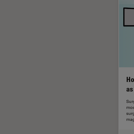
Inverted Microscopy
La ricerca Life Sciences
Laser Induced Breakdown
Spectroscopy (LIBS)
Laser Microdissection (LMD)
Lente dell’obiettivo
Limite di diffrazione
Malattie neurodegenerative
Ho
Metallografia
as
Microchirurgia
Sur
Microelttronica
mod
sur
Microscopi a contrasto di fase
mag
Microscopi Automatici