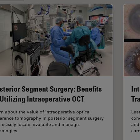
sterior Segment Surgery: Benefits
In
 Utilizing Intraoperative OCT
Tr
rn about the value of intraoperative optical
Lear
erence tomography in posterior segment surgery
coh
precisely locate, evaluate and manage
and 
hologies.
cor