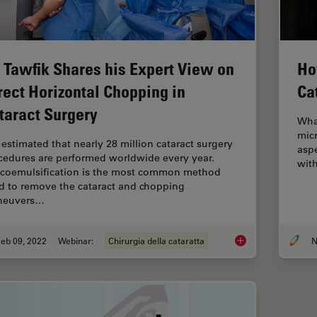
. Tawfik Shares his Expert View on
Ho
rect Horizontal Chopping in
Ca
taract Surgery
What
micr
s estimated that nearly 28 million cataract surgery
aspe
cedures are performed worldwide every year.
wit
coemulsification is the most common method
d to remove the cataract and chopping
neuvers…
eb 09, 2022
Webinar:
Chirurgia della cataratta
N
Dr. Tawfik Shares hi