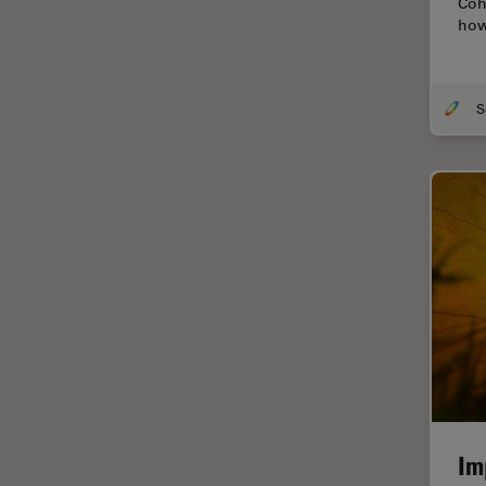
Coh
Coherent Raman Scattering
how
(CRS)
Colorazione
Conservazione dei beni
artistici
Contrast Methods in Light
Microscopy
Cryo SEM
Cultura Cellulare
Didattica
Dissezione
Drosophila Research
EMBL Imaging Centre
Ergonomia
Im