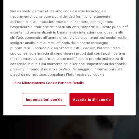
Noi e i nostri partner utilizziamo cookie e altre tecnologie di
tracciamento, come pure alcuni dei dati fornitici direttamente
dall'utente, quali le sue informazioni di contatto, per migliorare
l'esperienza di fruizione dei nostri siti Web, proporre all'utente pubblicità
e contenuti personalizzati in base alle sue interazioni con questi e altri
siti Web, consentire all'utente di condividere contenuti sui social media,
svolgere analisi e misurare l'efficacia delle nostre campagne
pubblicitarie. Facendo clic su "Accetta tutti i cookie", l'utente presta il
suo consenso e accetta di condividere i propri dati con i nostri partner
(link riportato sotto). L'utente può modificare le proprie preferenze di
consenso in qualsiasi momento nella sezione "Impostazioni dei cookie"
presente in fondo al nostro sito Web. Per maggiori informazioni sulle
prassi da noi adottate, consultare l'Informativa sui cookie
Leica Microsystems Cookie Partners Details
Impostazioni cookie
Accetta tutti i cookie