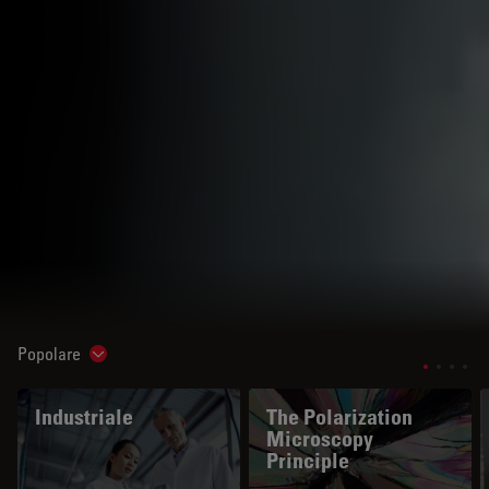
Popolare
Show subnavigation
Industriale
The Polarization
Microscopy
Principle