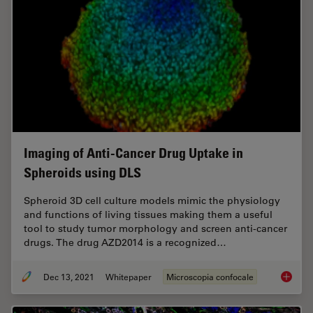
Imaging of Anti-Cancer Drug Uptake in
Spheroids using DLS
Spheroid 3D cell culture models mimic the physiology
and functions of living tissues making them a useful
tool to study tumor morphology and screen anti-cancer
drugs. The drug AZD2014 is a recognized…
Dec 13, 2021
Whitepaper
Microscopia confocale
Imaging