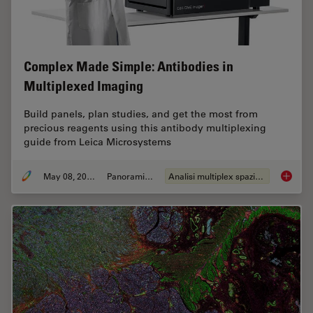
Complex Made Simple: Antibodies in
Multiplexed Imaging
Build panels, plan studies, and get the most from
precious reagents using this antibody multiplexing
guide from Leica Microsystems
May 08, 2023
Panoramica
Analisi multiplex spaziale
Complex