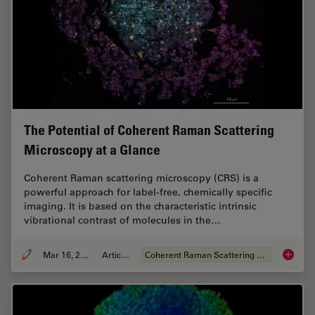
The Potential of Coherent Raman Scattering
Microscopy at a Glance
Coherent Raman scattering microscopy (CRS) is a
powerful approach for label-free, chemically specific
imaging. It is based on the characteristic intrinsic
vibrational contrast of molecules in the…
Mar 16, 2022
Articolo
Coherent Raman Scattering (CRS)
The Pot