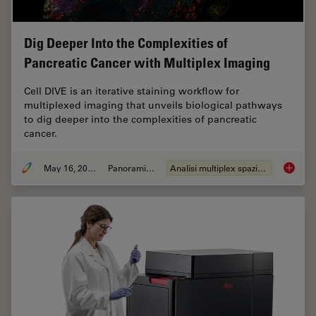
Dig Deeper Into the Complexities of
Pancreatic Cancer with Multiplex Imaging
Cell DIVE is an iterative staining workflow for
multiplexed imaging that unveils biological pathways
to dig deeper into the complexities of pancreatic
cancer.
May 16, 2023
Panoramica
Analisi multiplex spaziale
Dig Dee