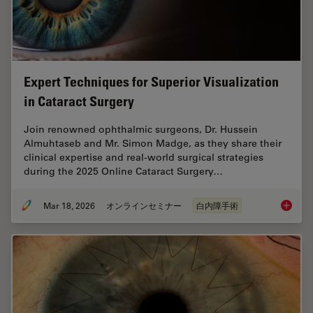
Expert Techniques for Superior Visualization
in Cataract Surgery
Join renowned ophthalmic surgeons, Dr. Hussein
Almuhtaseb and Mr. Simon Madge, as they share their
clinical expertise and real-world surgical strategies
during the 2025 Online Cataract Surgery…
Mar 18, 2026
オンラインセミナー
白内障手術
Expert T