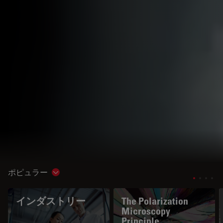
ポピュラー
Show subnavigation
インダストリー
The Polarization
Microscopy
Principle