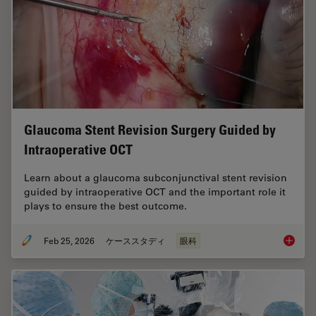
Glaucoma Stent Revision Surgery Guided by
Intraoperative OCT
Learn about a glaucoma subconjunctival stent revision
guided by intraoperative OCT and the important role it
plays to ensure the best outcome.
Feb 25, 2026
ケーススタディ
眼科
Glaucom