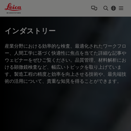
Leica Microsystems Logo
Togg
検索用語を
インダストリー
産業分野における効率的な検査、最適化されたワークフロ
ー、人間工学に基づく快適性に焦点を当てた詳細な記事や
ウェビナーをぜひご覧ください。品質管理、材料解析にお
ける顕微鏡検査など、幅広いトピックを取り上げていま
す。製造工程の精度と効率を向上させる技術や、最先端技
術の活用について、貴重な知見を得ることができます。