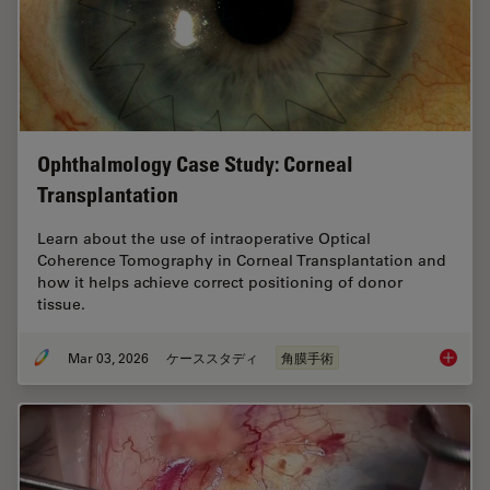
Ophthalmology Case Study: Corneal
Transplantation
Learn about the use of intraoperative Optical
Coherence Tomography in Corneal Transplantation and
how it helps achieve correct positioning of donor
tissue.
Mar 03, 2026
ケーススタディ
角膜手術
Ophthal