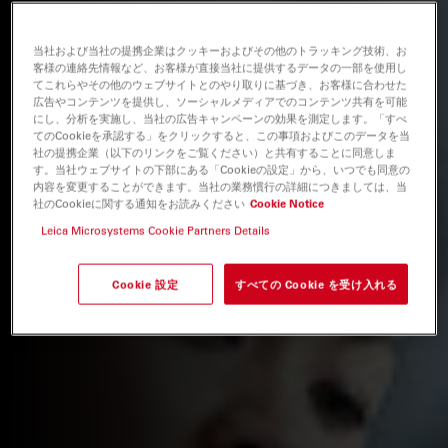
当社および当社の提携企業はクッキーおよびその他のトラッキング技術、お
客様の連絡先情報など、お客様が直接当社に提供するデータの一部を使用し
てこれらやその他のウェブサイトとのやり取りに基づき、お客様に合わせた
広告やコンテンツを提供し、ソーシャルメディアでのコンテンツ共有を可能
にし、分析を実施し、当社の広告キャンペーンの効果を測定します。「すべ
てのCookieを承認する」をクリックすると、この事項およびこのデータを当
社の提携企業（以下のリンクをご覧ください）と共有することに同意しま
す。当社ウェブサイトの下部にある「Cookieの設定」から、いつでも同意の
内容を変更することができます。当社の業務慣行の詳細につきましては、当
社のCookieに関する通知をお読みください
Cookie Notice
Leica Microsystems Cookie Partners Details
Cookie 設定
すべての Cookie を受け入れる