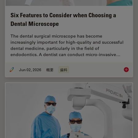
Six Features to Consider when Choosing a
Dental Microscope
The dental surgical microscope has become
increasingly important for high-quality and successful
dental medicine, particularly in the field of
endodontics. A dentist can conduct micro-invasive…
Jun 02, 2026
概要
歯科
Six Fea