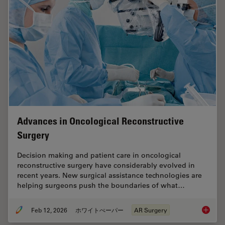
Advances in Oncological Reconstructive
Surgery
Decision making and patient care in oncological
reconstructive surgery have considerably evolved in
recent years. New surgical assistance technologies are
helping surgeons push the boundaries of what…
Feb 12, 2026
ホワイトぺーパー
AR Surgery
Advance