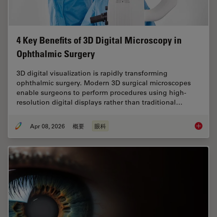
4 Key Benefits of 3D Digital Microscopy in
Ophthalmic Surgery
3D digital visualization is rapidly transforming
ophthalmic surgery. Modern 3D surgical microscopes
enable surgeons to perform procedures using high-
resolution digital displays rather than traditional…
Apr 08, 2026
概要
眼科
4 Key B