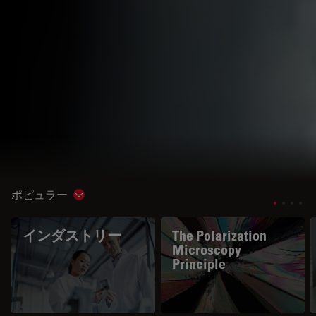
ポピュラー
Show subnavigation
インダストリー
The Polarization
Microscopy
Principle