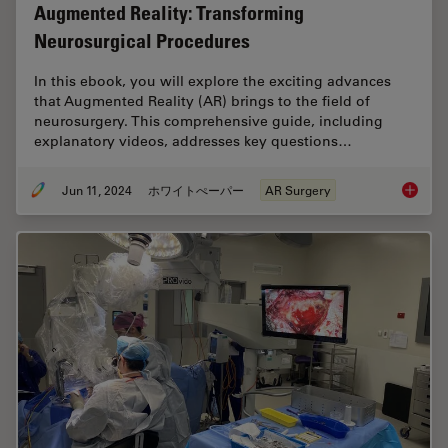
Augmented Reality: Transforming
Neurosurgical Procedures
In this ebook, you will explore the exciting advances
that Augmented Reality (AR) brings to the field of
neurosurgery. This comprehensive guide, including
explanatory videos, addresses key questions…
Jun 11, 2024
ホワイトぺーパー
AR Surgery
Augment