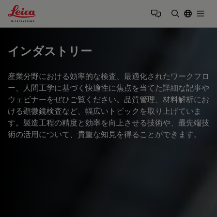
Leica Microsystems Logo
Togg
検索用語を
インダストリー
産業分野における効率的な検査、最適化されたワークフロ
ー、人間工学に基づく快適性に焦点を当てた詳細な記事や
ウェビナーをぜひご覧ください。品質管理、材料解析にお
ける顕微鏡検査など、幅広いトピックを取り上げていま
す。製造工程の精度と効率を向上させる技術や、最先端技
術の活用について、貴重な知見を得ることができます。