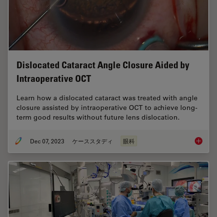
Dislocated Cataract Angle Closure Aided by
Intraoperative OCT
Learn how a dislocated cataract was treated with angle
closure assisted by intraoperative OCT to achieve long-
term good results without future lens dislocation.
Dec 07, 2023
ケーススタディ
眼科
Disloca