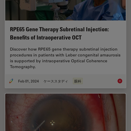
RPE65 Gene Therapy Subretinal Injection:
Benefits of Intraoperative OCT
Discover how RPE65 gene therapy subretinal injection
procedures in patients with Leber congenital amaurosis
is supported by intraoperative Optical Coherence
Tomography.
Feb 01, 2024
ケーススタディ
眼科
RPE65 G