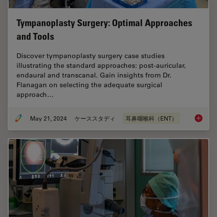
Tympanoplasty Surgery: Optimal Approaches
and Tools
Discover tympanoplasty surgery case studies
illustrating the standard approaches: post-auricular,
endaural and transcanal. Gain insights from Dr.
Flanagan on selecting the adequate surgical
approach…
May 21, 2024
ケーススタディ
耳鼻咽喉科（ENT）
Tympano