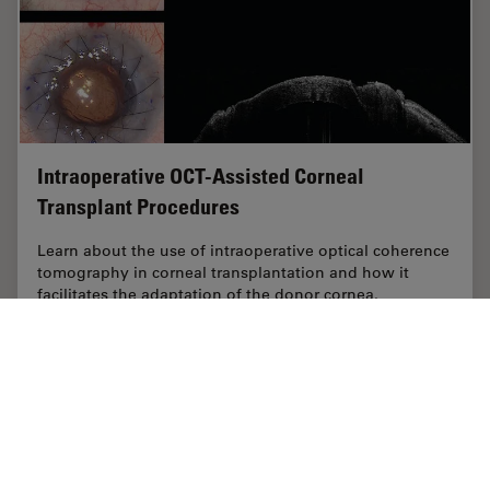
Intraoperative OCT-Assisted Corneal
Transplant Procedures
Learn about the use of intraoperative optical coherence
tomography in corneal transplantation and how it
facilitates the adaptation of the donor cornea.
Oct 16, 2023
ケーススタディ
術中OCT
Intraop