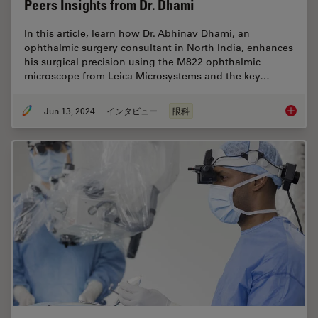
Peers Insights from Dr. Dhami
In this article, learn how Dr. Abhinav Dhami, an
ophthalmic surgery consultant in North India, enhances
his surgical precision using the M822 ophthalmic
microscope from Leica Microsystems and the key…
Jun 13, 2024
インタビュー
眼科
Buying 