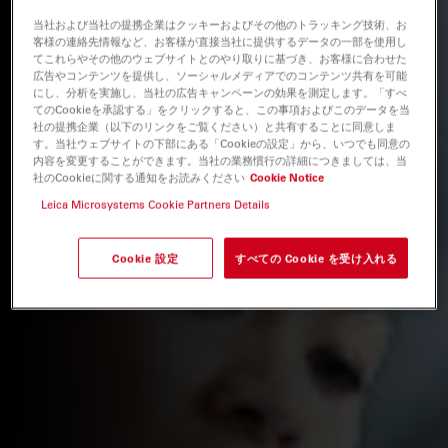
当社および当社の提携企業はクッキーおよびその他のトラッキング技術、お
客様の連絡先情報など、お客様が直接当社に提供するデータの一部を使用し
てこれらやその他のウェブサイトとのやり取りに基づき、お客様に合わせた
広告やコンテンツを提供し、ソーシャルメディアでのコンテンツ共有を可能
にし、分析を実施し、当社の広告キャンペーンの効果を測定します。「すべ
てのCookieを承認する」をクリックすると、この事項およびこのデータを当
社の提携企業（以下のリンクをご覧ください）と共有することに同意しま
す。当社ウェブサイトの下部にある「Cookieの設定」から、いつでも同意の
内容を変更することができます。当社の業務慣行の詳細につきましては、当
社のCookieに関する通知をお読みください
Cookie Notice
Leica Microsystems Cookie Partners Details
Cookie 設定
すべての Cookie を受け入れる