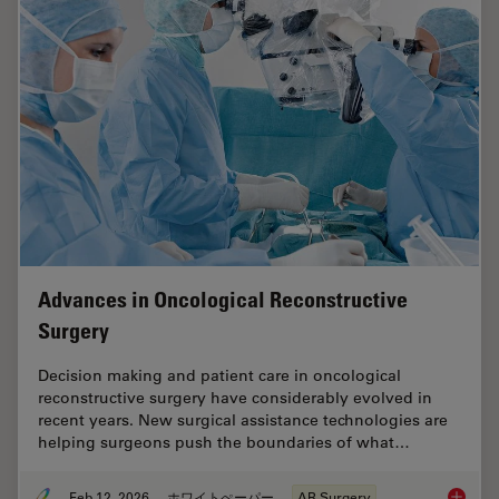
Advances in Oncological Reconstructive
Surgery
Decision making and patient care in oncological
reconstructive surgery have considerably evolved in
recent years. New surgical assistance technologies are
helping surgeons push the boundaries of what…
Feb 12, 2026
ホワイトぺーパー
AR Surgery
Advance