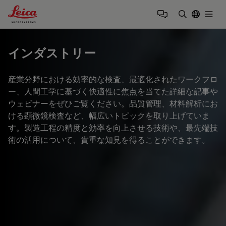
Leica Microsystems Logo
Togg
検索用語を
インダストリー
産業分野における効率的な検査、最適化されたワークフロ
ー、人間工学に基づく快適性に焦点を当てた詳細な記事や
ウェビナーをぜひご覧ください。品質管理、材料解析にお
ける顕微鏡検査など、幅広いトピックを取り上げていま
す。製造工程の精度と効率を向上させる技術や、最先端技
術の活用について、貴重な知見を得ることができます。