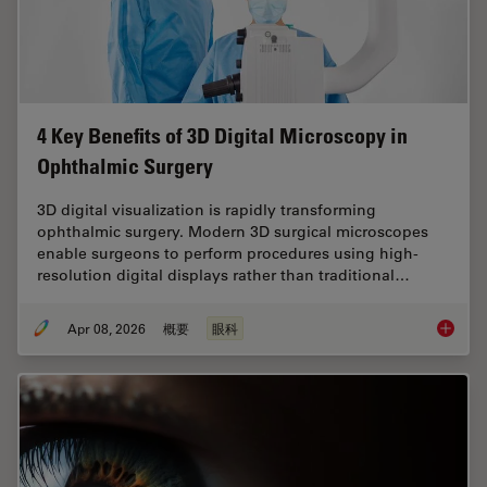
4 Key Benefits of 3D Digital Microscopy in
Ophthalmic Surgery
3D digital visualization is rapidly transforming
ophthalmic surgery. Modern 3D surgical microscopes
enable surgeons to perform procedures using high-
resolution digital displays rather than traditional…
Apr 08, 2026
概要
眼科
4 Key B