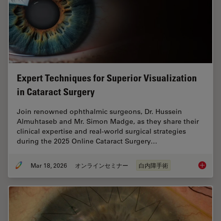
Expert Techniques for Superior Visualization
in Cataract Surgery
Join renowned ophthalmic surgeons, Dr. Hussein
Almuhtaseb and Mr. Simon Madge, as they share their
clinical expertise and real-world surgical strategies
during the 2025 Online Cataract Surgery…
Mar 18, 2026
オンラインセミナー
白内障手術
Expert T