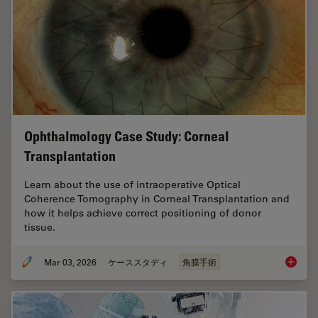
Ophthalmology Case Study: Corneal
Transplantation
Learn about the use of intraoperative Optical
Coherence Tomography in Corneal Transplantation and
how it helps achieve correct positioning of donor
tissue.
Mar 03, 2026
ケーススタディ
角膜手術
Ophthal