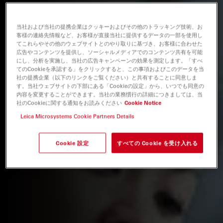
当社および当社の提携企業はクッキーおよびその他のトラッキング技術、お
客様の連絡先情報など、お客様が直接当社に提供するデータの一部を使用し
てこれらやその他のウェブサイトとのやり取りに基づき、お客様に合わせた
広告やコンテンツを提供し、ソーシャルメディアでのコンテンツ共有を可能
にし、分析を実施し、当社の広告キャンペーンの効果を測定します。「すべ
てのCookieを承認する」をクリックすると、この事項およびこのデータを当
社の提携企業（以下のリンクをご覧ください）と共有することに同意しま
す。当社ウェブサイトの下部にある「Cookieの設定」から、いつでも同意の
内容を変更することができます。当社の業務慣行の詳細につきましては、当
社のCookieに関する通知をお読みください
Cookie Notice
Leica Microsystems Cookie Partners Details
Cookie 設定
すべての Cookie を受け入れる