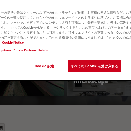
当社の提携企業はクッキーおよびその他のトラッキング技術、お客様の連絡先情報など、お
データの一部を使用してこれらやその他のウェブサイトとのやり取りに基づき、お客様に合
提供し、ソーシャルメディアでのコンテンツ共有を可能にし、分析を実施し、当社の広告キ
す。「すべてのCookieを承認する」をクリックすると、この事項およびこのデータを当
ご覧ください）と共有することに同意します。当社ウェブサイトの下部にある「Cookie
内容を変更することができます。当社の業務慣行の詳細につきましては、当社のCookie
い
Cookie Notice
systems Cookie Partners Details
 Polarization
Key Factors to
croscopy Principle
Consider When
Cookie 設定
すべての Cookie を受け入れる
Selecting a Stereo
Microscope
科