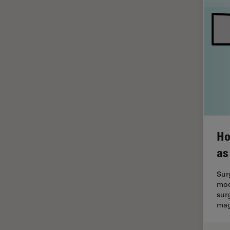
ライブセルイメージング
ラベルフリー
レーザーマイクロダイセクショ
ン（LMD）
レーザー誘起ブレークダウン分
光法(LIBS)
ワイドフィールド顕微鏡
人工知能
Ho
位相差顕微鏡
as
偏光
光コヒーレンス トモグラフィ
Sur
（OCT）
mod
sur
光学系
mag
光学顕微鏡