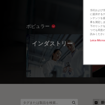
当社および
に提供する
ンテンツを
果を測定しま
ポピュラー
下のリンクを
Show subnavigation
つでも同意の
読みくださ
Leica Micro
インダストリー
The
Mi
眼