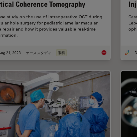
tical Coherence Tomography
In
ase study on the use of intraoperative OCT during
Case
ular hole surgery for pediatric lamellar macular
Leb
e repair and how it provides valuable real-time
opht
ormation.
Aug 21, 2023
ケーススタディ
眼科
D
Improve Macular Ho