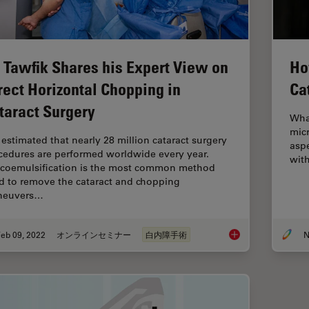
. Tawfik Shares his Expert View on
Ho
rect Horizontal Chopping in
Ca
taract Surgery
What
micr
s estimated that nearly 28 million cataract surgery
aspe
cedures are performed worldwide every year.
wit
coemulsification is the most common method
d to remove the cataract and chopping
neuvers…
eb 09, 2022
オンラインセミナー
白内障手術
N
Dr. Tawfik Shares hi