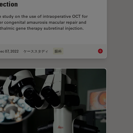
jection
 study on the use of intraoperative OCT for
er congenital amaurosis macular repair and
halmic gene therapy subretinal injection.
ec 07, 2022
ケーススタディ
眼科
le Surgery with Optical Coherence Tomography
Ophthalmic Gene Ther