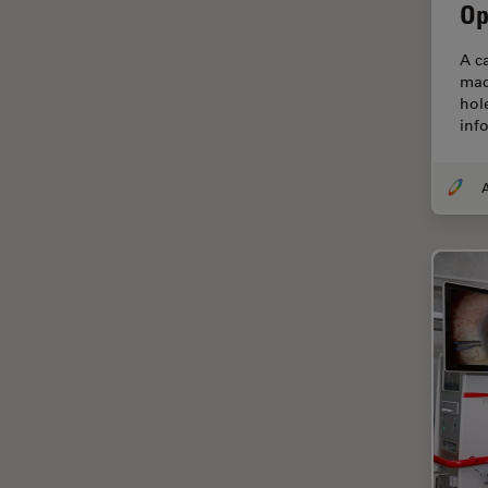
解析
Op
オックスフォード・センター・
オブ・エクセレンス
A c
mac
オルガノイド＋3D細胞培養
hol
inf
カメラ
がん研究
クライオSEM
クライオ電子顕微鏡
クリーニング
コーティング
コヒーレントラマン散乱(CRS)
サンフランシスコ・イノベーシ
ョン・ハブ
サンプル調製