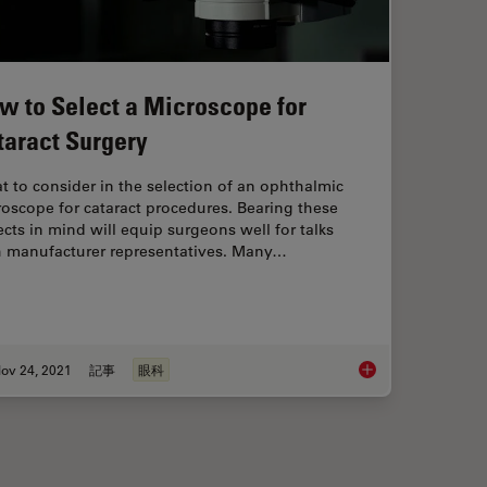
w to Select a Microscope for
taract Surgery
 to consider in the selection of an ophthalmic
oscope for cataract procedures. Bearing these
cts in mind will equip surgeons well for talks
h manufacturer representatives. Many…
ov 24, 2021
記事
眼科
s Expert View on Direct Horizontal Chopping in Cataract Surgery
How to Select a Micr