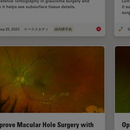
erence Tomography in glaucoma surgery and
Coh
 it helps see subsurface tissue details.
it s
surg
Sep 25, 2023
ケーススタディ
緑内障手術
S
How Intraoperative 
prove Macular Hole Surgery with
Op