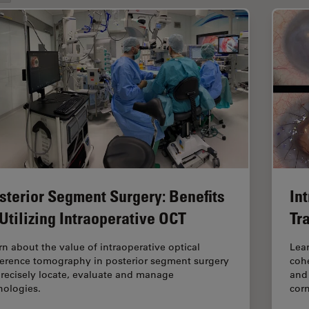
sterior Segment Surgery: Benefits
In
 Utilizing Intraoperative OCT
Tr
rn about the value of intraoperative optical
Lear
erence tomography in posterior segment surgery
coh
precisely locate, evaluate and manage
and 
hologies.
cor