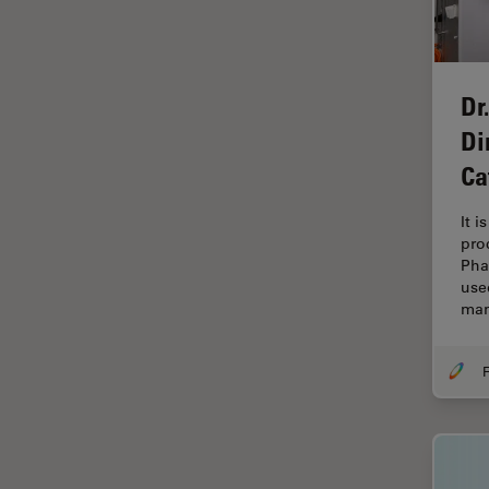
ゼブラフィッシュの研究
デジタルマイクロスコープ
バイオファーマ
Dr
バッテリー製造
Di
プリント基板（PCB）
Ca
ボストン・イノベーション・ハ
ブ
It i
pro
マイクロエレクトロニクス
Pha
マイクロサージェリー
use
ma
マイクロハブ・イメージング
メディカル
F
モデル生物
ライトシート顕微鏡
ライフサイエンス