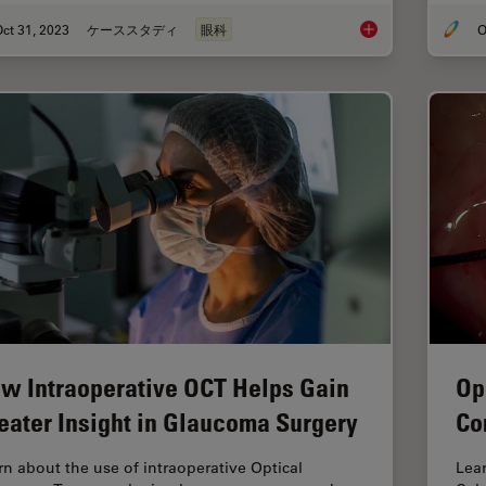
ct 31, 2023
ケーススタディ
眼科
O
Posterior Segment Su
w Intraoperative OCT Helps Gain
Op
eater Insight in Glaucoma Surgery
Co
rn about the use of intraoperative Optical
Lear