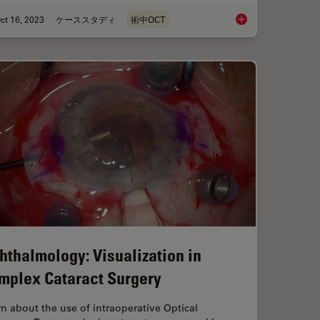
ct 16, 2023
ケーススタディ
術中OCT
rgery: Benefits of Utilizing Intraoperative OCT
Intraoperative OCT-A
hthalmology: Visualization in
mplex Cataract Surgery
n about the use of intraoperative Optical