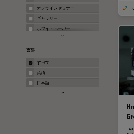
FRAP
オンラインセミナー
O
FRET
ギャラリー
Fテクニック
ホワイトぺーパー
HyD
ケーススタディ
Inverted Microscopy
概要
言語
Neuro-Oncology
ガイド
すべて
Neurovascular Surgery
英語
Red Reflex
日本語
SEM
Service
Ho
STED
Gr
STELLARISの機能
TEM
Lea