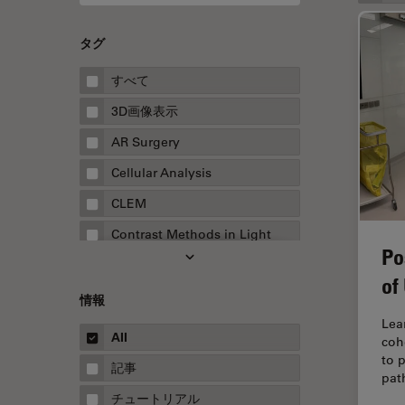
タグ
すべて
3D画像表示
AR Surgery
Cellular Analysis
CLEM
Contrast Methods in Light
Po
Microscopy
of
Drosophila Research
情報
EMBLイメージングセンター
Lea
All
coh
FLIM（蛍光寿命イメージング顕
to 
微鏡法）
記事
pat
FluoSync
チュートリアル