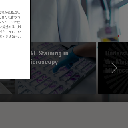
客様が直接当社
わせた広告やコ
ャンペーンの効
社の提携企業（以
の設定」から、い
に関する通知をお
H&E Staining in
Underst
Microscopy
the Magn
Micros
Ne