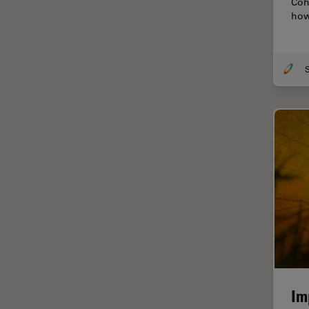
Coh
Thunderイメージング
how
TIRF
Upright Microscopy
アプリケーションノート
イオンビームミリング
インダストリー
インペリアル・カレッジ・ロン
ドンイメージングハブ
ウイルス学
ウルトラミクロトーム
エルゴノミクス
エレクトロニクスおよび半導体
産業
Im
エレクトロニクスのための断面