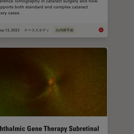
erence Tomography in cataract surgery and how
upports both standard and complex cataract
ery cases.
ep 13, 2023
ケーススタディ
白内障手術
OCT Helps Gain Greater Insight in Glaucoma Surgery
Ophthalmology: Visua
hthalmic Gene Therapy Subretinal