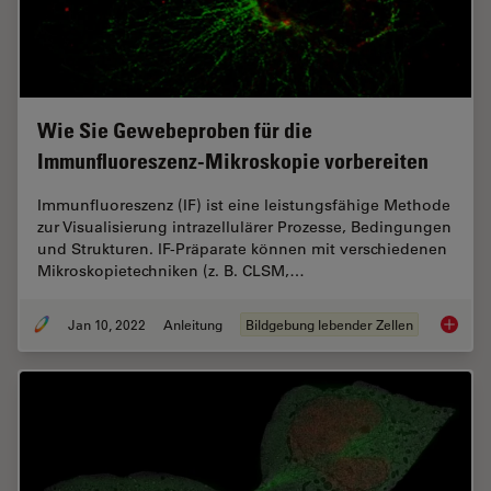
Wie Sie Gewebeproben für die
Immunfluoreszenz-Mikroskopie vorbereiten
Immunfluoreszenz (IF) ist eine leistungsfähige Methode
zur Visualisierung intrazellulärer Prozesse, Bedingungen
und Strukturen. IF-Präparate können mit verschiedenen
Mikroskopietechniken (z. B. CLSM,…
Jan 10, 2022
Anleitung
Bildgebung lebender Zellen
Wie Sie