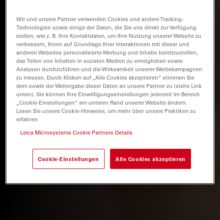
Wir und unsere Partner verwenden Cookies und andere Tracking-
Technologien sowie einige der Daten, die Sie uns direkt zur Verfügung
stellen, wie z. B. Ihre Kontaktdaten, um Ihre Nutzung unserer Website zu
verbessern, Ihnen auf Grundlage Ihrer Interaktionen mit dieser und
anderen Websites personalisierte Werbung und Inhalte bereitzustellen,
das Teilen von Inhalten in sozialen Medien zu ermöglichen sowie
Analysen durchzuführen und die Wirksamkeit unserer Werbekampagnen
zu messen. Durch Klicken auf „Alle Cookies akzeptieren“ stimmen Sie
dem sowie der Weitergabe dieser Daten an unsere Partner zu (siehe Link
unten). Sie können Ihre Einwilligungseinstellungen jederzeit im Bereich
„Cookie-Einstellungen“ am unteren Rand unserer Website ändern.
Lesen Sie unsere Cookie-Hinweise, um mehr über unsere Praktiken zu
erfahren
Leica Microsystems Cookie Partners Details
Cookie-Einstellungen
Alle Cookies akzeptieren