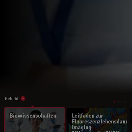
Beliebt
Show subnavigation
Biowissenschaften
Leitfaden zur
Fluoreszenzlebensdauer
Imaging-