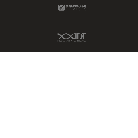
Molecular Devices Link
Disección
Dispersión Raman Coherente
(CRS)
IDT Link
Drosophila Research
Educación
Enfermedades
neurodegenerativas
Ergonomía
Especialidades médicas
Espectroscopia de
descomposición inducida por
láser (LIBS)
F-Techniques
Fabricación de baterías
FLIM (microscopía de