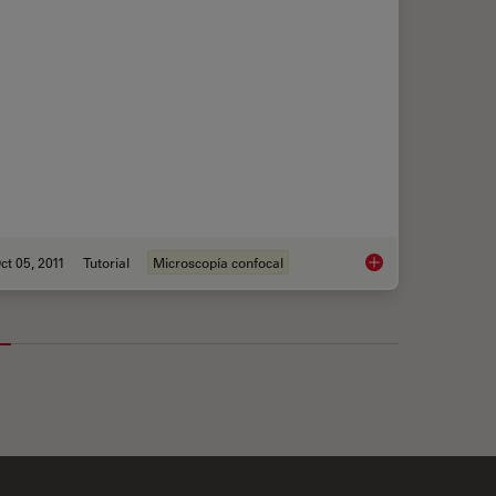
ct 05, 2011
Tutorial
Microscopía confocal
r Widefield Microscopy
Mosaic Images