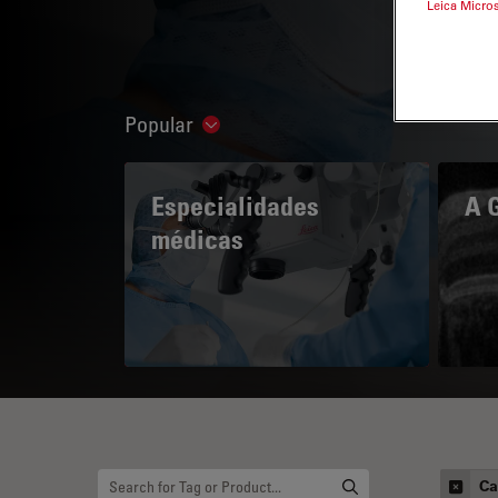
Leica Micro
Popular
Show subnavigation
Especialidades
A 
médicas
Ca