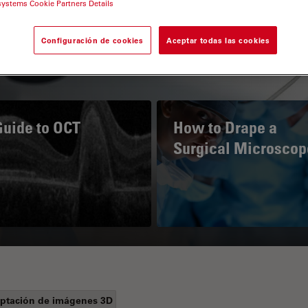
systems Cookie Partners Details
Configuración de cookies
Aceptar todas las cookies
Guide to OCT
How to Drape a
Surgical Microscop
ptación de imágenes 3D