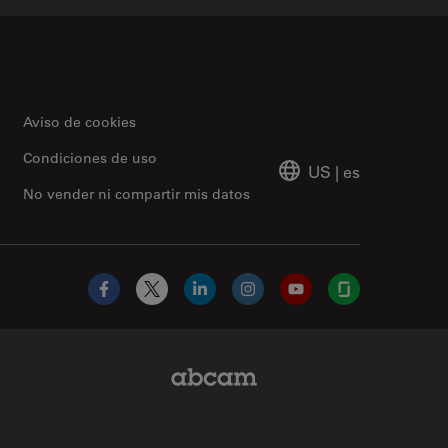
Aviso de cookies
Condiciones de uso
US
|
es
No vender ni compartir mis datos
Facebook
X
LinkedIn
Instagram
YouTube
Glassdoor
Abcam Limited Link