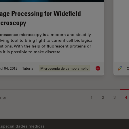
age Processing for Widefield
croscopy
orescence microscopy is a modern and steadily
ving tool to bring light to current cell biological
stions. With the help of fluorescent proteins or
s it is possible to make discrete…
ul 04, 2012
Tutorial
Microscopía de campo amplio
O
Image Processing fo
rior
1
2
3
4
Especialidades médicas