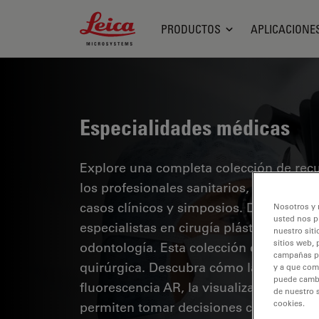
Leica Microsystems Logo
PRODUCTOS
APLICACIONE
Especialidades médicas
Explore una completa colección de recur
los profesionales sanitarios, que inclu
casos clínicos y simposios. Diseñada p
Nosotros y 
usted nos p
especialistas en cirugía plástica y repa
nuestro siti
sitios web, 
odontología. Esta colección destaca lo
campañas pub
quirúrgica. Descubra cómo las tecnolog
y a que com
puede cambia
fluorescencia AR, la visualización 3D y
de nuestro 
cookies.
permiten tomar decisiones con confianz