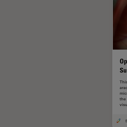
tiempos de vida de
fluorescencia)
Fluorescencia
Fluoróforo
FluoSync
FRAP
Op
Fresado con haz de iones
Su
FRET
Funciones de STELLARIS
Thi
ara
Garantía de calidad / Control
mic
de calidad
the
Ginecología y Urología
vis
Granos
Historia