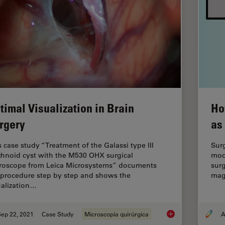
timal Visualization in Brain
Ho
rgery
as
s case study “Treatment of the Galassi type III
Surg
chnoid cyst with the M530 OHX surgical
mod
roscope from Leica Microsystems” documents
surg
 procedure step by step and shows the
mag
ualization…
Sep 22, 2021
Case Study
Microscopía quirúrgica
A
Optimal Visualizatio