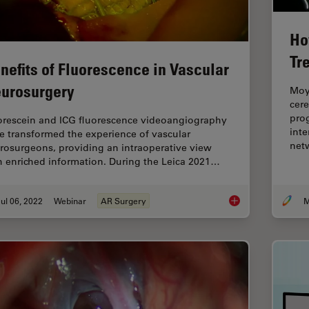
Ho
Tr
nefits of Fluorescence in Vascular
urosurgery
Moya
cere
prog
orescein and ICG fluorescence videoangiography
inte
e transformed the experience of vascular
net
rosurgeons, providing an intraoperative view
h enriched information. During the Leica 2021…
ul 06, 2022
Webinar
AR Surgery
M
Benefits of Fluores