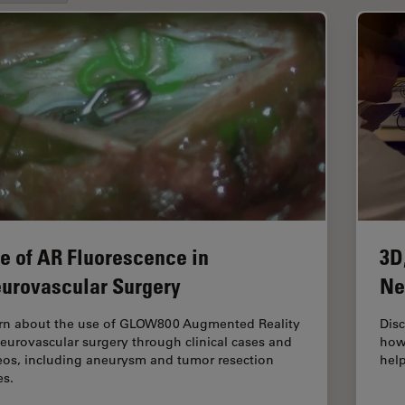
e of AR Fluorescence in
3D
urovascular Surgery
Ne
rn about the use of GLOW800 Augmented Reality
Disc
neurovascular surgery through clinical cases and
how
eos, including aneurysm and tumor resection
help
es.