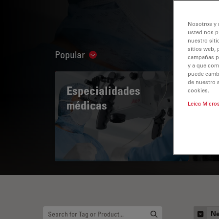
Nosotros y 
usted nos p
nuestro siti
sitios web, 
Popular
Show subnavigation
campañas pub
y a que com
puede cambia
de nuestro 
Especialidades
A 
cookies.
médicas
Leica Micro
Ne