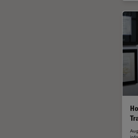
HyD
Imágenes cuantitativas
Imágenes de células vivas
Imagenología in vivo de
organismos completos
Imagenología y análisis de
tejidos avanzados
Imperial Imaging Hub
Industria Metalúrgica
Industrie électronique et des
semi-conducteurs
Ho
Inmunofluorescencia
Tr
Inteligencia Artificial
Inverted Microscopy
Aug
inf