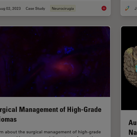
Aug 02, 2023
Case Study
Neurocirugía
J
Use of AR Fluoresce
rgical Management of High-Grade
iomas
Au
Na
rn about the surgical management of high-grade