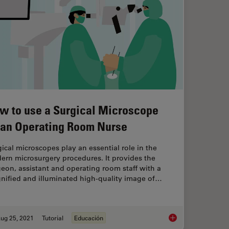
w to use a Surgical Microscope
 an Operating Room Nurse
ical microscopes play an essential role in the
ern microsurgery procedures. It provides the
eon, assistant and operating room staff with a
nified and illuminated high-quality image of…
ug 25, 2021
Tutorial
Educación
n in Brain Surgery
How to use a Surgic