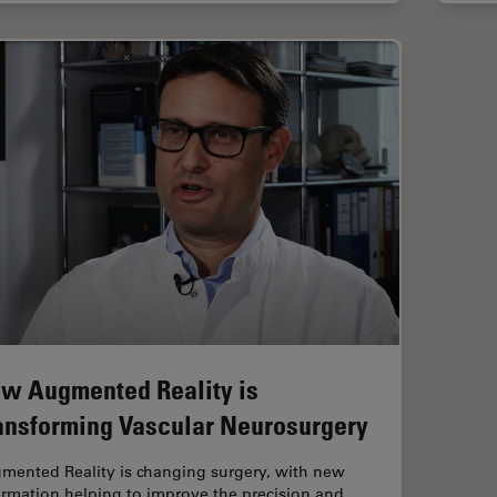
w Augmented Reality is
ansforming Vascular Neurosurgery
mented Reality is changing surgery, with new
ormation helping to improve the precision and