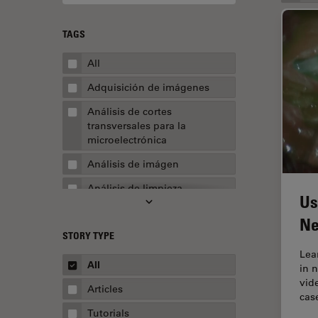
TAGS
All
Adquisición de imágenes
Análisis de cortes
transversales para la
microelectrónica
Análisis de imágen
Análisis de limpieza
Us
Análisis multiplex espacial
Ne
STORY TYPE
Apertura numérica
Lea
AR Surgery
All
in 
vid
Automoción y transporte
Articles
cas
Biofarmacia
Tutorials