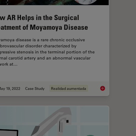
w AR Helps in the Surgical
eatment of Moyamoya Disease
moya disease is a rare chronic occlusive
brovascular disorder characterized by
ressive stenosis in the terminal portion of the
rnal carotid artery and an abnormal vascular
work at…
ay 19, 2022
Case Study
Realidad aumentada
cence in Vascular Neurosurgery
How AR Helps in the