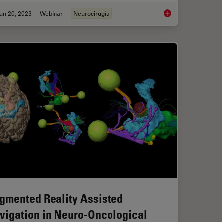
un 20, 2023
Webinar
Neurocirugía
nce in Neurovascular Surgery
3D, AR & VR for Teac
gmented Reality Assisted
vigation in Neuro-Oncological