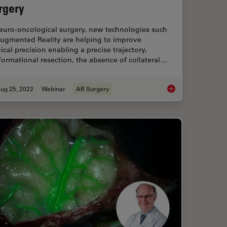
rgery
neuro-oncological surgery, new technologies such
Augmented Reality are helping to improve
ical precision enabling a precise trajectory,
ormational resection, the absence of collateral…
ug 25, 2022
Webinar
AR Surgery
t of High-Grade Gliomas
Augmented Reality A