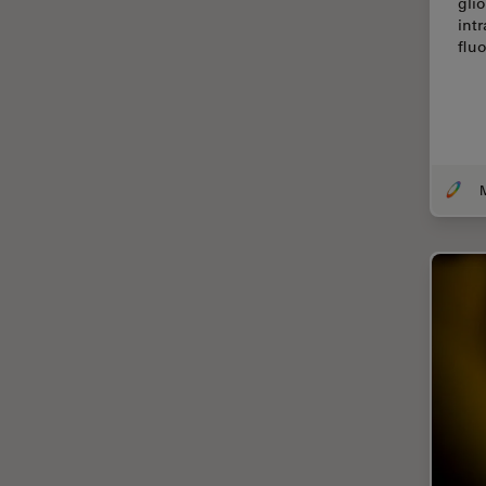
gli
int
Cirugía de columna
flu
Cirugía de córnea
Cirugía de glaucoma
Cirugías de retina
CLEM
Conceptos básicos de
microscopía
Congelación a alta presión
Conservación de arte
Contrast Methods in Light
Microscopy
Crio SEM
Cultivo celular
De microscopía