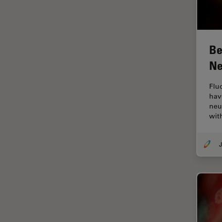
Disección
Dispersión Raman Coherente
(CRS)
Be
Drosophila Research
Ne
Educación
Flu
Enfermedades
hav
neurodegenerativas
neu
wit
Ergonomía
Especialidades médicas
J
Espectroscopia de
descomposición inducida por
láser (LIBS)
F-Techniques
Fabricación de baterías
FLIM (microscopía de