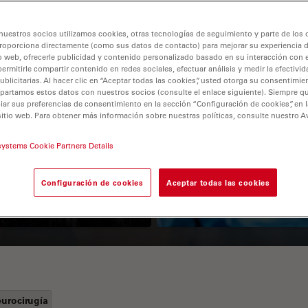
nuestros socios utilizamos cookies, otras tecnologías de seguimiento y parte de los
roporciona directamente (como sus datos de contacto) para mejorar su experiencia 
o web, ofrecerle publicidad y contenido personalizado basado en su interacción con e
permitirle compartir contenido en redes sociales, efectuar análisis y medir la efectivi
licitarias. Al hacer clic en “Aceptar todas las cookies”, usted otorga su consentimie
partamos estos datos con nuestros socios (consulte el enlace siguiente). Siempre qu
r sus preferencias de consentimiento en la sección “Configuración de cookies”, en la
sitio web. Para obtener más información sobre nuestras políticas, consulte nuestro A
Guide to OCT
How to Drape a
Surgical Microscop
systems Cookie Partners Details
Configuración de cookies
Aceptar todas las cookies
urocirugía