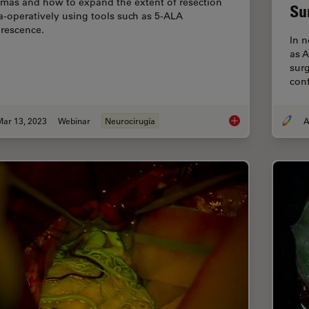
omas and how to expand the extent of resection
Su
ra-operatively using tools such as 5-ALA
orescence.
In 
as 
surg
conf
Mar 13, 2023
Webinar
Neurocirugía
A
Surgical Managemen