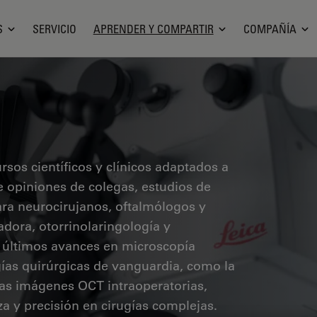
S
SERVICIO
APRENDER Y COMPARTIR
COMPAÑÍA
sos científicos y clínicos adaptados a
ye opiniones de colegas, estudios de
ara neurocirujanos, oftalmólogos y
radora, otorrinolaringología y
s últimos avances en microscopía
ías quirúrgicas de vanguardia, como la
 las imágenes OCT intraoperatorias,
a y precisión en cirugías complejas.