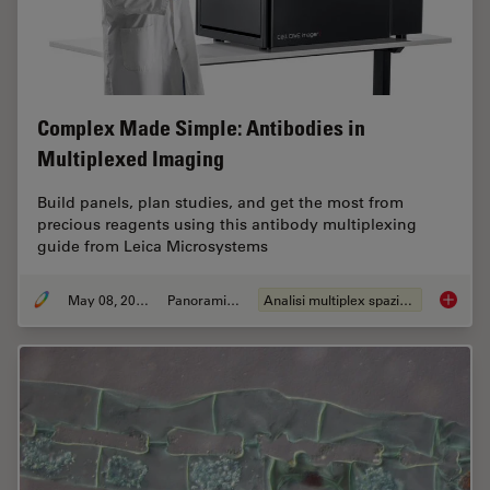
Complex Made Simple: Antibodies in
Multiplexed Imaging
Build panels, plan studies, and get the most from
precious reagents using this antibody multiplexing
guide from Leica Microsystems
May 08, 2023
Panoramica
Analisi multiplex spaziale
Complex