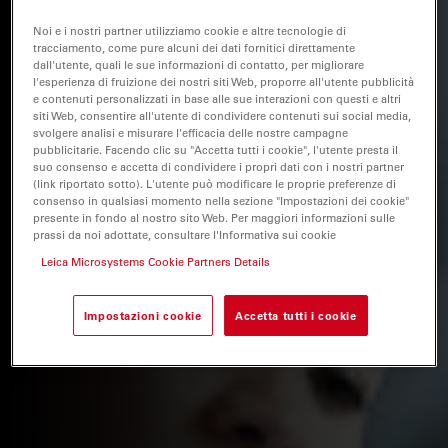
Noi e i nostri partner utilizziamo cookie e altre tecnologie di
tracciamento, come pure alcuni dei dati fornitici direttamente
dall'utente, quali le sue informazioni di contatto, per migliorare
l'esperienza di fruizione dei nostri siti Web, proporre all'utente pubblicità
e contenuti personalizzati in base alle sue interazioni con questi e altri
siti Web, consentire all'utente di condividere contenuti sui social media,
svolgere analisi e misurare l'efficacia delle nostre campagne
pubblicitarie. Facendo clic su "Accetta tutti i cookie", l'utente presta il
suo consenso e accetta di condividere i propri dati con i nostri partner
(link riportato sotto). L'utente può modificare le proprie preferenze di
consenso in qualsiasi momento nella sezione "Impostazioni dei cookie"
presente in fondo al nostro sito Web. Per maggiori informazioni sulle
prassi da noi adottate, consultare l'Informativa sui cookie
Leica Microsystems Cookie Partners Details
Impostazioni cookie
Accetta tutti i cookie