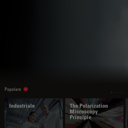
Popolare
Show subnavigation
Industriale
The Polarization
Microscopy
Principle