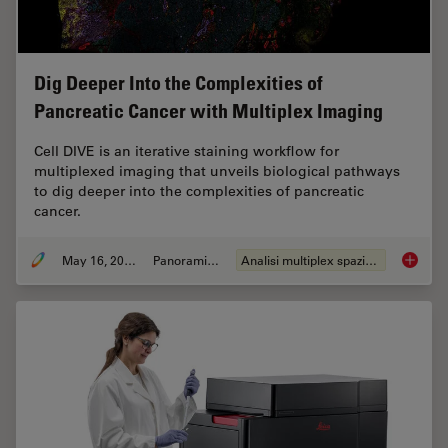
Dig Deeper Into the Complexities of
Pancreatic Cancer with Multiplex Imaging
Cell DIVE is an iterative staining workflow for
multiplexed imaging that unveils biological pathways
to dig deeper into the complexities of pancreatic
cancer.
May 16, 2023
Panoramica
Analisi multiplex spaziale
Dig Dee