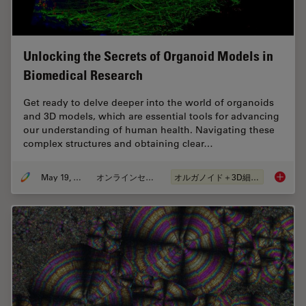
Unlocking the Secrets of Organoid Models in
Biomedical Research
Get ready to delve deeper into the world of organoids
and 3D models, which are essential tools for advancing
our understanding of human health. Navigating these
complex structures and obtaining clear…
May 19, 2025
オンラインセミナー
オルガノイド＋3D細胞培養
Unlocki