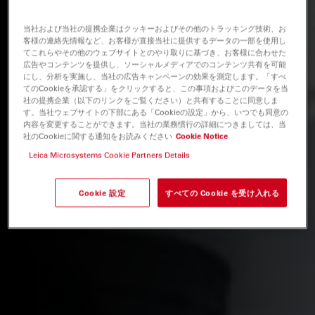
当社および当社の提携企業はクッキーおよびその他のトラッキング技術、お
客様の連絡先情報など、お客様が直接当社に提供するデータの一部を使用し
てこれらやその他のウェブサイトとのやり取りに基づき、お客様に合わせた
広告やコンテンツを提供し、ソーシャルメディアでのコンテンツ共有を可能
にし、分析を実施し、当社の広告キャンペーンの効果を測定します。「すべ
てのCookieを承認する」をクリックすると、この事項およびこのデータを当
社の提携企業（以下のリンクをご覧ください）と共有することに同意しま
す。当社ウェブサイトの下部にある「Cookieの設定」から、いつでも同意の
内容を変更することができます。当社の業務慣行の詳細につきましては、当
社のCookieに関する通知をお読みください
Cookie Notice
Leica Microsystems Cookie Partners Details
Cookie 設定
すべての Cookie を受け入れる