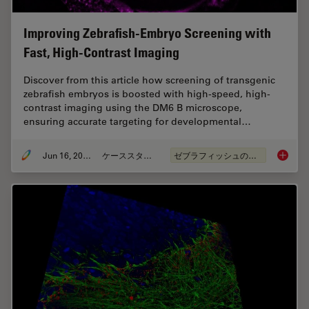
Improving Zebrafish-Embryo Screening with
Fast, High-Contrast Imaging
Discover from this article how screening of transgenic
zebrafish embryos is boosted with high-speed, high-
contrast imaging using the DM6 B microscope,
ensuring accurate targeting for developmental…
Jun 16, 2025
ケーススタディ
ゼブラフィッシュの研究
Improvi