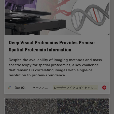
Deep Visual Proteomics Provides Precise
Spatial Proteomic Information
Despite the availability of imaging methods and mass
spectroscopy for spatial proteomics, a key challenge
that remains is correlating images with single-cell
resolution to protein-abundance…
Dec 02, 2024
ケーススタディ
レーザーマイクロダイセクション（LMD）
Deep Vi