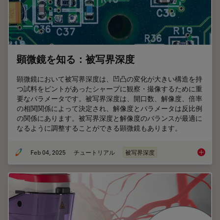
顕微鏡を知る：被写界深度
顕微鏡において被写界深度は、凹凸の変化が⼤きい構造を持
つ試料をピントがあったシャープに観察・撮像するために重
要なパラメータです。被写界深度は、開⼝数、解像度、倍率
の相関関係によって決定され、解像度とパラメータは反⽐例
の関係にあります。被写界深度と解像度のバランスが最適に
なるように調整することができる顕微鏡もあります。
Feb 04, 2025
チュートリアル
被写界深度
顕微鏡