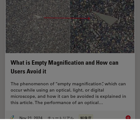
What is Empty Magnification and How can
Users Avoid it
The phenomenon of “empty magnification”, which can
occur while using an optical, light, or digital
microscope, and how it can be avoided is explained in
this article. The performance of an optical…
Nov 21, 2024
チュートリアル
解像度
What is