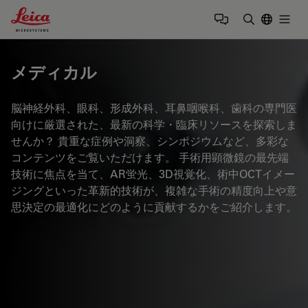
Leica Microsystems Logo
Togg
検索用語を
メディカル
脳神経外科、眼科、形成外科、耳鼻咽喉科、歯科の専門医
向けに厳選された、最新の科学・臨床リソースを探索しま
せんか？ 貴重な症例や洞察、シンポジウムなど、多彩な
コンテンツをご覧いただけます。 手術用顕微鏡の最先端
技術に焦点を当て、AR蛍光、3D視覚化、術中OCTイメー
ジングといった革新的技術が、複雑な手術の精度向上や意
思決定の最適化にどのように貢献するかをご紹介します。