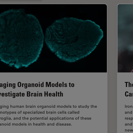
aging Organoid Models to
Th
vestigate Brain Health
Ca
ging human brain organoid models to study the
Iro
notypes of specialized brain cells called
and
roglia, and the potential applications of these
res
anoid models in health and disease.
and
ne