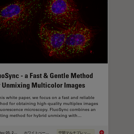
uoSync - a Fast & Gentle Method
r Unmixing Multicolor Images
this white paper, we focus on a fast and reliable
hod for obtaining high-quality multiplex images
fluorescence microscopy. FluoSync combines an
sting method for hybrid unmixing with…
Dec 05, 2022
ホワイトぺーパー
空間マルチプレックス
FluoSync - a Fast &