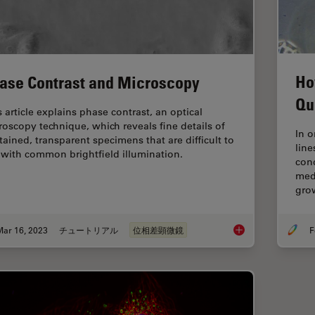
Ho
ase Contrast and Microscopy
Qu
s article explains phase contrast, an optical
roscopy technique, which reveals fine details of
In o
tained, transparent specimens that are difficult to
line
 with common brightfield illumination.
cond
medi
gro
Mar 16, 2023
チュートリアル
位相差顕微鏡
F
Phase Contrast and