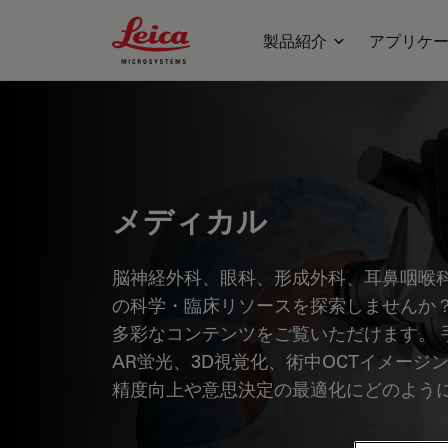
Leica Microsystems Logo
製品紹介
アプリケ
メディカル
脳神経外科、眼科、形成外科、耳鼻咽喉
の科学・臨床リソースを探索しませんか？
多彩なコンテンツをご覧いただけます。 
AR蛍光、3D視覚化、術中OCTイメー
精度向上や意思決定の最適化にどのよう