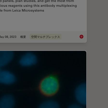
d panels, plan studies, and get the most from
ious reagents using this antibody multiplexing
de from Leica Microsystems
ay 08, 2023
概要
空間マルチプレックス
Complexities of Pancreatic Cancer with Multiplex Imaging
Complex Made Simple