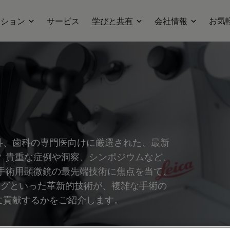
お気
ーション
サービス
学びと共有
会社情報
科、歯科の専門医向けに厳選された、最新
 貴重な症例や洞察、シンポジウムなど、
手術用顕微鏡の最先端技術に焦点を当て、
ジングといった革新的技術が、複雑な手術の
に貢献するかをご紹介します。