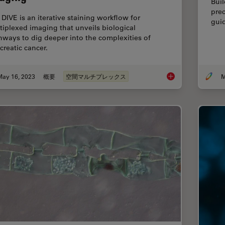
Buil
prec
 DIVE is an iterative staining workflow for
gui
tiplexed imaging that unveils biological
hways to dig deeper into the complexities of
creatic cancer.
May 16, 2023
概要
空間マルチプレックス
M
Dig Deeper Into the 