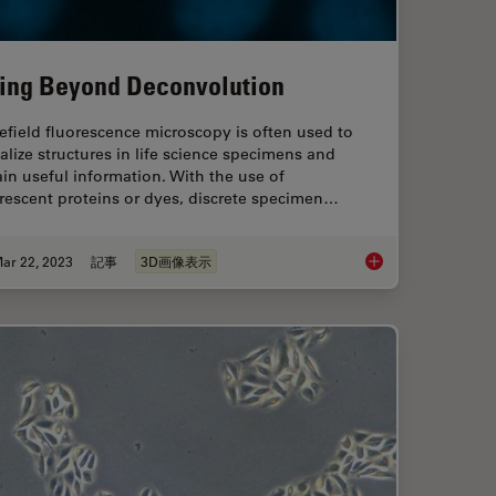
ing Beyond Deconvolution
field fluorescence microscopy is often used to
alize structures in life science specimens and
in useful information. With the use of
rescent proteins or dyes, discrete specimen…
ar 22, 2023
記事
3D画像表示
rence Contrast (DIC) Microscopy
Going Beyond Decon