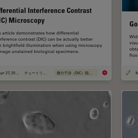
fferential Interference Contrast
IC) Microscopy
Go
s article demonstrates how differential
Wide
erference contrast (DIC) can be actually better
visu
n brightfield illumination when using microscopy
obta
image unstained biological specimens.
fluo
Apr 27, 2023
チュートリアル
微分干渉（DIC）顕微鏡
M
Differential Interfe