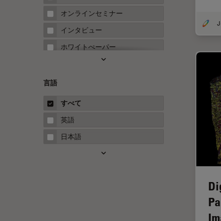
FRAP
オンラインセミナー
FRET
インタビュー
Fテクニック
ホワイトぺーパー
HyD
ケーススタディ
Inverted Microscopy
概要
言語
Neuro-Oncology
ガイド
すべて
Neurovascular Surgery
英語
Red Reflex
日本語
SEM
Service
STED
Di
STELLARISの機能
Pa
TEM
Im