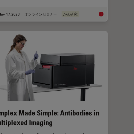
ay 17, 2023
オンラインセミナー
がん研究
dels to Investigate Brain Health
The Role of Iron Met
mplex Made Simple: Antibodies in
ltiplexed Imaging