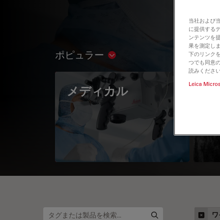
当社および
に提供する
ンテンツを
果を測定しま
ポピュラー
下のリンクを
Show subnavigation
つでも同意の
読みくださ
Leica Micro
メディカル
A 
ワ