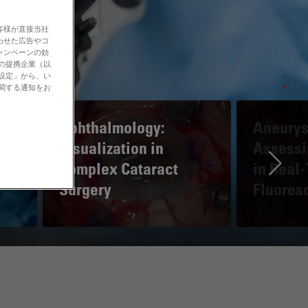
客様が直接当社
わせた広告やコ
ャンペーンの効
社の提携企業（以
の設定」から、い
に関する通知をお
Ophthalmology:
Aneurys
e
Visualization in
Assessi
Complex Cataract
in Real
Ne
Surgery
Fluores