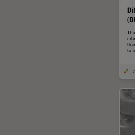
解析
Di
オックスフォード・センター・
オブ・エクセレンス
(D
オルガノイド＋3D細胞培養
Thi
カメラ
int
tha
がん研究
to 
クライオSEM
クライオ電子顕微鏡
クリーニング
コーティング
コヒーレントラマン散乱(CRS)
サンフランシスコ・イノベーシ
ョン・ハブ
サンプル調製