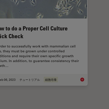
w to do a Proper Cell Culture
ick Check
rder to successfully work with mammalian cell
s, they must be grown under controlled
itions and require their own specific growth
um. In addition, to guarantee consistency their
wth…
eb 06, 2023
チュートリアル
細胞培養
 Microscopy
How to do a Proper C