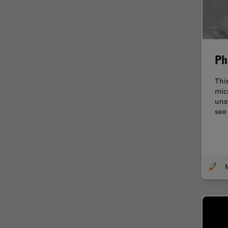
ゼブラフィッシュの研究
デジタルマイクロスコープ
バイオファーマ
バッテリー製造
Ph
プリント基板（PCB）
Thi
ボストン・イノベーション・ハ
mic
ブ
uns
see
マイクロエレクトロニクス
マイクロサージェリー
マイクロハブ・イメージング
メディカル
モデル生物
ライトシート顕微鏡
ライフサイエンス