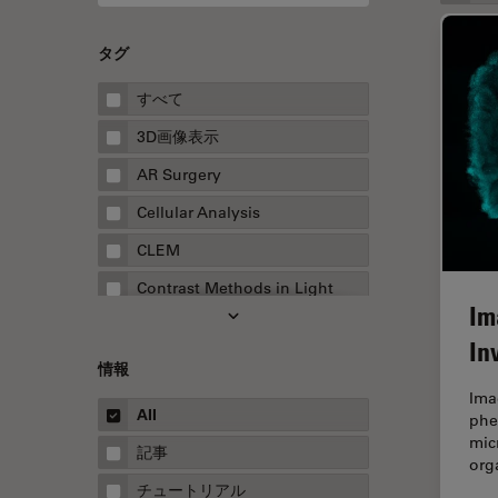
タグ
すべて
3D画像表示
AR Surgery
Cellular Analysis
CLEM
Contrast Methods in Light
Im
Microscopy
In
Drosophila Research
情報
EMBLイメージングセンター
Ima
All
phe
FLIM（蛍光寿命イメージング顕
mic
微鏡法）
記事
org
FluoSync
チュートリアル