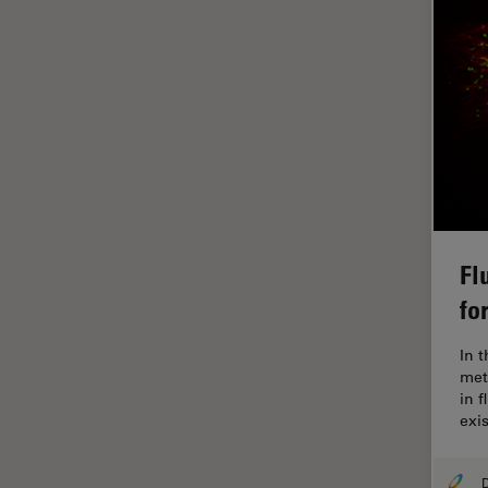
ライブセルイメージング
ラベルフリー
レーザーマイクロダイセクショ
ン（LMD）
レーザー誘起ブレークダウン分
光法(LIBS)
ワイドフィールド顕微鏡
人工知能
Fl
位相差顕微鏡
fo
偏光
In 
光コヒーレンス トモグラフィ
met
（OCT）
in 
光学系
exi
光学顕微鏡