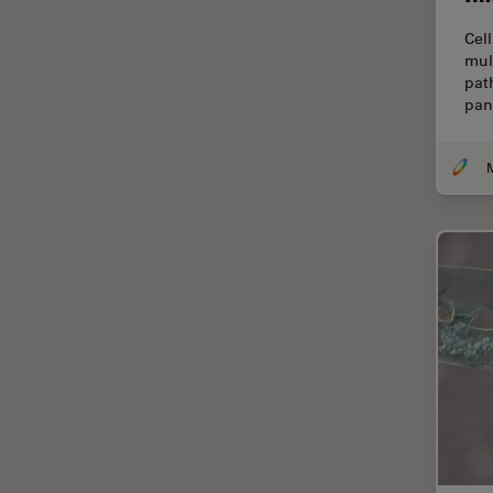
Thunderイメージング
Cell
TIRF
mul
pat
Upright Microscopy
pan
アプリケーションノート
イオンビームミリング
インダストリー
インペリアル・カレッジ・ロン
ドンイメージングハブ
ウイルス学
ウルトラミクロトーム
エルゴノミクス
エレクトロニクスおよび半導体
産業
エレクトロニクスのための断面