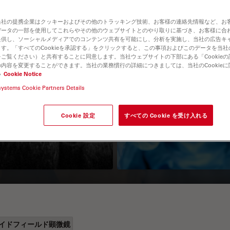
当社の提携企業はクッキーおよびその他のトラッキング技術、お客様の連絡先情報など、お
データの一部を使用してこれらやその他のウェブサイトとのやり取りに基づき、お客様に合
提供し、ソーシャルメディアでのコンテンツ共有を可能にし、分析を実施し、当社の広告キ
す。「すべてのCookieを承認する」をクリックすると、この事項およびこのデータを当
ご覧ください）と共有することに同意します。当社ウェブサイトの下部にある「Cookie
内容を変更することができます。当社の業務慣行の詳細につきましては、当社のCookie
い
Cookie Notice
systems Cookie Partners Details
Guide to OCT
How to Drape a
Surgical Microscop
Cookie 設定
すべての Cookie を受け入れる
イドフィールド顕微鏡