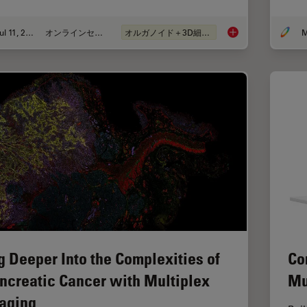
Jul 11, 2023
オンラインセミナー
オルガノイド＋3D細胞培養
M
Imaging Organoid Mo
g Deeper Into the Complexities of
Co
ncreatic Cancer with Multiplex
Mu
aging