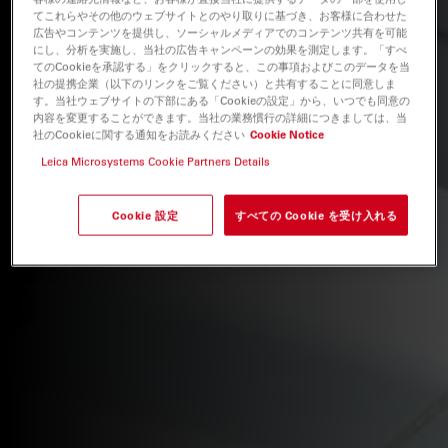
てこれらやその他のウェブサイトとのやり取りに基づき、お客様に合わせた
広告やコンテンツを提供し、ソーシャルメディアでのコンテンツ共有を可能
にし、分析を実施し、当社の広告キャンペーンの効果を測定します。「すべ
てのCookieを承認する」をクリックすると、この事項およびこのデータを当
社の提携企業（以下のリンクをご覧ください）と共有することに同意しま
す。当社ウェブサイトの下部にある「Cookieの設定」から、いつでも同意の
内容を変更することができます。当社の業務慣行の詳細につきましては、当
社のCookieに関する通知をお読みください
Cookie Notice
Leica Microsystems Cookie Partners Details
Cookie 設定
すべての Cookie を受け入れる