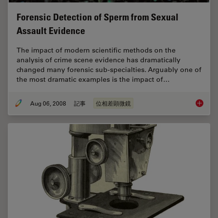
Forensic Detection of Sperm from Sexual
Assault Evidence
The impact of modern scientific methods on the
analysis of crime scene evidence has dramatically
changed many forensic sub-specialties. Arguably one of
the most dramatic examples is the impact of…
Aug 06, 2008
記事
位相差顕微鏡
Forensi