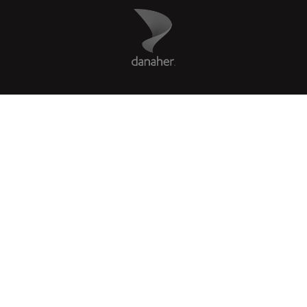
Danaher Logo
Footer
COMPANY
リーガル
Facebook
X
LinkedIn
Instagram
YouTube
Glassdoor
US
|
ja
© 2026 Leica Microsystems