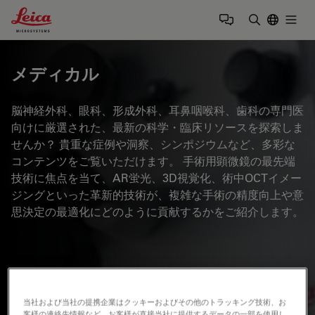
Leica Microsystems Logo
Togg
検索用語を
メディカル
脳神経外科、眼科、形成外科、耳鼻咽喉科、歯科の専門医
向けに厳選された、最新の科学・臨床リソースを探索しま
せんか？ 貴重な症例や洞察、シンポジウムなど、多彩な
コンテンツをご覧いただけます。 手術用顕微鏡の最先端
技術に焦点を当て、AR蛍光、3D視覚化、術中OCTイメー
ジングといった革新的技術が、複雑な手術の精度向上や意
思決定の最適化にどのように貢献するかをご紹介します。
当社および当社の提携企業はクッキーおよびその他のトラッキング技術、お
客様の連絡先情報など、お客様が直接当社に提供するデータの一部を使用し