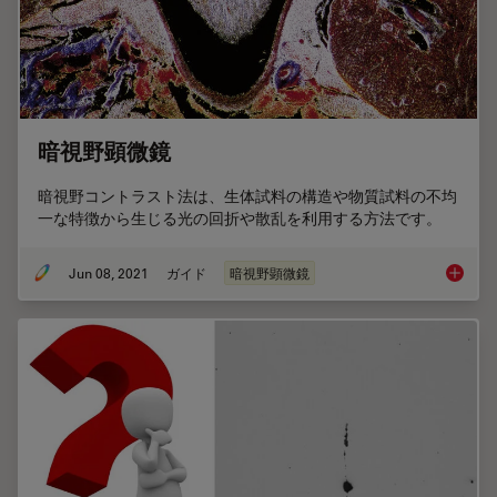
暗視野顕微鏡
暗視野コントラスト法は、生体試料の構造や物質試料の不均
一な特徴から生じる光の回折や散乱を利用する方法です。
Jun 08, 2021
ガイド
暗視野顕微鏡
暗視野