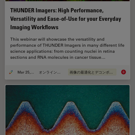
THUNDER Imagers: High Performance,
Versatility and Ease-of-Use for your Everyday
Imaging Workflows
This webinar will showcase the versatility and
performance of THUNDER Imagers in many different life
science applications: from counting nuclei in retina
sections and RNA molecules in cancer tissue…
Mar 25, 2020
オンラインセミナー
画像の最適化とデコンボリューション
THUNDER