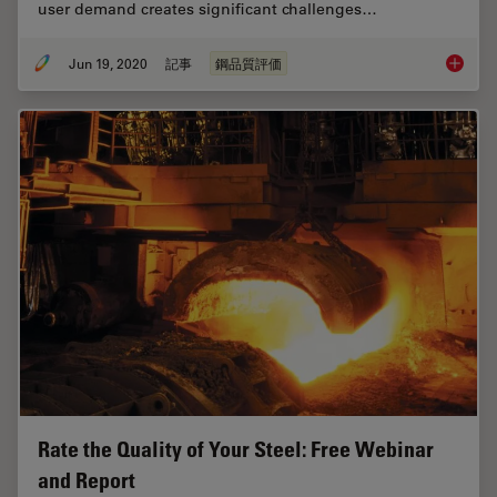
user demand creates significant challenges…
Jun 19, 2020
記事
鋼品質評価
Top Issu
Rate the Quality of Your Steel: Free Webinar
and Report