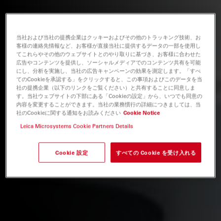
当社および当社の提携企業はクッキーおよびその他のトラッキング技術、お
客様の連絡先情報など、お客様が直接当社に提供するデータの一部を使用し
てこれらやその他のウェブサイトとのやり取りに基づき、お客様に合わせた
広告やコンテンツを提供し、ソーシャルメディアでのコンテンツ共有を可能
にし、分析を実施し、当社の広告キャンペーンの効果を測定します。「すべ
てのCookieを承認する」をクリックすると、この事項およびこのデータを当
社の提携企業（以下のリンクをご覧ください）と共有することに同意しま
す。当社ウェブサイトの下部にある「Cookieの設定」から、いつでも同意の
内容を変更することができます。当社の業務慣行の詳細につきましては、当
社のCookieに関する通知をお読みください
Cookie Notice
Leica Microsystems Cookie Partners Details
Cookie 設定
すべての Cookie を受け入れる