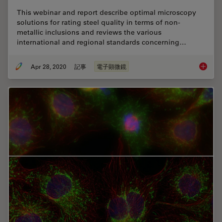
This webinar and report describe optimal microscopy
solutions for rating steel quality in terms of non-
metallic inclusions and reviews the various
international and regional standards concerning…
Apr 28, 2020
記事
電子顕微鏡
Rate th