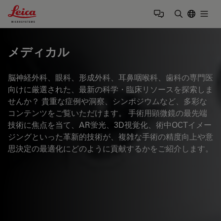
Leica Microsystems Logo
Togg
検索用語を
メディカル
脳神経外科、眼科、形成外科、耳鼻咽喉科、歯科の専門医
向けに厳選された、最新の科学・臨床リソースを探索しま
せんか？ 貴重な症例や洞察、シンポジウムなど、多彩な
コンテンツをご覧いただけます。 手術用顕微鏡の最先端
技術に焦点を当て、AR蛍光、3D視覚化、術中OCTイメー
ジングといった革新的技術が、複雑な手術の精度向上や意
思決定の最適化にどのように貢献するかをご紹介します。