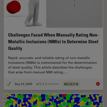
Challenges Faced When Manually Rating Non-
Metallic Inclusions (NMIs) to Determine Steel
Quality
Rapid, accurate, and reliable rating of non-metallic
inclusions (NMIs) is instrumental for the determination
of steel quality. This article describes the challenges
that arise from manual NMI rating,…
Sep 23, 2020
ホワイトぺーパー
鋼品質評価
Challen