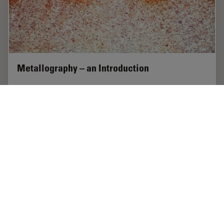
Metallography – an Introduction
This article gives an overview of metallography and
metallic alloy characterization. Different microscopy
techniques are used to study the alloy microstructure,
i.e., microscale structure of grains,…
Jan 08, 2020
記事
金属組織分析
Metallo