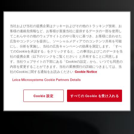
当社および当社の提携企業はクッキーおよびその他のトラッキング技術、お
客様の連絡先情報など、お客様が直接当社に提供するデータの一部を使用し
てこれらやその他のウェブサイトとのやり取りに基づき、お客様に合わせた
広告やコンテンツを提供し、ソーシャルメディアでのコンテンツ共有を可能
にし、分析を実施し、当社の広告キャンペーンの効果を測定します。「すべ
てのCookieを承認する」をクリックすると、この事項およびこのデータを当
社の提携企業（以下のリンクをご覧ください）と共有することに同意しま
す。当社ウェブサイトの下部にある「Cookieの設定」から、いつでも同意の
内容を変更することができます。当社の業務慣行の詳細につきましては、当
社のCookieに関する通知をお読みください
Cookie Notice
Leica Microsystems Cookie Partners Details
Cookie 設定
すべての Cookie を受け入れる