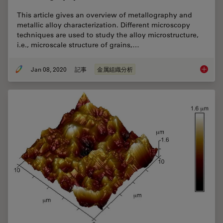
This article gives an overview of metallography and
metallic alloy characterization. Different microscopy
techniques are used to study the alloy microstructure,
i.e., microscale structure of grains,…
Jan 08, 2020
記事
金属組織分析
Metallo