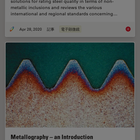
solutions for rating steel quality in terms of non-
metallic inclusions and reviews the various
international and regional standards concerning…
Apr 28, 2020
記事
電子顕微鏡
Rate th
Metallography – an Introduction