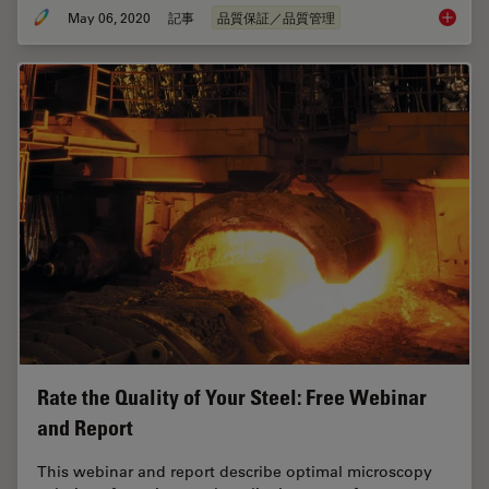
May 06, 2020
記事
品質保証／品質管理
Visual a
Rate the Quality of Your Steel: Free Webinar
and Report
This webinar and report describe optimal microscopy