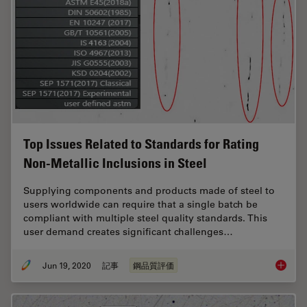
Top Issues Related to Standards for Rating
Non-Metallic Inclusions in Steel
Supplying components and products made of steel to
users worldwide can require that a single batch be
compliant with multiple steel quality standards. This
user demand creates significant challenges…
Jun 19, 2020
記事
鋼品質評価
Top Issu