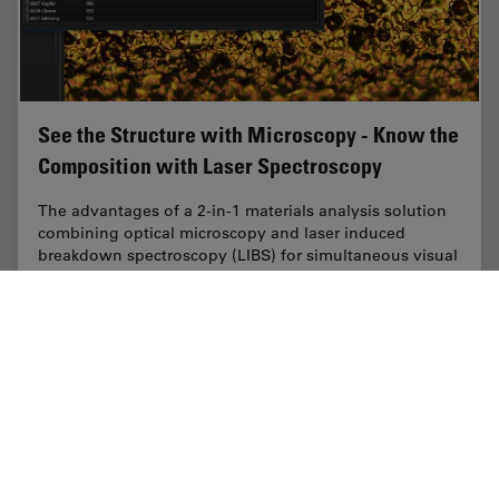
See the Structure with Microscopy - Know the
Composition with Laser Spectroscopy
The advantages of a 2-in-1 materials analysis solution
combining optical microscopy and laser induced
breakdown spectroscopy (LIBS) for simultaneous visual
and chemical inspection are described in…
Jun 11, 2018
記事
清浄度分析
See the