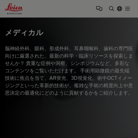
Leica Microsystems Logo
Togg
検索用語を
メディカル
脳神経外科、眼科、形成外科、耳鼻咽喉科、歯科の専門医
向けに厳選された、最新の科学・臨床リソースを探索しま
せんか？ 貴重な症例や洞察、シンポジウムなど、多彩な
コンテンツをご覧いただけます。 手術用顕微鏡の最先端
技術に焦点を当て、AR蛍光、3D視覚化、術中OCTイメー
ジングといった革新的技術が、複雑な手術の精度向上や意
思決定の最適化にどのように貢献するかをご紹介します。