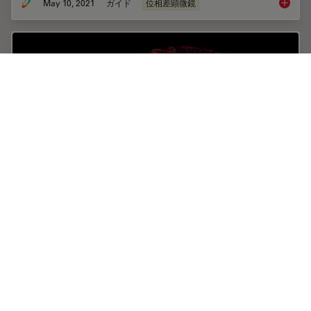
May 10, 2021
ガイド
位相差顕微鏡
位相コ
The Fundamentals and History of Fluorescence
and Quantum Dots
At some point in your research and science career, you
will no doubt come across fluorescence microscopy.
This ubiquitous technique has transformed the way in
which microscopists can image, tag and…