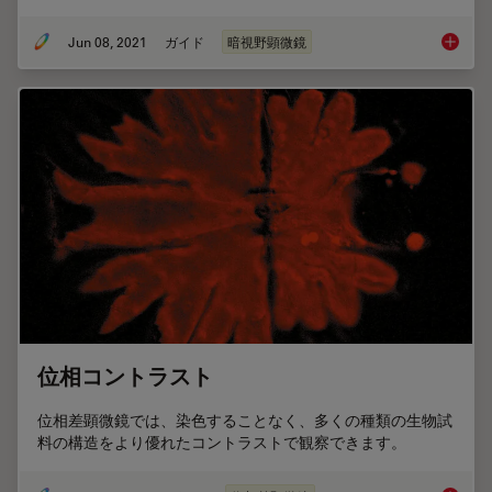
Jun 08, 2021
ガイド
暗視野顕微鏡
暗視野
位相コントラスト
位相差顕微鏡では、染色することなく、多くの種類の生物試
料の構造をより優れたコントラストで観察できます。