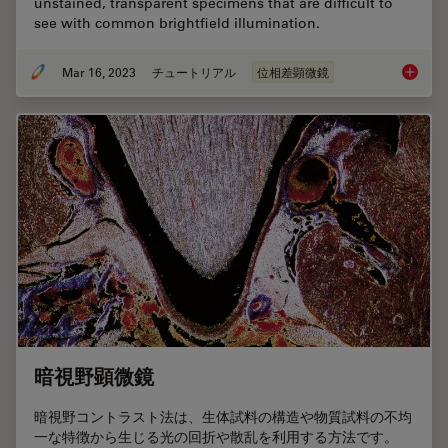
unstained, transparent specimens that are difficult to
see with common brightfield illumination.
Mar 16, 2023
チュートリアル
位相差顕微鏡
Phase C
暗視野顕微鏡
暗視野コントラスト法は、生体試料の構造や物質試料の不均
一な特徴から生じる光の回折や散乱を利用する方法です。