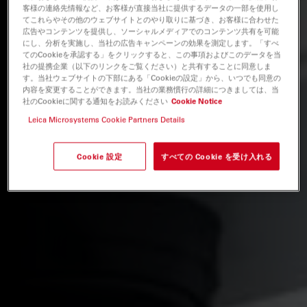
客様の連絡先情報など、お客様が直接当社に提供するデータの一部を使用し
てこれらやその他のウェブサイトとのやり取りに基づき、お客様に合わせた
広告やコンテンツを提供し、ソーシャルメディアでのコンテンツ共有を可能
にし、分析を実施し、当社の広告キャンペーンの効果を測定します。「すべ
てのCookieを承認する」をクリックすると、この事項およびこのデータを当
社の提携企業（以下のリンクをご覧ください）と共有することに同意しま
す。当社ウェブサイトの下部にある「Cookieの設定」から、いつでも同意の
内容を変更することができます。当社の業務慣行の詳細につきましては、当
社のCookieに関する通知をお読みください
Cookie Notice
Leica Microsystems Cookie Partners Details
Cookie 設定
すべての Cookie を受け入れる