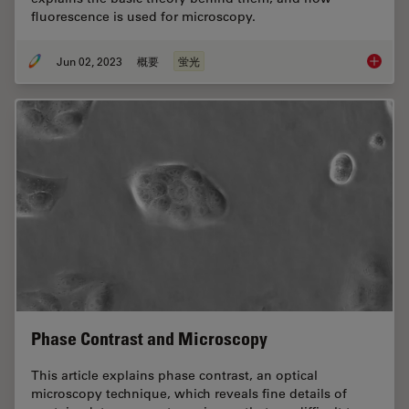
fluorescence is used for microscopy.
Jun 02, 2023
概要
蛍光
An Intr
Phase Contrast and Microscopy
This article explains phase contrast, an optical
microscopy technique, which reveals fine details of