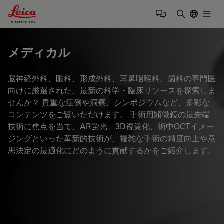
Leica Microsystems Logo
Togg
検索用語を
メディカル
脳神経外科、眼科、形成外科、耳鼻咽喉科、歯科の専門医
向けに厳選された、最新の科学・臨床リソースを探索しま
せんか？ 貴重な症例や洞察、シンポジウムなど、多彩な
コンテンツをご覧いただけます。 手術用顕微鏡の最先端
技術に焦点を当て、AR蛍光、3D視覚化、術中OCTイメー
ジングといった革新的技術が、複雑な手術の精度向上や意
思決定の最適化にどのように貢献するかをご紹介します。