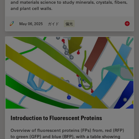
and materials science to study minerals, crystals, fibers,
and plant cell walls.
May 06, 2025
ガイド
偏光
A Guide
Introduction to Fluorescent Proteins
Overview of fluorescent proteins (FPs) from, red (RFP)
to green (GFP) and blue (BFP), with a table showing