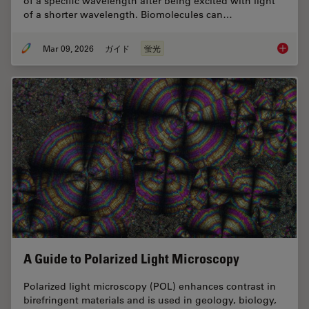
of a specific wavelength after being excited with light
of a shorter wavelength. Biomolecules can…
Mar 09, 2026
ガイド
蛍光
A Guide
A Guide to Polarized Light Microscopy
Polarized light microscopy (POL) enhances contrast in
birefringent materials and is used in geology, biology,