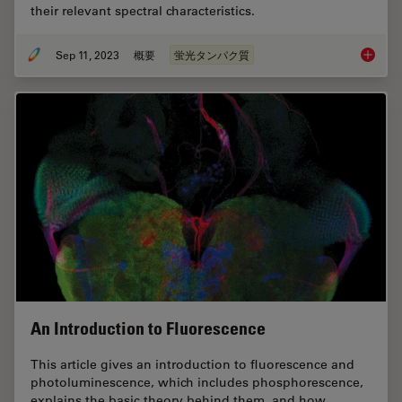
their relevant spectral characteristics.
Sep 11, 2023
概要
蛍光タンパク質
Introduc
An Introduction to Fluorescence
This article gives an introduction to fluorescence and
photoluminescence, which includes phosphorescence,
explains the basic theory behind them, and how