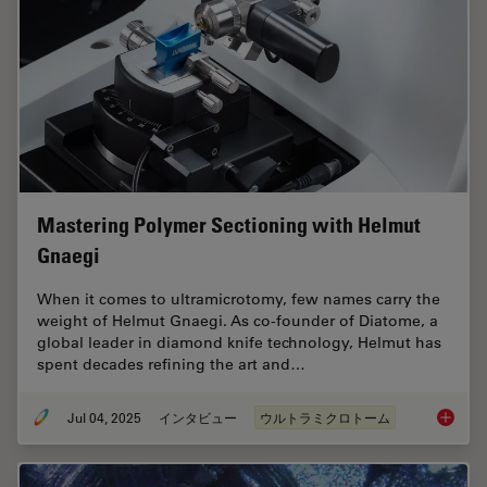
Mastering Polymer Sectioning with Helmut
Gnaegi
When it comes to ultramicrotomy, few names carry the
weight of Helmut Gnaegi. As co-founder of Diatome, a
global leader in diamond knife technology, Helmut has
spent decades refining the art and…
Jul 04, 2025
インタビュー
ウルトラミクロトーム
Masteri