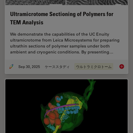
Ultramicrotome Sectioning of Polymers for
TEM Analysis
We demonstrate the capabilities of the UC Enuity
ultramicrotome from Leica Microsystems for preparing
ultrathin sections of polymer samples under both
ambient and cryogenic conditions. By presenting…
Sep 30, 2025
ケーススタディ
ウルトラミクロトーム
Ultrami