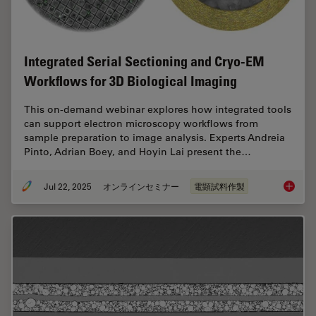
Integrated Serial Sectioning and Cryo-EM
Workflows for 3D Biological Imaging
This on-demand webinar explores how integrated tools
can support electron microscopy workflows from
sample preparation to image analysis. Experts Andreia
Pinto, Adrian Boey, and Hoyin Lai present the…
Jul 22, 2025
オンラインセミナー
電顕試料作製
Integra