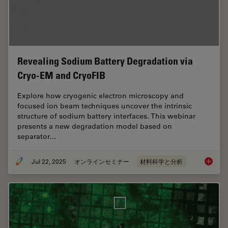
Revealing Sodium Battery Degradation via
Cryo-EM and CryoFIB
Explore how cryogenic electron microscopy and
focused ion beam techniques uncover the intrinsic
structure of sodium battery interfaces. This webinar
presents a new degradation model based on
separator…
Jul 22, 2025
オンラインセミナー
材料科学と分析
Reveali