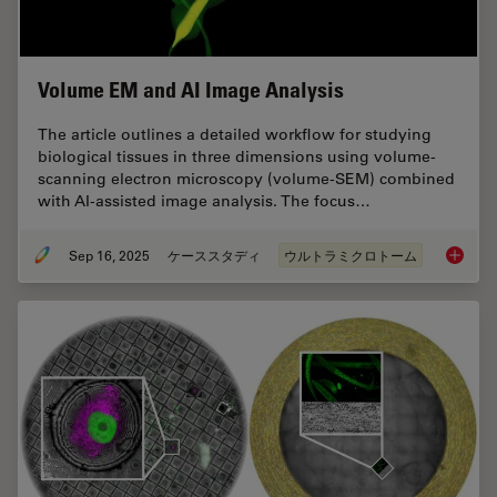
Volume EM and AI Image Analysis
The article outlines a detailed workflow for studying
biological tissues in three dimensions using volume-
scanning electron microscopy (volume-SEM) combined
with AI-assisted image analysis. The focus…
Sep 16, 2025
ケーススタディ
ウルトラミクロトーム
Volume 