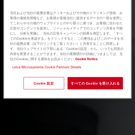
当社および当社の提携企業はクッキーおよびその他のトラッキング技術、お
客様の連絡先情報など、お客様が直接当社に提供するデータの一部を使用し
てこれらやその他のウェブサイトとのやり取りに基づき、お客様に合わせた
広告やコンテンツを提供し、ソーシャルメディアでのコンテンツ共有を可能
にし、分析を実施し、当社の広告キャンペーンの効果を測定します。「すべ
てのCookieを承認する」をクリックすると、この事項およびこのデータを当
社の提携企業（以下のリンクをご覧ください）と共有することに同意しま
す。当社ウェブサイトの下部にある「Cookieの設定」から、いつでも同意の
内容を変更することができます。当社の業務慣行の詳細につきましては、当
社のCookieに関する通知をお読みください
Cookie Notice
Leica Microsystems Cookie Partners Details
Cookie 設定
すべての Cookie を受け入れる