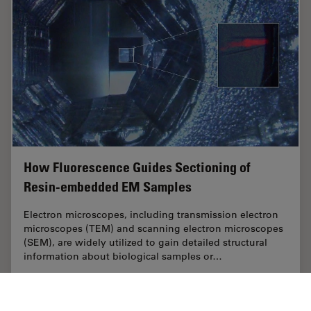
How Fluorescence Guides Sectioning of
Resin-embedded EM Samples
Electron microscopes, including transmission electron
microscopes (TEM) and scanning electron microscopes
(SEM), are widely utilized to gain detailed structural
information about biological samples or…
Jun 03, 2025
ケーススタディ
ウルトラミクロトーム
How Flu