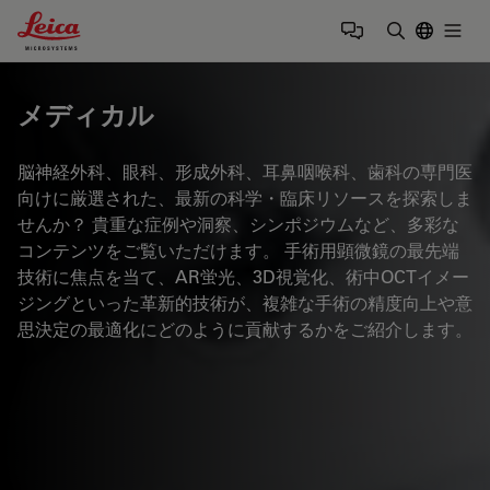
Leica Microsystems Logo
Togg
検索用語を
メディカル
脳神経外科、眼科、形成外科、耳鼻咽喉科、歯科の専門医
向けに厳選された、最新の科学・臨床リソースを探索しま
せんか？ 貴重な症例や洞察、シンポジウムなど、多彩な
コンテンツをご覧いただけます。 手術用顕微鏡の最先端
技術に焦点を当て、AR蛍光、3D視覚化、術中OCTイメー
ジングといった革新的技術が、複雑な手術の精度向上や意
思決定の最適化にどのように貢献するかをご紹介します。