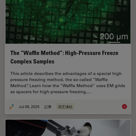
The “Waffle Method”: High-Pressure Freeze
Complex Samples
This article describes the advantages of a special high
pressure freezing method, the so-called “Waffle
Method”. Learn how the “Waffle Method” uses EM grids
as spacers for high-pressure freezing,…
Jul 08, 2025
記事
高圧凍結
The “Wa