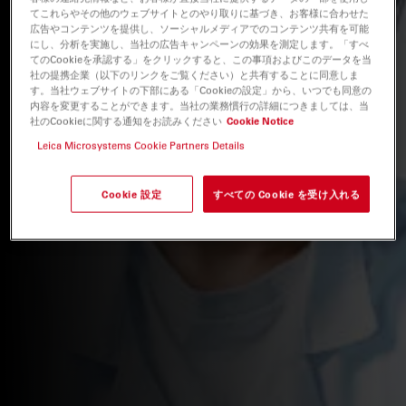
てこれらやその他のウェブサイトとのやり取りに基づき、お客様に合わせた
広告やコンテンツを提供し、ソーシャルメディアでのコンテンツ共有を可能
にし、分析を実施し、当社の広告キャンペーンの効果を測定します。「すべ
てのCookieを承認する」をクリックすると、この事項およびこのデータを当
社の提携企業（以下のリンクをご覧ください）と共有することに同意しま
す。当社ウェブサイトの下部にある「Cookieの設定」から、いつでも同意の
内容を変更することができます。当社の業務慣行の詳細につきましては、当
社のCookieに関する通知をお読みください
Cookie Notice
Leica Microsystems Cookie Partners Details
Cookie 設定
すべての Cookie を受け入れる