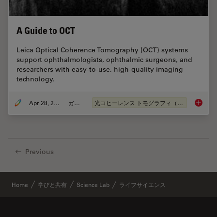
A Guide to OCT
Leica Optical Coherence Tomography (OCT) systems
support ophthalmologists, ophthalmic surgeons, and
researchers with easy-to-use, high-quality imaging
technology.
Apr 28, 2020
ガイド
光コヒーレンス トモグラフィ（OCT）
A Guide
Previous
Home
学びと共有
Science Lab
ライフサイエンス