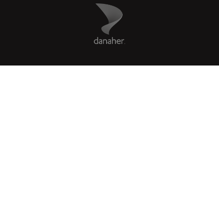
Danaher Logo
Footer
COMPANY
リーガル
Facebook
X
LinkedIn
Instagram
YouTube
Glassdoor
US
|
ja
© 2026 Leica Microsystems