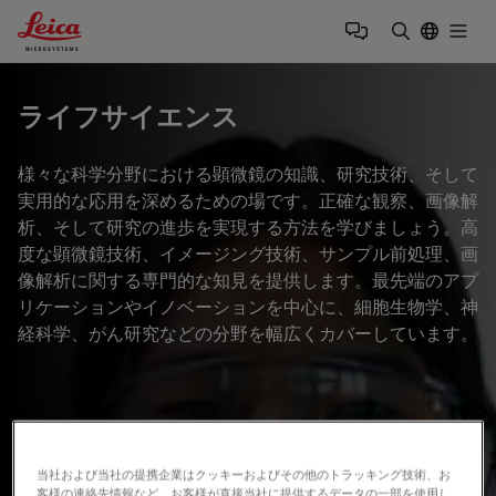
Leica Microsystems Logo
Togg
検索用語を
ライフサイエンス
様々な科学分野における顕微鏡の知識、研究技術、そして
実用的な応用を深めるための場です。正確な観察、画像解
析、そして研究の進歩を実現する方法を学びましょう。高
度な顕微鏡技術、イメージング技術、サンプル前処理、画
像解析に関する専門的な知見を提供します。最先端のアプ
リケーションやイノベーションを中心に、細胞生物学、神
経科学、がん研究などの分野を幅広くカバーしています。
当社および当社の提携企業はクッキーおよびその他のトラッキング技術、お
客様の連絡先情報など、お客様が直接当社に提供するデータの一部を使用し