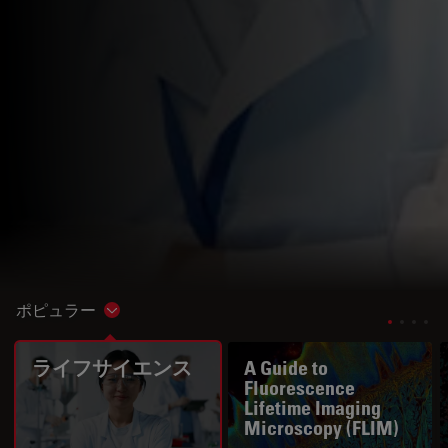
ポピュラー
Show subnavigation
ライフサイエンス
A Guide to
Fluorescence
Lifetime Imaging
Microscopy (FLIM)