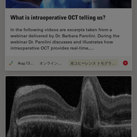
What is intraoperative OCT telling us?
In the following videos are excerpts taken from a
webinar delivered by Dr. Barbara Parolini. During the
webinar Dr. Parolini discusses and illustrates how
intraoperative OCT provides real-time,…
Aug 13, 2020
オンラインセミナー
光コヒーレンス トモグラフィ（OCT）
What is 