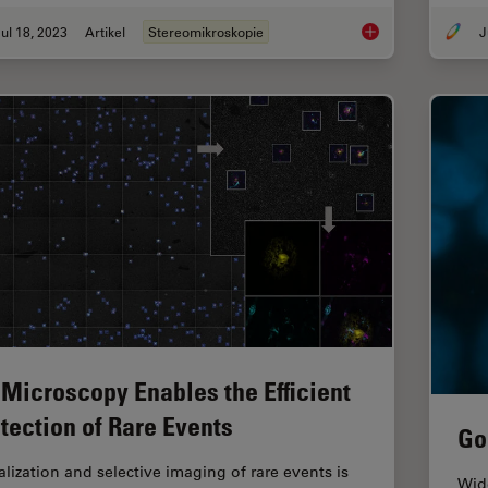
ul 18, 2023
Artikel
Stereomikroskopie
J
Wichtige Faktoren, d
 Microscopy Enables the Efficient
tection of Rare Events
Go
alization and selective imaging of rare events is
Wide