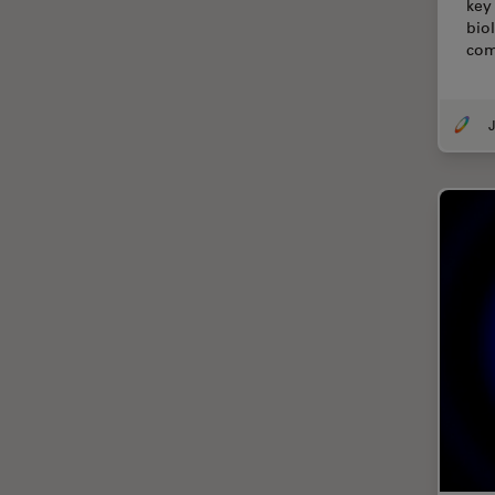
key
CLEM
bio
Contrast Methods in Light
com
Microscopy
Cryo REM
J
DIC-Mikroskopie
Digitale Mikroskopie
Drosophila-Forschung
Dunkelfeldmikroskopie
Elektronenmikroskopie
Elektronenmikroskopie
Probenvorbereitung
Elektronik- und
Halbleiterindustrie
EMBL Imaging Centre
Ergonomie