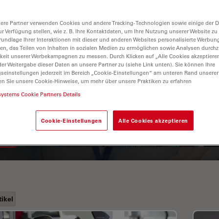
ere Partner verwenden Cookies und andere Tracking-Technologien sowie einige der Da
ur Verfügung stellen, wie z. B. Ihre Kontaktdaten, um Ihre Nutzung unserer Website zu
rundlage Ihrer Interaktionen mit dieser und anderen Websites personalisierte Werbun
llen, das Teilen von Inhalten in sozialen Medien zu ermöglichen sowie Analysen durc
keit unserer Werbekampagnen zu messen. Durch Klicken auf „Alle Cookies akzeptiere
er Weitergabe dieser Daten an unsere Partner zu (siehe Link unten). Sie können Ihre
gseinstellungen jederzeit im Bereich „Cookie-Einstellungen“ am unteren Rand unserer
en Sie unsere Cookie-Hinweise, um mehr über unsere Praktiken zu erfahren
Leitfaden zur
systems Cookie Partners Details
Fluoreszenzlebensdauer-
Imaging-Mikroskopie (FLIM)
Cookie-Einstellungen
Alle Cookies akzeptieren
tikel