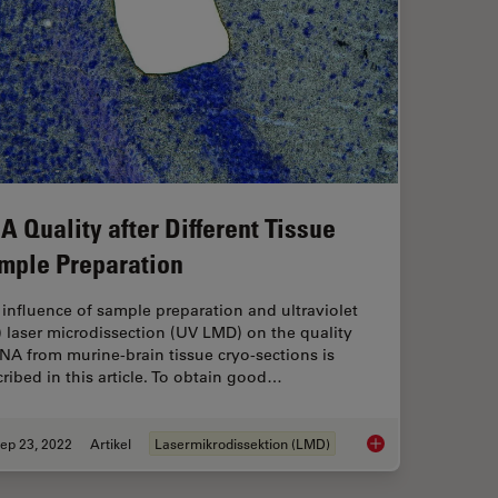
A Quality after Different Tissue
mple Preparation
influence of sample preparation and ultraviolet
 laser microdissection (UV LMD) on the quality
NA from murine-brain tissue cryo-sections is
ribed in this article. To obtain good…
ep 23, 2022
Artikel
Lasermikrodissektion (LMD)
 Spectral Separation of 11 Colors
RNA Quality after Di