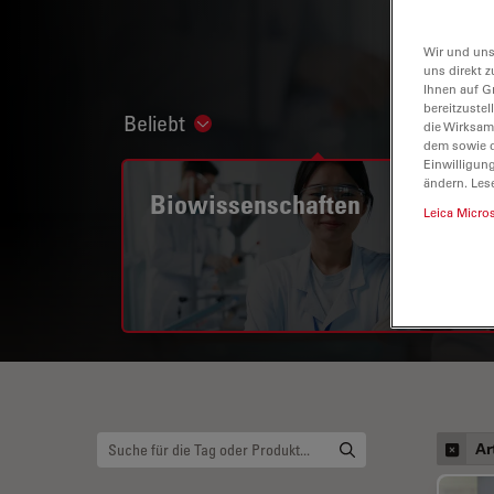
Wir und uns
uns direkt z
Ihnen auf G
bereitzuste
Beliebt
Show subnavigation
die Wirksam
dem sowie d
Einwilligun
ändern. Les
Biowissenschaften
Leica Micro
Ar