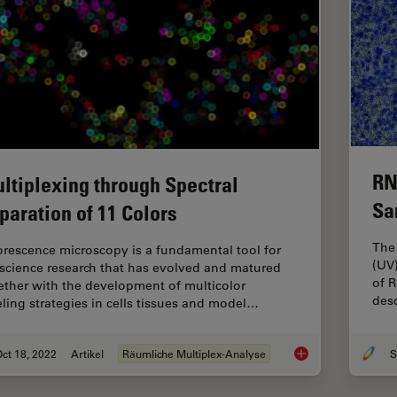
RN
ltiplexing through Spectral
Sa
paration of 11 Colors
The 
orescence microscopy is a fundamental tool for
(UV)
e science research that has evolved and matured
of R
ether with the development of multicolor
desc
eling strategies in cells tissues and model…
ct 18, 2022
Artikel
Räumliche Multiplex-Analyse
S
Multiplexing through