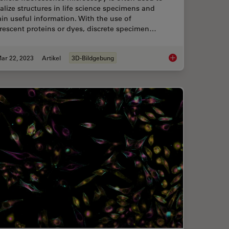
alize structures in life science specimens and
in useful information. With the use of
rescent proteins or dyes, discrete specimen…
ar 22, 2023
Artikel
3D-Bildgebung
s the Efficient Detection of Rare Events
Going Beyond Decon