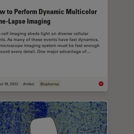
w to Perform Dynamic Multicolor
me-Lapse Imaging
-cell imaging sheds light on diverse cellular
nts. As many of these events have fast dynamics,
 microscope imaging system must be fast enough
record every detail. One major advantage of…
ct 19, 2022
Artikel
Biopharma
ösung: Konzepte, Faktoren und Berechnungen
How to Perform Dyna