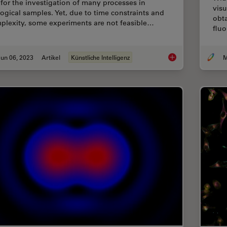
 for the investigation of many processes in
visu
logical samples. Yet, due to time constraints and
obta
plexity, some experiments are not feasible…
fluo
un 06, 2023
Artikel
Künstliche Intelligenz
M
AI Microscopy Enable