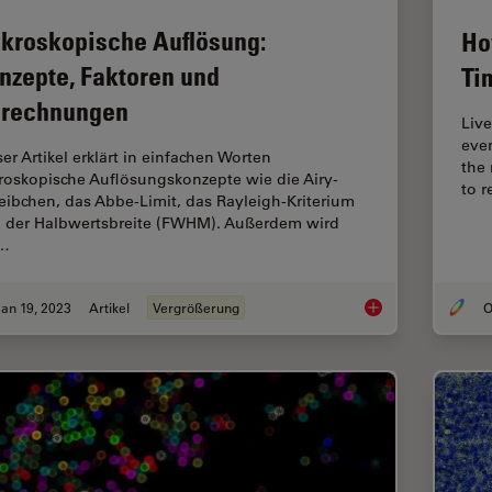
kroskopische Auflösung:
Ho
nzepte, Faktoren und
Ti
rechnungen
Live
eve
er Artikel erklärt in einfachen Worten
the
roskopische Auflösungskonzepte wie die Airy-
to 
eibchen, das Abbe-Limit, das Rayleigh-Kriterium
 der Halbwertsbreite (FWHM). Außerdem wird
r…
an 19, 2023
Artikel
Vergrößerung
O
Mikroskopische Aufl