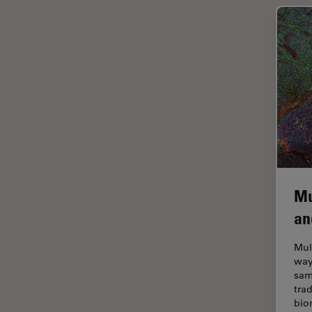
Industrielle Mikroskopie
Inspektionsmikroskopie
Intraoperative OCT
Inverted Microscopy
Ionenstrahlätzen
Kameras
Kataraktchirurgie
Klinische Pathologie
Mu
Kohärentes Raman-
an
Streumikroskop (CRS)
Mul
Konfokalmikroskopie
way
Krebsforschung
sam
tra
Kryoelektronenmikroskopie
bio