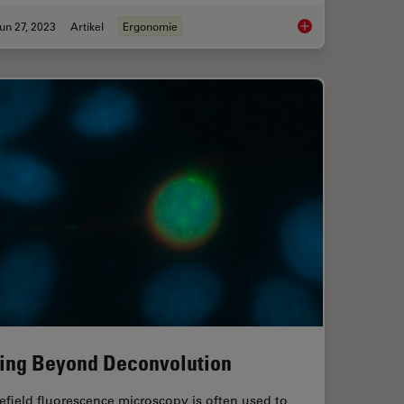
un 27, 2023
Artikel
Ergonomie
ie Sie bei der Auswahl eines Stereomikroskops berücksichtigen sollten
Microscope Ergonom
ing Beyond Deconvolution
field fluorescence microscopy is often used to