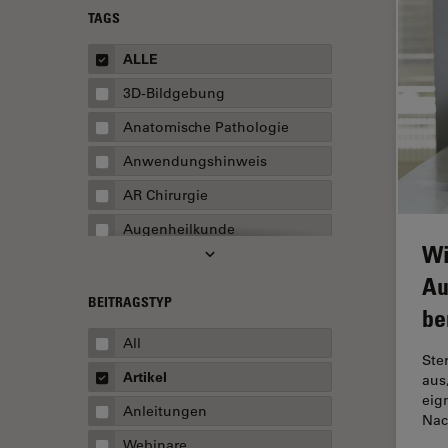
TAGS
ALLE
3D-Bildgebung
Anatomische Pathologie
Anwendungshinweis
AR Chirurgie
Augenheilkunde
Wi
Augmented Reality
Au
Ausbildung
BEITRAGSTYP
be
Automatisierte Mikroskopie
All
Ste
Automobilindustrie und
Artikel
aus
Transport
eig
Anleitungen
Batterieherstellung
Nac
Webinare