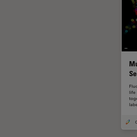
FRET
Geschichte
Glaucomchirurgie
Grundlagen der Mikroskopie
Grundlegende
Mikroskopietechniken
Mu
Gynäkologie and Urologie
Se
Hochdruckgefrieren
Flu
Hornhautchirurgie
lif
tog
HyD
lab
Immunfluoreszenz
Imperial Imaging Hub
O
In vivo
Ganzkörperbildgebung