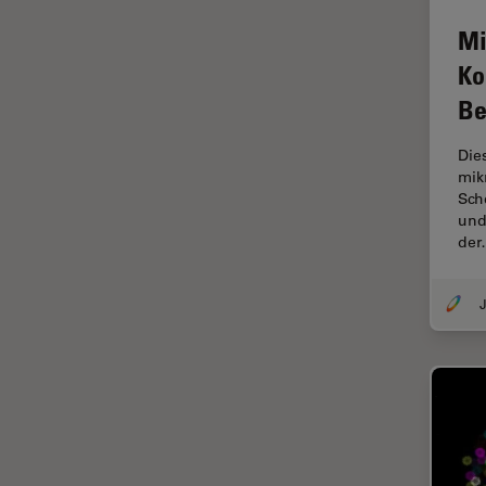
F-Techniques
Mi
Färbung
Ko
FLIM
Be
(Fluoreszenzlebensdauer-
Imaging-Mikroskopie)
Dies
mik
Fluoreszenz
Sch
Fluoreszenzproteine
und
de
Fluorophore
FluoSync
J
Forensik
Fortgeschrittene Bildgebung
und Analyse von Gewebe
Fortgeschrittene
Mikroskopietechniken
FRAP