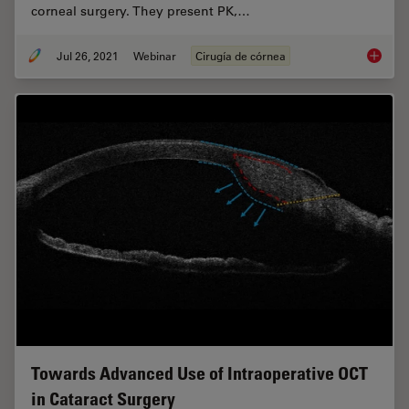
corneal surgery. They present PK,…
Jul 26, 2021
Webinar
Cirugía de córnea
Clinica
Towards Advanced Use of Intraoperative OCT
in Cataract Surgery