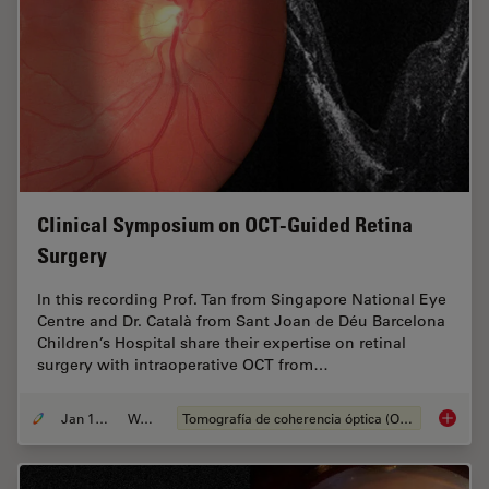
Clinical Symposium on OCT-Guided Retina
Surgery
In this recording Prof. Tan from Singapore National Eye
Centre and Dr. Català from Sant Joan de Déu Barcelona
Children’s Hospital share their expertise on retinal
surgery with intraoperative OCT from…
Jan 12, 2022
Webinar
Tomografía de coherencia óptica (OCT, por sus siglas en inglés)
Clinica