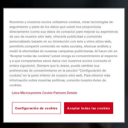
Nosotros y nuestros socios utilizamos cookies, otras tecnologías de
seguimiento y parte de los datos que usted nos proporciona
directamente (como sus datos de contacto) para mejorar su experiencia
de uso de nuestro sitio web, ofrecerle publicidad y contenido
personalizado basado en su interacción con este y otros sitios web,
permitirle compartir contenido en redes sociales, efectuar análisis y
medir la efectividad de nuestras campañas publicitarias. Al hacer clic en
“Aceptar todas las cookies”, usted otorga su consentimiento al respecto
y a que compartamos estos datos con nuestros socios (consulte el
enlace siguiente). Siempre que lo desee, puede cambiar sus
preferencias de consentimiento en la sección “Configuración de
cookies”, en la parte inferior de nuestro sitio web. Para obtener más
información sobre nuestras políticas, consulte nuestro Aviso de
cookies.
Leica Microsystems Cookie Partners Details
Configuración de cookies
Aceptar todas las cookies