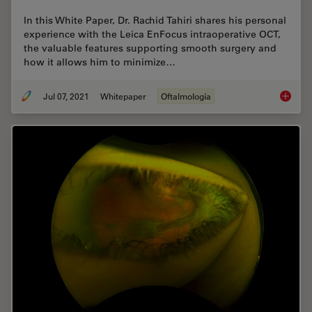
In this White Paper, Dr. Rachid Tahiri shares his personal
experience with the Leica EnFocus intraoperative OCT,
the valuable features supporting smooth surgery and
how it allows him to minimize…
Jul 07, 2021
Whitepaper
Oftalmología
Towards