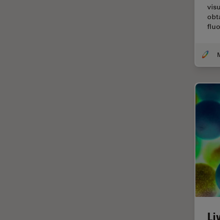
vis
Coherent Raman Scattering
obt
(CRS)
flu
Colorazione
Conservazione dei beni
artistici
Contrast Methods in Light
Microscopy
Cryo SEM
Cultura Cellulare
Didattica
Dissezione
Drosophila Research
EMBL Imaging Centre
Ergonomia
Li