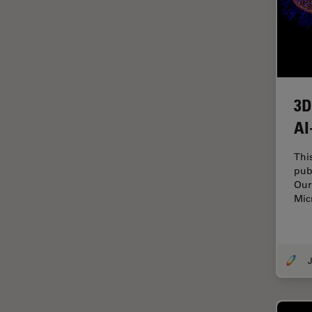
HyD
Imaging e analisi tissutale
avanzata
Imaging in 3D
Imaging in vivo dell'intero
organismo
3D
Imaging Microhub
AI
Imaging per live cell
Thi
Imaging Quantitativo
pub
Our
Immunofluorescenza
Mic
Imperial Imaging Hub
Industria dell'elettronica e dei
semiconduttori
J
Industria metallurgica
Intelligenza Artificiale