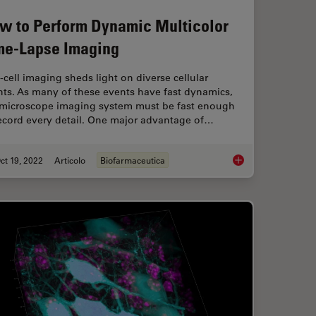
w to Perform Dynamic Multicolor
me-Lapse Imaging
-cell imaging sheds light on diverse cellular
nts. As many of these events have fast dynamics,
 microscope imaging system must be fast enough
record every detail. One major advantage of…
ct 19, 2022
Articolo
Biofarmaceutica
ce Lifetime Multiplexing Using Organic Fluorophores
How to Perform Dyna