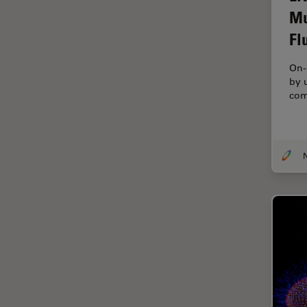
F-Tecnica
Mu
FLIM (Fluorescence Lifetime
Fl
Imaging Microscopy)
Fluorescenza
On-
by 
Fluorocromo
com
FluoSync
FRAP
Fresatura a fascio ionico
FRET
Funzionalità STELLANTIS
Garanzia di qualità / Controllo
di qualità
Ginecologia e Urologia
Grani