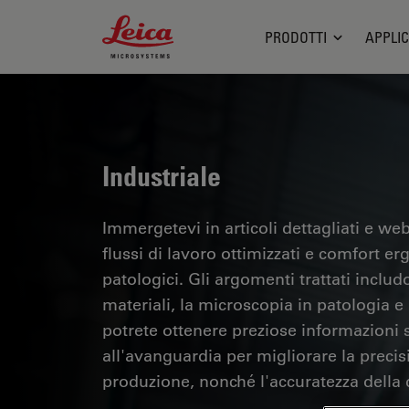
Leica Microsystems Logo
PRODOTTI
APPLIC
Industriale
Immergetevi in articoli dettagliati e webi
flussi di lavoro ottimizzati e comfort er
patologici. Gli argomenti trattati includo
materiali, la microscopia in patologia e m
potrete ottenere preziose informazioni su
all'avanguardia per migliorare la precisi
produzione, nonché l'accuratezza della d