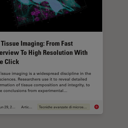
 Tissue Imaging: From Fast
erview To High Resolution With
e Click
issue imaging is a widespread discipline in the
 sciences. Researchers use it to reveal detailed
rmation of tissue composition and integrity, to
e conclusions from experimental…
Jun 29, 2022
Articolo
Tecniche avanzate di microscopia
 Using Mica's AI-Enabled Microscopy Software
3D Tissue Imaging: F