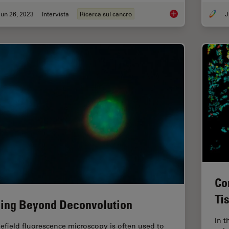
un 26, 2023
Intervista
Ricerca sul cancro
J
Examining Developm
Co
Ti
ing Beyond Deconvolution
In t
efield fluorescence microscopy is often used to