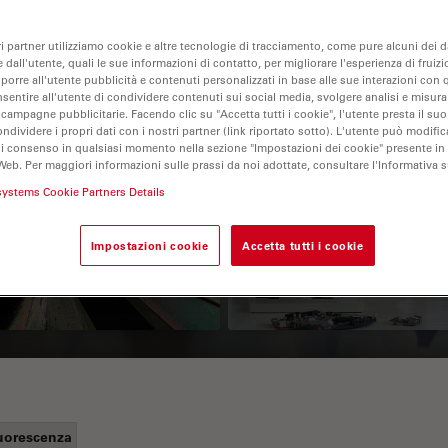
ri partner utilizziamo cookie e altre tecnologie di tracciamento, come pure alcuni dei da
 dall'utente, quali le sue informazioni di contatto, per migliorare l'esperienza di fruizi
oporre all'utente pubblicità e contenuti personalizzati in base alle sue interazioni con q
nsentire all'utente di condividere contenuti sui social media, svolgere analisi e misurar
 campagne pubblicitarie. Facendo clic su "Accetta tutti i cookie", l'utente presta il s
ondividere i propri dati con i nostri partner (link riportato sotto). L'utente può modific
di consenso in qualsiasi momento nella sezione "Impostazioni dei cookie" presente in
Web. Per maggiori informazioni sulle prassi da noi adottate, consultare l'Informativa 
 Polarization
Key Factors to
systems Cookie Partners Details
croscopy Principle
Consider When
Selecting a Stereo
Impostazioni cookie
Accetta tutti i cookie
Microscope
uorescenza