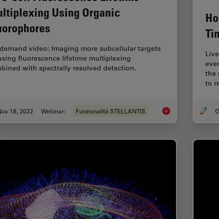
ltiplexing Using Organic
Ho
uorophores
Ti
demand video: Imaging more subcellular targets
Live
using fluorescence lifetime multiplexing
eve
bined with spectrally resolved detection.
the
to 
Nov 18, 2022
Webinar:
Funzionalità STELLANTIS
O
Live-Cell Fluorescen