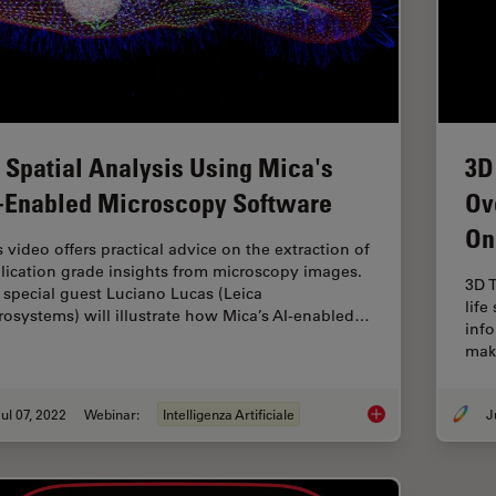
 Spatial Analysis Using Mica's
3D
-Enabled Microscopy Software
Ov
On
s video offers practical advice on the extraction of
lication grade insights from microscopy images.
3D T
 special guest Luciano Lucas (Leica
life
rosystems) will illustrate how Mica’s AI-enabled…
info
mak
ul 07, 2022
Webinar:
Intelligenza Artificiale
3D Spatial Analysis