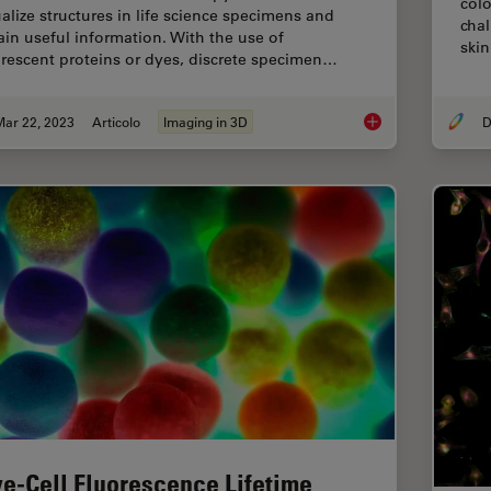
colo
ualize structures in life science specimens and
cha
ain useful information. With the use of
ski
orescent proteins or dyes, discrete specimen…
Mar 22, 2023
Articolo
Imaging in 3D
D
Going Beyond Decon
ve-Cell Fluorescence Lifetime