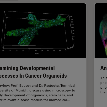
amining Developmental
An
ocesses In Cancer Organoids
This
pho
erview: Prof. Bausch and Dr. Pastucha, Technical
pho
versity of Munich, discuss using microscopy to
the
dy development of organoids, stem cells, and
er relevant disease models for biomedical…