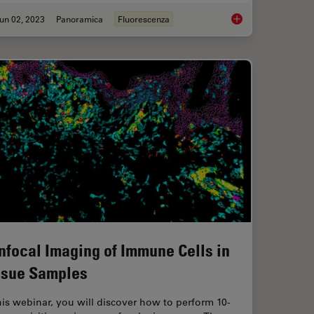
un 02, 2023
Panoramica
Fluorescenza
ental Processes In Cancer Organoids
An Introduction to F
nfocal Imaging of Immune Cells in
ssue Samples
his webinar, you will discover how to perform 10-