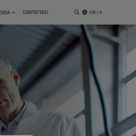
CONTATTACI
ENDA
US
|
it
Inserire il termine di ricerc