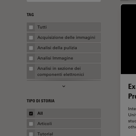
TAG
Tutti
Acquisizione delle immagini
Analisi della pulizia
Analisi Immagine
Analisi in sezione dei
componenti elettronici
Ex
Analisi multiplex spaziale
Pr
Anatomia patologica
TIPO DI STORIA
Apertura Numerica
Int
All
Uni
AR Surgery
stu
Articoli
Assemblaggio
oth
Tutorial