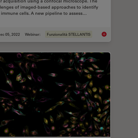
r acquisition using a confocal microscope. The
llenges of imaged-based approaches to identify
n immune cells. A new pipeline to assess…
ec 05, 2022
Webinar:
Funzionalità STELLANTIS
volution
Confocal Imaging of