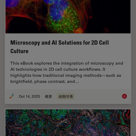
Microscopy and AI Solutions for 2D Cell
Culture
This eBook explores the integration of microscopy and
AI technologies in 2D cell culture workflows. It
highlights how traditional imaging methods—such as
brightfield, phase contrast, and…
Oct 14, 2025
概要
細胞培養
Microsco