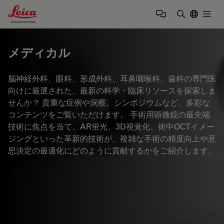
Leica Microsystems Logo
Togg
検索用語を
メディカル
脳神経外科、眼科、形成外科、耳鼻咽喉科、歯科の専門医
向けに厳選された、最新の科学・臨床リソースを探索しま
せんか？ 貴重な症例や洞察、シンポジウムなど、多彩な
コンテンツをご覧いただけます。 手術用顕微鏡の最先端
技術に焦点を当て、AR蛍光、3D視覚化、術中OCTイメー
ジングといった革新的技術が、複雑な手術の精度向上や意
思決定の最適化にどのように貢献するかをご紹介します。