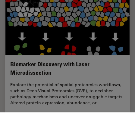
Biomarker Discovery with Laser
Microdissection
Explore the potential of spatial proteomics workflows,
such as Deep Visual Proteomics (DVP), to decipher
pathology mechanisms and uncover druggable targets.
Altered protein expression, abundance, or…
Sep 25, 2025
概要
レーザーマイクロダイセクション（LMD）
Biomark