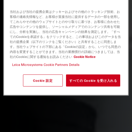
当社および当社の提携企業はクッキーおよびその他のトラッキング技術、お
客様の連絡先情報など、お客様が直接当社に提供するデータの一部を使用し
てこれらやその他のウェブサイトとのやり取りに基づき、お客様に合わせた
広告やコンテンツを提供し、ソーシャルメディアでのコンテンツ共有を可能
にし、分析を実施し、当社の広告キャンペーンの効果を測定します。「すべ
てのCookieを承認する」をクリックすると、この事項およびこのデータを当
社の提携企業（以下のリンクをご覧ください）と共有することに同意しま
す。当社ウェブサイトの下部にある「Cookieの設定」から、いつでも同意の
内容を変更することができます。当社の業務慣行の詳細につきましては、当
社のCookieに関する通知をお読みください
Cookie Notice
Leica Microsystems Cookie Partners Details
Cookie 設定
すべての Cookie を受け入れる