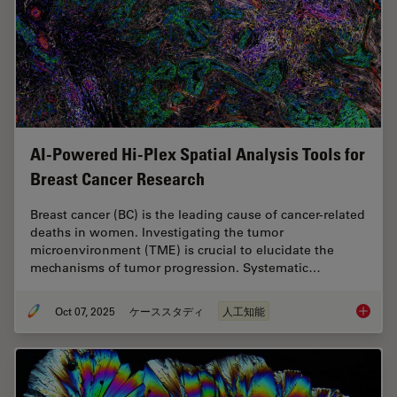
AI-Powered Hi-Plex Spatial Analysis Tools for
Breast Cancer Research
Breast cancer (BC) is the leading cause of cancer-related
deaths in women. Investigating the tumor
microenvironment (TME) is crucial to elucidate the
mechanisms of tumor progression. Systematic…
Oct 07, 2025
ケーススタディ
人工知能
AI-Powe