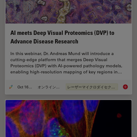
AI meets Deep Visual Proteomics (DVP) to
Advance Disease Research
In this webinar, Dr. Andreas Mund will introduce a
cutting-edge platform that merges Deep Visual
Proteomics (DVP) with AI-powered pathology models,
enabling high-resolution mapping of key regions in…
Oct 16, 2025
オンラインセミナー
レーザーマイクロダイセクション（LMD）
AI meet