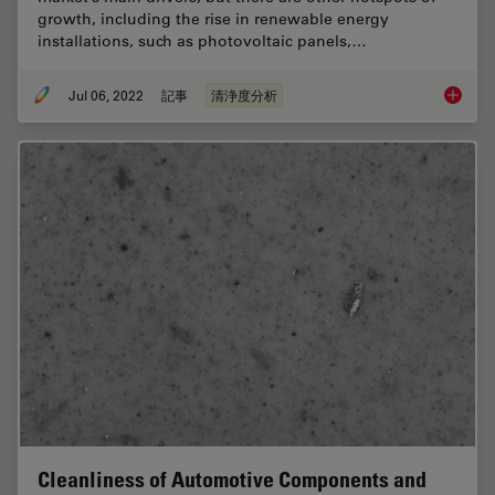
growth, including the rise in renewable energy
installations, such as photovoltaic panels,…
Jul 06, 2022
記事
清浄度分析
Quality
Cleanliness of Automotive Components and