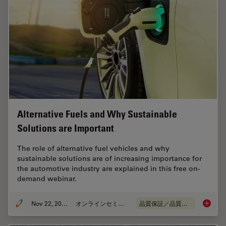
Alternative Fuels and Why Sustainable
Solutions are Important
The role of alternative fuel vehicles and why
sustainable solutions are of increasing importance for
the automotive industry are explained in this free on-
demand webinar.
Nov 22, 2022
オンラインセミナー
品質保証／品質管理
Alterna