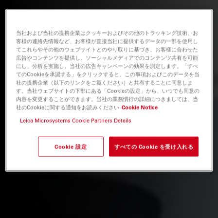
当社および当社の提携企業はクッキーおよびその他のトラッキング技術、お
客様の連絡先情報など、お客様が直接当社に提供するデータの一部を使用し
てこれらやその他のウェブサイトとのやり取りに基づき、お客様に合わせた
広告やコンテンツを提供し、ソーシャルメディアでのコンテンツ共有を可能
にし、分析を実施し、当社の広告キャンペーンの効果を測定します。「すべ
てのCookieを承認する」をクリックすると、この事項およびこのデータを当
社の提携企業（以下のリンクをご覧ください）と共有することに同意しま
す。当社ウェブサイトの下部にある「Cookieの設定」から、いつでも同意の
内容を変更することができます。当社の業務慣行の詳細につきましては、当
社のCookieに関する通知をお読みください
Cookie Notice
Leica Microsystems Cookie Partners Details
Cookie 設定
すべての Cookie を受け入れる