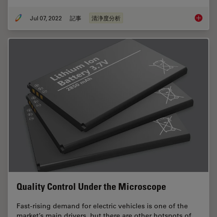
Jul 07, 2022
記事
清浄度分析
Efficien
Quality Control Under the Microscope
Fast-rising demand for electric vehicles is one of the
market’s main drivers, but there are other hotspots of