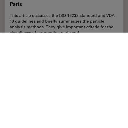
Parts
This article discusses the ISO 16232 standard and VDA
19 guidelines and briefly summarizes the particle
analysis methods. They give important criteria for the
cleanliness of automotive parts and…
Jun 02, 2022
記事
清浄度分析
Cleanli