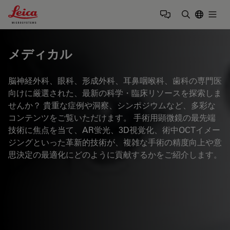
Leica Microsystems Logo
Togg
検索用語を
メディカル
脳神経外科、眼科、形成外科、耳鼻咽喉科、歯科の専門医
向けに厳選された、最新の科学・臨床リソースを探索しま
せんか？ 貴重な症例や洞察、シンポジウムなど、多彩な
コンテンツをご覧いただけます。 手術用顕微鏡の最先端
技術に焦点を当て、AR蛍光、3D視覚化、術中OCTイメー
ジングといった革新的技術が、複雑な手術の精度向上や意
思決定の最適化にどのように貢献するかをご紹介します。