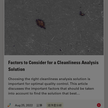
Factors to Consider for a Cleanliness Analysis
Solution
Choosing the right cleanliness analysis solution is
important for optimal quality control. This article
discusses the important factors that should be taken
into account to find the solution that best…
Aug 25, 2022
記事
清浄度分析
Factors 