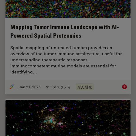
Mapping Tumor Immune Landscape with AI-
Powered Spatial Proteomics
Spatial mapping of untreated tumors provides an
overview of the tumor immune architecture, useful for
understanding therapeutic responses.
Immunocompetent murine models are essential for
identifying…
Jan 21, 2025
ケーススタディ
がん研究
Mapping