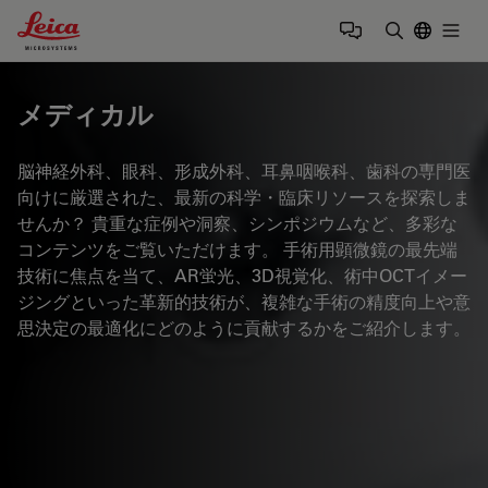
Leica Microsystems Logo
Togg
検索用語を
メディカル
脳神経外科、眼科、形成外科、耳鼻咽喉科、歯科の専門医
向けに厳選された、最新の科学・臨床リソースを探索しま
せんか？ 貴重な症例や洞察、シンポジウムなど、多彩な
コンテンツをご覧いただけます。 手術用顕微鏡の最先端
技術に焦点を当て、AR蛍光、3D視覚化、術中OCTイメー
ジングといった革新的技術が、複雑な手術の精度向上や意
思決定の最適化にどのように貢献するかをご紹介します。