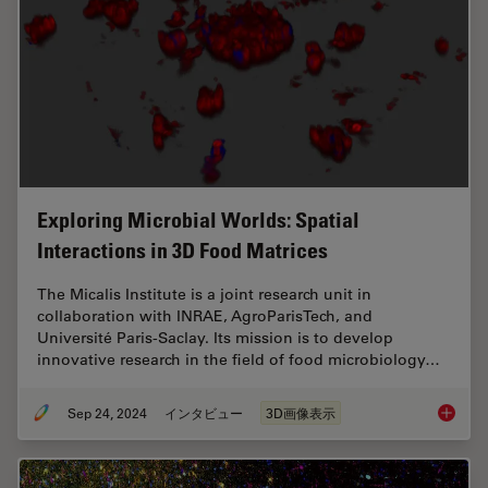
Exploring Microbial Worlds: Spatial
Interactions in 3D Food Matrices
The Micalis Institute is a joint research unit in
collaboration with INRAE, AgroParisTech, and
Université Paris-Saclay. Its mission is to develop
innovative research in the field of food microbiology…
Sep 24, 2024
インタビュー
3D画像表示
Explorin