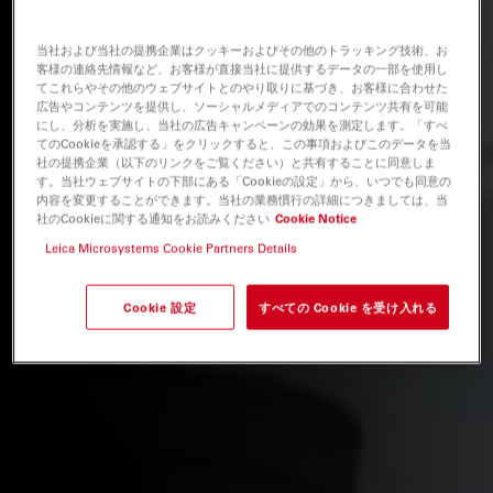
当社および当社の提携企業はクッキーおよびその他のトラッキング技術、お
客様の連絡先情報など、お客様が直接当社に提供するデータの一部を使用し
てこれらやその他のウェブサイトとのやり取りに基づき、お客様に合わせた
広告やコンテンツを提供し、ソーシャルメディアでのコンテンツ共有を可能
にし、分析を実施し、当社の広告キャンペーンの効果を測定します。「すべ
てのCookieを承認する」をクリックすると、この事項およびこのデータを当
社の提携企業（以下のリンクをご覧ください）と共有することに同意しま
す。当社ウェブサイトの下部にある「Cookieの設定」から、いつでも同意の
内容を変更することができます。当社の業務慣行の詳細につきましては、当
社のCookieに関する通知をお読みください
Cookie Notice
Leica Microsystems Cookie Partners Details
Cookie 設定
すべての Cookie を受け入れる