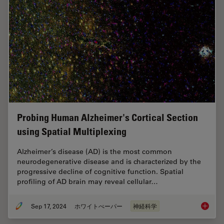
Probing Human Alzheimer's Cortical Section
using Spatial Multiplexing
Alzheimer’s disease (AD) is the most common
neurodegenerative disease and is characterized by the
progressive decline of cognitive function. Spatial
profiling of AD brain may reveal cellular…
Sep 17, 2024
ホワイトぺーパー
神経科学
Probing