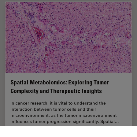
Spatial Metabolomics: Exploring Tumor
Complexity and Therapeutic Insights
In cancer research, it is vital to understand the
interaction between tumor cells and their
microenvironment, as the tumor microenvironment
influences tumor progression significantly. Spatial…
Sep 03, 2024
ホワイトぺーパー
がん研究
Spatial