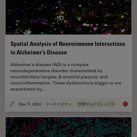
Spatial Analysis of Neuroimmune Interactions
in Alzheimer’s Disease
Alzheimer’s disease (AD) is a complex
neurodegenerative disorder characterized by
neurofibrillary tangles, β-amyloid plaques, and
neuroinflammation. These dysfunctions trigger or are
exacerbated by…
Nov 11, 2024
ケーススタディ
空間マルチプレックス
Spatial