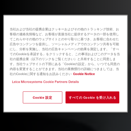
当社および当社の提携企業はクッキーおよびその他のトラッキング技術、お
客様の連絡先情報など、お客様が直接当社に提供するデータの一部を使用し
てこれらやその他のウェブサイトとのやり取りに基づき、お客様に合わせた
広告やコンテンツを提供し、ソーシャルメディアでのコンテンツ共有を可能
にし、分析を実施し、当社の広告キャンペーンの効果を測定します。「すべ
てのCookieを承認する」をクリックすると、この事項およびこのデータを当
社の提携企業（以下のリンクをご覧ください）と共有することに同意しま
す。当社ウェブサイトの下部にある「Cookieの設定」から、いつでも同意の
内容を変更することができます。当社の業務慣行の詳細につきましては、当
社のCookieに関する通知をお読みください
Cookie Notice
Leica Microsystems Cookie Partners Details
Cookie 設定
すべての Cookie を受け入れる