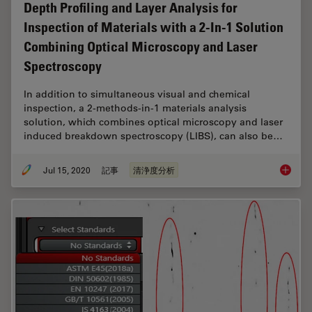
Depth Profiling and Layer Analysis for
Inspection of Materials with a 2-In-1 Solution
Combining Optical Microscopy and Laser
Spectroscopy
In addition to simultaneous visual and chemical
inspection, a 2-methods-in-1 materials analysis
solution, which combines optical microscopy and laser
induced breakdown spectroscopy (LIBS), can also be…
Jul 15, 2020
記事
清浄度分析
Depth P