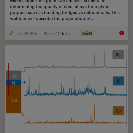
Microscopic steel grain size analysis is useful in
determining the quality of steel alloys for a given
purpose such as building bridges vs railroad rails. This
webinar will describe the preparation of…
Jul 24, 2020
オンラインセミナー
結晶粒
Inverte