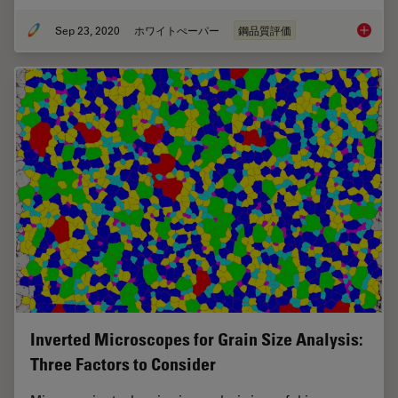
Sep 23, 2020
ホワイトぺーパー
鋼品質評価
Challen
Inverted Microscopes for Grain Size Analysis:
Three Factors to Consider