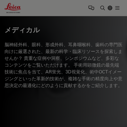
Leica Microsystems Logo
Togg
検索用語を
メディカル
脳神経外科、眼科、形成外科、耳鼻咽喉科、歯科の専門医
向けに厳選された、最新の科学・臨床リソースを探索しま
せんか？ 貴重な症例や洞察、シンポジウムなど、多彩な
コンテンツをご覧いただけます。 手術用顕微鏡の最先端
技術に焦点を当て、AR蛍光、3D視覚化、術中OCTイメー
ジングといった革新的技術が、複雑な手術の精度向上や意
思決定の最適化にどのように貢献するかをご紹介します。