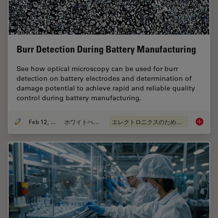
Burr Detection During Battery Manufacturing
See how optical microscopy can be used for burr
detection on battery electrodes and determination of
damage potential to achieve rapid and reliable quality
control during battery manufacturing.
Feb 12, 2026
ホワイトぺーパー
エレクトロニクスのための断面解析
Burr De