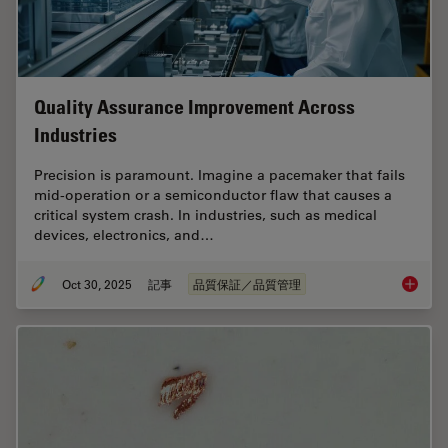
Quality Assurance Improvement Across
Industries
Precision is paramount. Imagine a pacemaker that fails
mid-operation or a semiconductor flaw that causes a
critical system crash. In industries, such as medical
devices, electronics, and…
Oct 30, 2025
記事
品質保証／品質管理
Quality