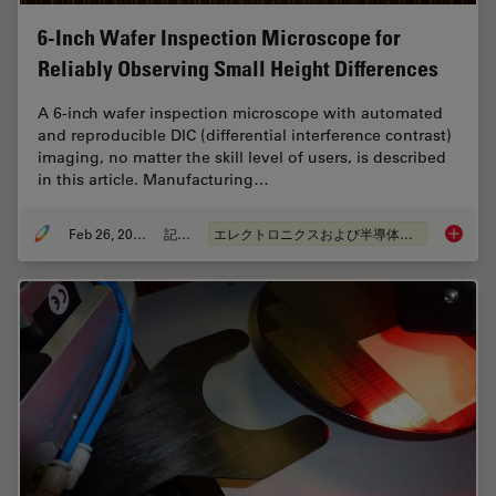
6-Inch Wafer Inspection Microscope for
Reliably Observing Small Height Differences
A 6-inch wafer inspection microscope with automated
and reproducible DIC (differential interference contrast)
imaging, no matter the skill level of users, is described
in this article. Manufacturing…
Feb 26, 2026
記事
エレクトロニクスおよび半導体産業
6-Inch 