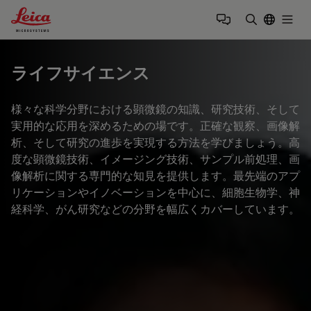
Leica Microsystems Logo
Togg
検索用語を
ライフサイエンス
様々な科学分野における顕微鏡の知識、研究技術、そして
実用的な応用を深めるための場です。正確な観察、画像解
析、そして研究の進歩を実現する方法を学びましょう。高
度な顕微鏡技術、イメージング技術、サンプル前処理、画
像解析に関する専門的な知見を提供します。最先端のアプ
リケーションやイノベーションを中心に、細胞生物学、神
経科学、がん研究などの分野を幅広くカバーしています。