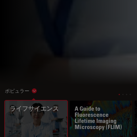
ポピュラー
Show subnavigation
ライフサイエンス
A Guide to
Fluorescence
Lifetime Imaging
Microscopy (FLIM)