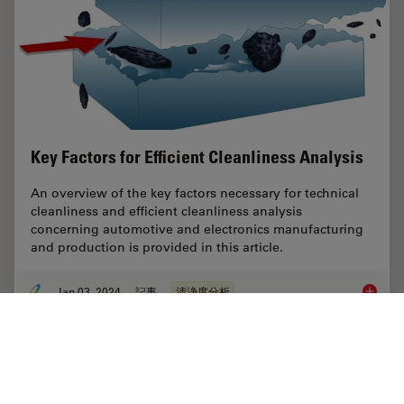
Key Factors for Efficient Cleanliness Analysis
An overview of the key factors necessary for technical
cleanliness and efficient cleanliness analysis
concerning automotive and electronics manufacturing
and production is provided in this article.
Jan 03, 2024
記事
清浄度分析
Key Fact