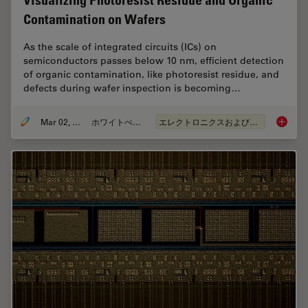
Visualizing Photoresist Residue and Organic
Contamination on Wafers
As the scale of integrated circuits (ICs) on
semiconductors passes below 10 nm, efficient detection
of organic contamination, like photoresist residue, and
defects during wafer inspection is becoming…
Mar 02, 2026
ホワイトぺーパー
エレクトロニクスおよび半導体産業
Visuali