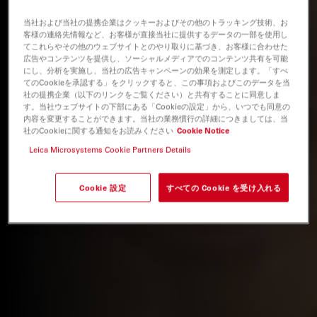
当社および当社の提携企業はクッキーおよびその他のトラッキング技術、お
客様の連絡先情報など、お客様が直接当社に提供するデータの一部を使用し
てこれらやその他のウェブサイトとのやり取りに基づき、お客様に合わせた
広告やコンテンツを提供し、ソーシャルメディアでのコンテンツ共有を可能
にし、分析を実施し、当社の広告キャンペーンの効果を測定します。「すべ
てのCookieを承認する」をクリックすると、この事項およびこのデータを当
社の提携企業（以下のリンクをご覧ください）と共有することに同意しま
す。当社ウェブサイトの下部にある「Cookieの設定」から、いつでも同意の
内容を変更することができます。当社の業務慣行の詳細につきましては、当
社のCookieに関する通知をお読みください
Cookie Notice
Leica Microsystems Cookie Partners Details
Cookie 設定
すべての Cookie を受け入れる