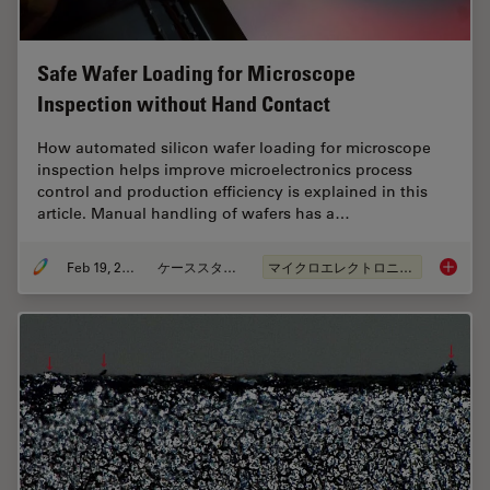
Safe Wafer Loading for Microscope
Inspection without Hand Contact
How automated silicon wafer loading for microscope
inspection helps improve microelectronics process
control and production efficiency is explained in this
article. Manual handling of wafers has a…
Feb 19, 2026
ケーススタディ
マイクロエレクトロニクス
Safe Wa