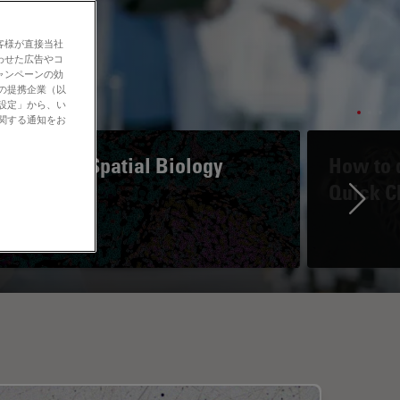
客様が直接当社
わせた広告やコ
ャンペーンの効
社の提携企業（以
の設定」から、い
に関する通知をお
A Guide to Spatial Biology
How to d
Quick C
Ne