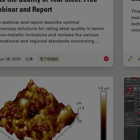
binar and Report
This
meta
s webinar and report describe optimal
tech
roscopy solutions for rating steel quality in terms
micr
non-metallic inclusions and reviews the various
ernational and regional standards concerning…
pr 28, 2020
記事
電子顕微鏡
J
Rate the Quality of 