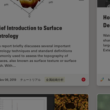
Ho
De
ief Introduction to Surface
trology
Watc
sha
larg
s report briefly discusses several important
Ext
rology techniques and standard definitions
monly used to assess the topography of
faces, also known as surface texture or surface
ish. With…
ov 06, 2019
チュートリアル
金属組織分析
M
Brief Introduction t