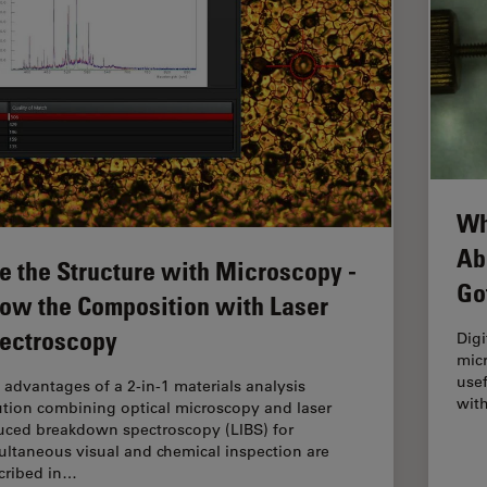
Wh
Ab
e the Structure with Microscopy -
Go
ow the Composition with Laser
ectroscopy
Digi
micr
use
 advantages of a 2-in-1 materials analysis
wit
ution combining optical microscopy and laser
uced breakdown spectroscopy (LIBS) for
ultaneous visual and chemical inspection are
cribed in…