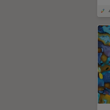
ラベルフリー
J
レーザーマイクロダイセクショ
ン（LMD）
レーザー誘起ブレークダウン分
光法(LIBS)
ワイドフィールド顕微鏡
人工知能
位相差顕微鏡
偏光
光コヒーレンス トモグラフィ
（OCT）
光学系
光学顕微鏡
免疫蛍光