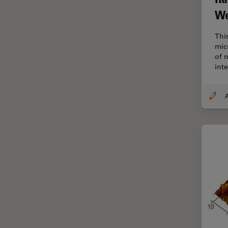
TIRF
We
Upright Microscopy
Thi
アプリケーションノート
mic
of 
イオンビームミリング
int
インダストリー
インペリアル・カレッジ・ロン
A
ドンイメージングハブ
ウイルス学
ウルトラミクロトーム
エルゴノミクス
エレクトロニクスおよび半導体
産業
エレクトロニクスのための断面
解析