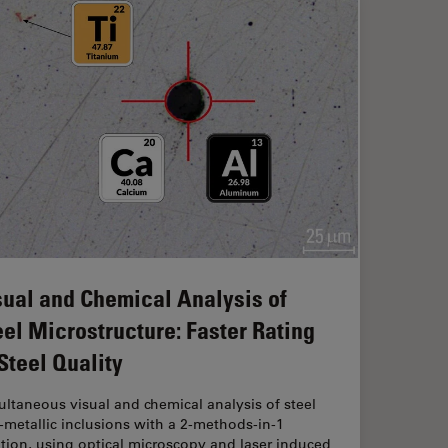
sual and Chemical Analysis of
eel Microstructure: Faster Rating
 Steel Quality
ltaneous visual and chemical analysis of steel
metallic inclusions with a 2-methods-in-1
tion, using optical microscopy and laser induced