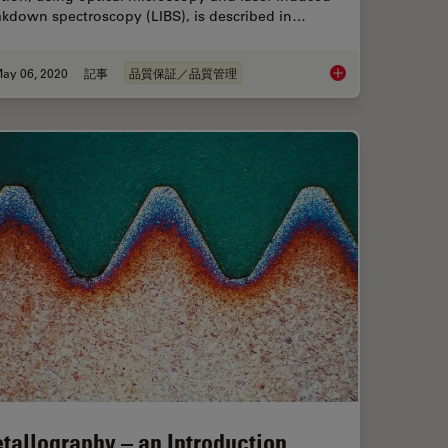
akdown spectroscopy (LIBS), is described in…
ay 06, 2020
記事
品質保証／品質管理
o Standards for Rating Non-Metallic Inclusions in Steel
Visual and Chemical A
tallography – an Introduction