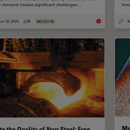
r demand creates significant challenges…
bre
un 19, 2020
記事
鋼品質評価
M
Top Issues Related t
Me
te the Quality of Your Steel: Free