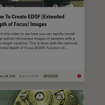
w To Create EDOF (Extended
pth of Focus) Images
h this video to see how you can rapidly record
rp optical microscope images of samples with a
e height variation. This is done with the optional
ended Depth of Focus (EDOF) function of…
ay 08, 2019
チュートリアル
被写界深度
o Surface Metrology
How To Create EDOF 