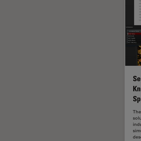
デジタルマイクロスコープ
バイオファーマ
バッテリー製造
プリント基板（PCB）
ボストン・イノベーション・ハ
ブ
マイクロエレクトロニクス
マイクロサージェリー
Se
マイクロハブ・イメージング
Kn
メディカル
Sp
モデル生物
The
ライトシート顕微鏡
sol
ind
ライフサイエンス
sim
ライブセルイメージング
des