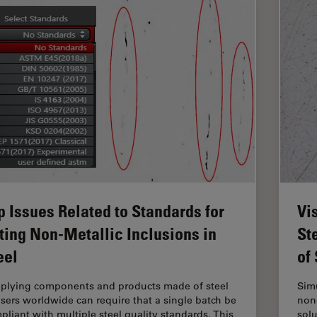
p Issues Related to Standards for
Vi
ting Non-Metallic Inclusions in
St
eel
of
plying components and products made of steel
Simu
users worldwide can require that a single batch be
non-
pliant with multiple steel quality standards. This
solu