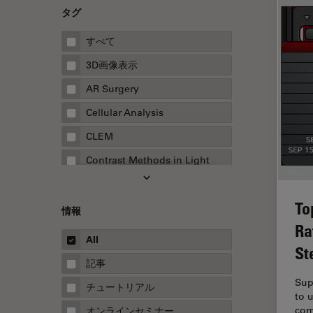
タグ
すべて
3D画像表示
AR Surgery
Cellular Analysis
CLEM
Contrast Methods in Light
Microscopy
Drosophila Research
To
情報
EMBLイメージングセンター
Ra
All
FLIM（蛍光寿命イメージング顕
St
微鏡法）
記事
Sup
FluoSync
チュートリアル
to 
FRAP
com
オンラインセミナー