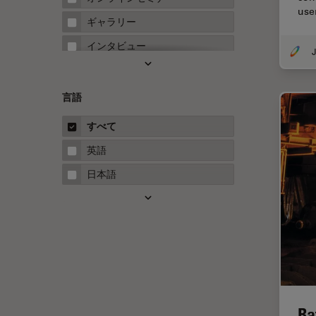
use
FRET
ギャラリー
Fテクニック
インタビュー
J
HyD
ホワイトぺーパー
Inverted Microscopy
ケーススタディ
言語
Neuro-Oncology
概要
すべて
Neurovascular Surgery
ガイド
英語
Red Reflex
日本語
SEM
Service
STED
STELLARISの機能
TEM
Thunderイメージング
Ra