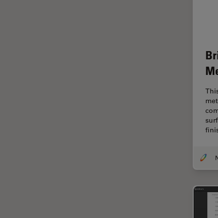
オックスフォード・センター・
オブ・エクセレンス
オルガノイド＋3D細胞培養
カメラ
Br
がん研究
Me
クライオSEM
Thi
クライオ電子顕微鏡
met
com
クリーニング
sur
コーティング
fin
コヒーレントラマン散乱(CRS)
N
サンフランシスコ・イノベーシ
ョン・ハブ
サンプル調製
ゼブラフィッシュの研究