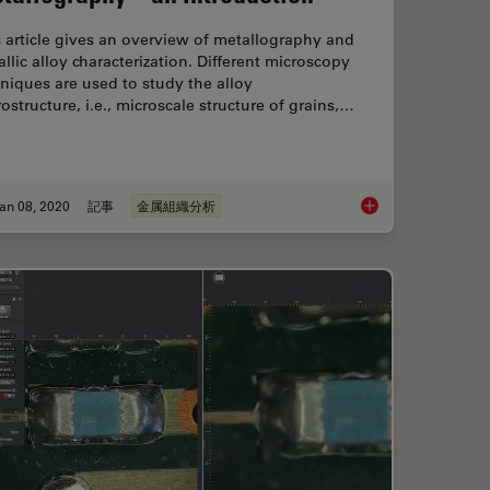
 article gives an overview of metallography and
llic alloy characterization. Different microscopy
niques are used to study the alloy
ostructure, i.e., microscale structure of grains,…
an 08, 2020
記事
金属組織分析
Your Steel: Free Webinar and Report
Metallography – an I