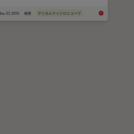
ay 27, 2015
概要
デジタルマイクロスコープ
ith Microscopy - Know the Composition with Laser Spectroscopy
What You Always Wan