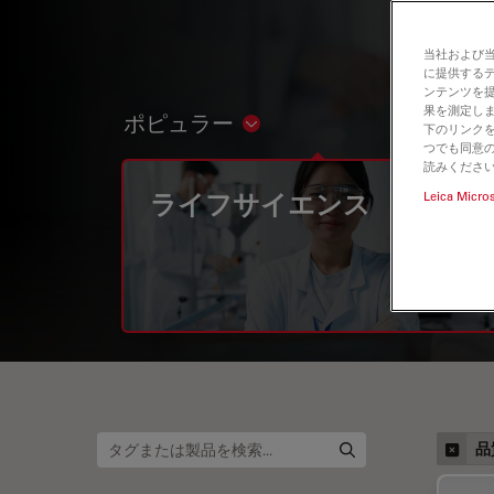
当社および
に提供する
ンテンツを
果を測定しま
ポピュラー
Show subnavigation
下のリンクを
つでも同意の
読みくださ
ライフサイエンス
Leica Micro
品