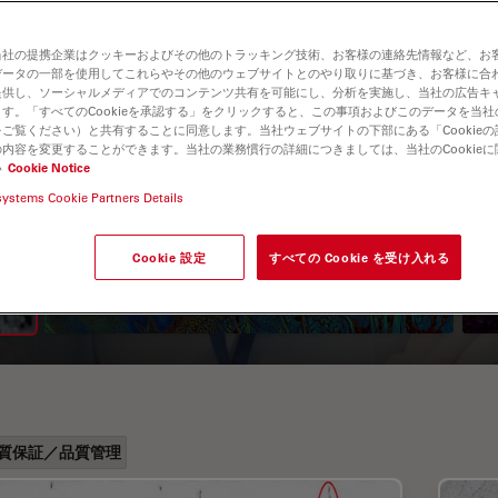
当社の提携企業はクッキーおよびその他のトラッキング技術、お客様の連絡先情報など、お
データの一部を使用してこれらやその他のウェブサイトとのやり取りに基づき、お客様に合
提供し、ソーシャルメディアでのコンテンツ共有を可能にし、分析を実施し、当社の広告キ
す。「すべてのCookieを承認する」をクリックすると、この事項およびこのデータを当
ご覧ください）と共有することに同意します。当社ウェブサイトの下部にある「Cookie
内容を変更することができます。当社の業務慣行の詳細につきましては、当社のCookie
い
Cookie Notice
A Guide to Fluorescence
systems Cookie Partners Details
Lifetime Imaging Microscopy
Cookie 設定
すべての Cookie を受け入れる
(FLIM)
質保証／品質管理