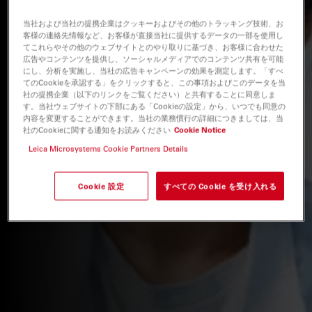
当社および当社の提携企業はクッキーおよびその他のトラッキング技術、お
客様の連絡先情報など、お客様が直接当社に提供するデータの一部を使用し
てこれらやその他のウェブサイトとのやり取りに基づき、お客様に合わせた
広告やコンテンツを提供し、ソーシャルメディアでのコンテンツ共有を可能
にし、分析を実施し、当社の広告キャンペーンの効果を測定します。「すべ
てのCookieを承認する」をクリックすると、この事項およびこのデータを当
社の提携企業（以下のリンクをご覧ください）と共有することに同意しま
す。当社ウェブサイトの下部にある「Cookieの設定」から、いつでも同意の
内容を変更することができます。当社の業務慣行の詳細につきましては、当
社のCookieに関する通知をお読みください
Cookie Notice
Leica Microsystems Cookie Partners Details
Cookie 設定
すべての Cookie を受け入れる