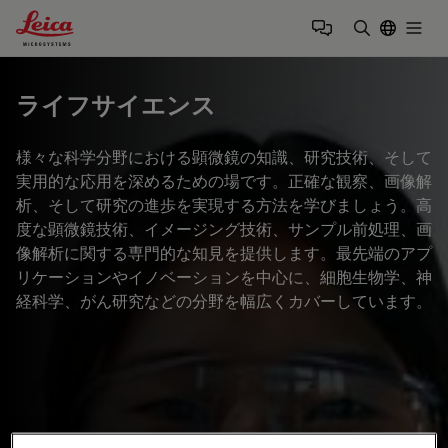
Leica Microsystems Logo
Togg
検索用語を
ライフサイエンス
様々な科学分野における顕微鏡の知識、研究技術、そして
実用的な応用を深めるための場です。正確な観察、画像解
析、そして研究の進歩を実現する方法を学びましょう。高
度な顕微鏡技術、イメージング技術、サンプル前処理、画
像解析に関する専門的な知見を提供します。最先端のアプ
リケーションやイノベーションを中心に、細胞生物学、神
経科学、がん研究などの分野を幅広くカバーしています。