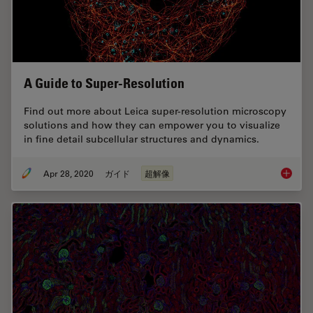
A Guide to Super-Resolution
Find out more about Leica super-resolution microscopy
solutions and how they can empower you to visualize
in fine detail subcellular structures and dynamics.
Apr 28, 2020
ガイド
超解像
A Guide