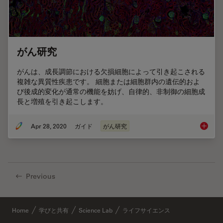
がん研究
がんは、成長調節における欠損細胞によって引き起こされる
複雑な異質性疾患です。 細胞または細胞群内の遺伝的およ
び後成的変化が通常の機能を妨げ、自律的、非制御の細胞成
長と増殖を引き起こします。
Apr 28, 2020
ガイド
がん研究
がん研
Previous
Home
学びと共有
Science Lab
ライフサイエンス