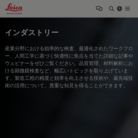
Leica Microsystems Logo
Togg
検索用語を
インダストリー
産業分野における効率的な検査、最適化されたワークフロ
ー、人間工学に基づく快適性に焦点を当てた詳細な記事や
ウェビナーをぜひご覧ください。品質管理、材料解析にお
ける顕微鏡検査など、幅広いトピックを取り上げていま
す。製造工程の精度と効率を向上させる技術や、最先端技
術の活用について、貴重な知見を得ることができます。