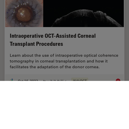
Intraoperative OCT-Assisted Corneal
Transplant Procedures
Learn about the use of intraoperative optical coherence
tomography in corneal transplantation and how it
facilitates the adaptation of the donor cornea.
Oct 16, 2023
ケーススタディ
術中OCT
Intraop