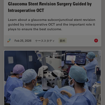
Glaucoma Stent Revision Surgery Guided by
Intraoperative OCT
Learn about a glaucoma subconjunctival stent revision
guided by intraoperative OCT and the important role it
plays to ensure the best outcome.
Feb 25, 2026
ケーススタディ
眼科
Glaucom