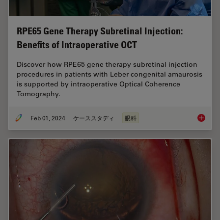
RPE65 Gene Therapy Subretinal Injection:
Benefits of Intraoperative OCT
Discover how RPE65 gene therapy subretinal injection
procedures in patients with Leber congenital amaurosis
is supported by intraoperative Optical Coherence
Tomography.
Feb 01, 2024
ケーススタディ
眼科
RPE65 G