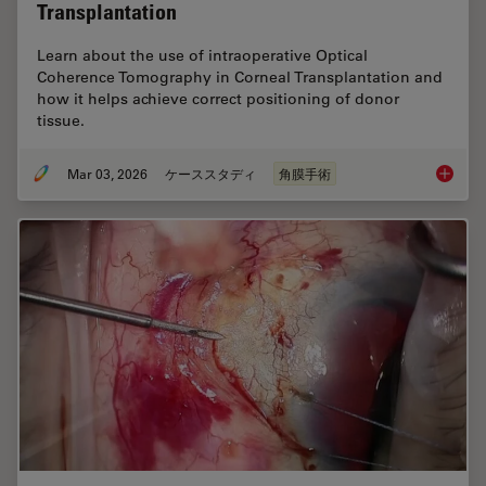
Transplantation
Learn about the use of intraoperative Optical
Coherence Tomography in Corneal Transplantation and
how it helps achieve correct positioning of donor
tissue.
Mar 03, 2026
ケーススタディ
角膜手術
Ophthal