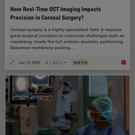
How Real-Time OCT Imaging Impacts
Precision in Corneal Surgery?
Corneal surgery is a highly specialized field. It requires
great surgical precision to overcome challenges such as
visualizing clearly the full anterior chamber, performing
Descemet membrane peeling…
Jan 13, 2025
インタビュー
角膜手術
How Rea