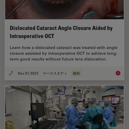
Dislocated Cataract Angle Closure Aided by
Intraoperative OCT
Learn how a dislocated cataract was treated with angle
closure assisted by intraoperative OCT to achieve long-
term good results without future lens dislocation.
Dec 07, 2023
ケーススタディ
眼科
Disloca