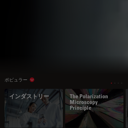
ポピュラー
Show subnavigation
インダストリー
The Polarization
Microscopy
Principle