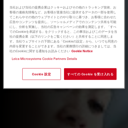
当社および当社の提携企業はクッキーおよびその他のトラッキング技術、お
客様の連絡先情報など、お客様が直接当社に提供するデータの一部を使用し
てこれらやその他のウェブサイトとのやり取りに基づき、お客様に合わせた
広告やコンテンツを提供し、ソーシャルメディアでのコンテンツ共有を可能
にし、分析を実施し、当社の広告キャンペーンの効果を測定します。「すべ
てのCookieを承認する」をクリックすると、この事項およびこのデータを当
社の提携企業（以下のリンクをご覧ください）と共有することに同意しま
す。当社ウェブサイトの下部にある「Cookieの設定」から、いつでも同意の
内容を変更することができます。当社の業務慣行の詳細につきましては、当
社のCookieに関する通知をお読みください
Cookie Notice
Leica Microsystems Cookie Partners Details
Cookie 設定
すべての Cookie を受け入れる