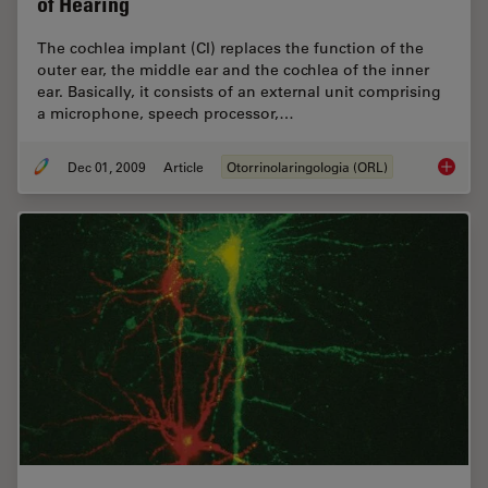
of Hearing
The cochlea implant (CI) replaces the function of the
outer ear, the middle ear and the ­cochlea of the inner
ear. Basically, it consists of an external unit comprising
a microphone, speech processor,…
Dec 01, 2009
Article
Otorrinolaringologia (ORL)
Cochlea