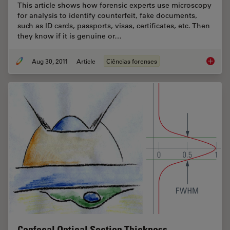
This article shows how forensic experts use microscopy
for analysis to identify counterfeit, fake documents,
such as ID cards, passports, visas, certificates, etc. Then
they know if it is genuine or…
Aug 30, 2011
Article
Ciências forenses
Is that
Confocal Optical Section Thickness