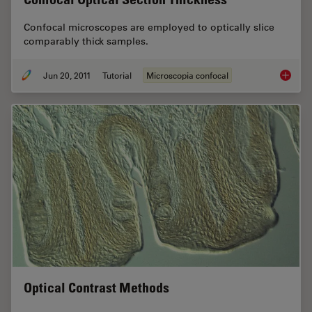
Confocal microscopes are employed to optically slice
comparably thick samples.
Jun 20, 2011
Tutorial
Microscopia confocal
Confoca
Optical Contrast Methods