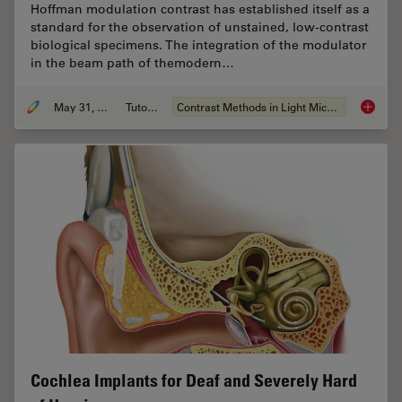
Hoffman modulation contrast has established itself as a
standard for the observation of unstained, low-contrast
biological specimens. The integration of the modulator
in the beam path of themodern…
May 31, 2011
Tutorial
Contrast Methods in Light Microscopy
Integra
Cochlea Implants for Deaf and Severely Hard