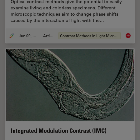
Optical contrast methods give the potential to easily
examine living and colorless specimens. Different
microscopic techniques aim to change phase shifts
caused by the interaction of light with the…
Jun 09, 2011
Article
Contrast Methods in Light Microscopy
Optical
Integrated Modulation Contrast (IMC)