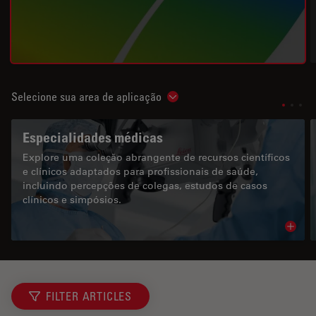
Selecione sua area de aplicação
Show subnavigation
Especialidades médicas
Explore uma coleção abrangente de recursos científicos
e clínicos adaptados para profissionais de saúde,
incluindo percepções de colegas, estudos de casos
clínicos e simpósios.
Read 
FILTER ARTICLES