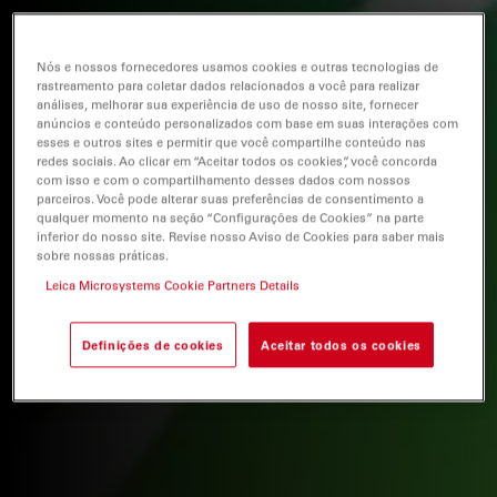
Nós e nossos fornecedores usamos cookies e outras tecnologias de
rastreamento para coletar dados relacionados a você para realizar
análises, melhorar sua experiência de uso de nosso site, fornecer
anúncios e conteúdo personalizados com base em suas interações com
esses e outros sites e permitir que você compartilhe conteúdo nas
redes sociais. Ao clicar em “Aceitar todos os cookies”, você concorda
com isso e com o compartilhamento desses dados com nossos
parceiros. Você pode alterar suas preferências de consentimento a
qualquer momento na seção “Configurações de Cookies” na parte
inferior do nosso site. Revise nosso Aviso de Cookies para saber mais
sobre nossas práticas.
Leica Microsystems Cookie Partners Details
Definições de cookies
Aceitar todos os cookies