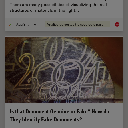
There are many possibilities of visualizing the real
structures of materials in the light…
Aug 30, 2011
Article
Análise de cortes transversais para componentes eletrônicos
Metallo
Is that Document Genuine or Fake? How do
They Identify Fake Documents?