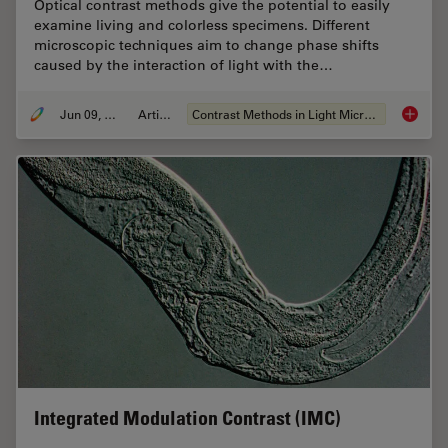
Optical contrast methods give the potential to easily
examine living and colorless specimens. Different
microscopic techniques aim to change phase shifts
caused by the interaction of light with the…
Jun 09, 2011
Article
Contrast Methods in Light Microscopy
Optical
Integrated Modulation Contrast (IMC)