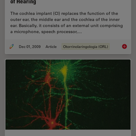
of Hearing
The cochlea implant (CI) replaces the function of the
outer ear, the middle ear and the ­cochlea of the inner
ear. Basically, it consists of an external unit comprising
a microphone, speech processor,…
Dec 01, 2009
Article
Otorrinolaringologia (ORL)
Cochlea