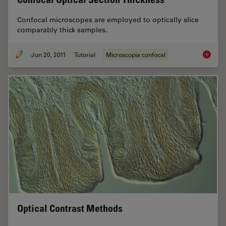
Confocal microscopes are employed to optically slice
comparably thick samples.
Jun 20, 2011
Tutorial
Microscopia confocal
Confoca
Optical Contrast Methods