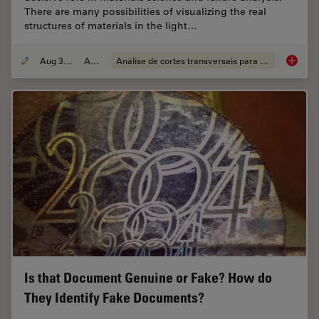
There are many possibilities of visualizing the real
structures of materials in the light…
Aug 30, 2011
Article
Análise de cortes transversais para componentes eletrônicos
Metallo
Is that Document Genuine or Fake? How do
They Identify Fake Documents?