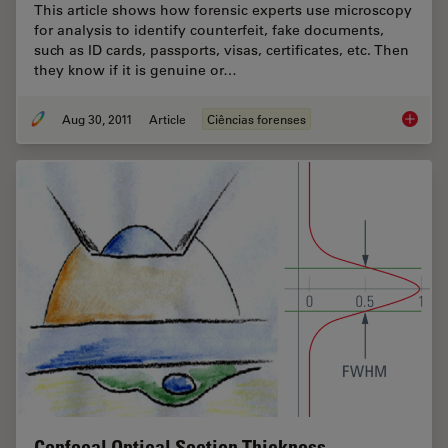
This article shows how forensic experts use microscopy
for analysis to identify counterfeit, fake documents,
such as ID cards, passports, visas, certificates, etc. Then
they know if it is genuine or…
Aug 30, 2011
Article
Ciências forenses
Is that
Confocal Optical Section Thickness