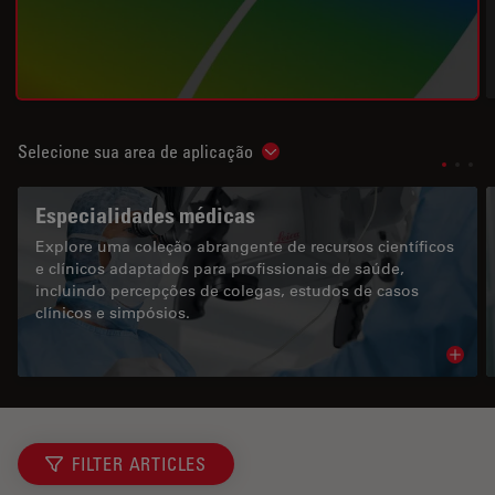
Selecione sua area de aplicação
Show subnavigation
Especialidades médicas
Explore uma coleção abrangente de recursos científicos
e clínicos adaptados para profissionais de saúde,
incluindo percepções de colegas, estudos de casos
clínicos e simpósios.
Read 
FILTER ARTICLES