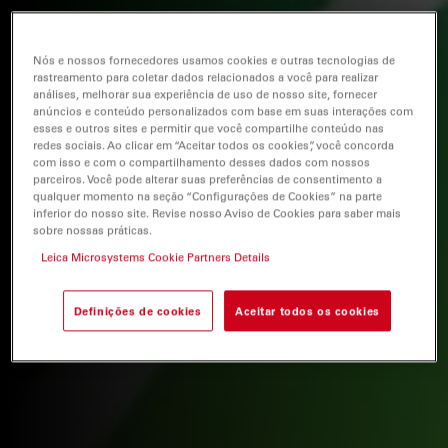
Nós e nossos fornecedores usamos cookies e outras tecnologias de
rastreamento para coletar dados relacionados a você para realizar
análises, melhorar sua experiência de uso de nosso site, fornecer
anúncios e conteúdo personalizados com base em suas interações com
esses e outros sites e permitir que você compartilhe conteúdo nas
redes sociais. Ao clicar em “Aceitar todos os cookies”, você concorda
com isso e com o compartilhamento desses dados com nossos
parceiros. Você pode alterar suas preferências de consentimento a
qualquer momento na seção “Configurações de Cookies” na parte
inferior do nosso site. Revise nosso Aviso de Cookies para saber mais
sobre nossas práticas.
Leica Microsystems Cookie Partners Details
Definições de cookies
Aceitar todos os cookies