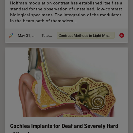
Hoffman modulation contrast has established itself as a
standard for the observation of unstained, low-contrast
biological specimens. The integration of the modulator
in the beam path of themodern…
May 31, 2011
Tutorial
Contrast Methods in Light Microscopy
Integra
Cochlea Implants for Deaf and Severely Hard