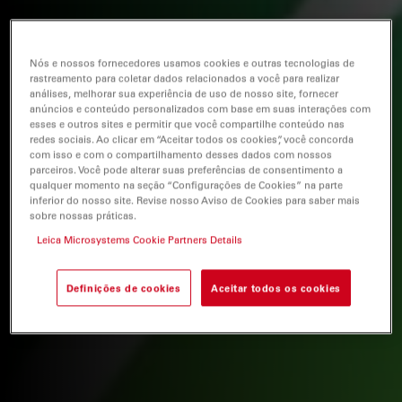
Nós e nossos fornecedores usamos cookies e outras tecnologias de
rastreamento para coletar dados relacionados a você para realizar
análises, melhorar sua experiência de uso de nosso site, fornecer
anúncios e conteúdo personalizados com base em suas interações com
esses e outros sites e permitir que você compartilhe conteúdo nas
redes sociais. Ao clicar em “Aceitar todos os cookies”, você concorda
com isso e com o compartilhamento desses dados com nossos
parceiros. Você pode alterar suas preferências de consentimento a
qualquer momento na seção “Configurações de Cookies” na parte
inferior do nosso site. Revise nosso Aviso de Cookies para saber mais
sobre nossas práticas.
Leica Microsystems Cookie Partners Details
Definições de cookies
Aceitar todos os cookies