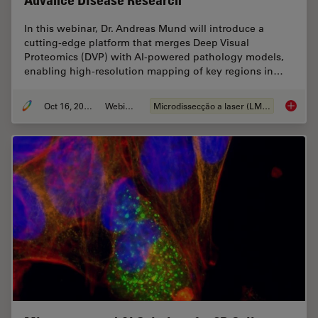
Advance Disease Research
In this webinar, Dr. Andreas Mund will introduce a
cutting-edge platform that merges Deep Visual
Proteomics (DVP) with AI-powered pathology models,
enabling high-resolution mapping of key regions in…
Oct 16, 2025
Webinar
Microdissecção a laser (LMD)
AI meet