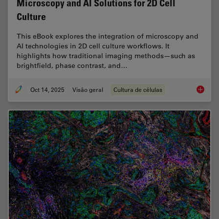
Microscopy and AI Solutions for 2D Cell
Culture
This eBook explores the integration of microscopy and
AI technologies in 2D cell culture workflows. It
highlights how traditional imaging methods—such as
brightfield, phase contrast, and…
Oct 14, 2025
Visão geral
Cultura de células
Microsco