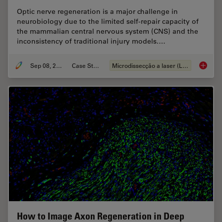
Optic nerve regeneration is a major challenge in
neurobiology due to the limited self-repair capacity of
the mammalian central nervous system (CNS) and the
inconsistency of traditional injury models.…
Sep 08, 2025
Case Study
Microdissecção a laser (LMD)
A Novel
How to Image Axon Regeneration in Deep