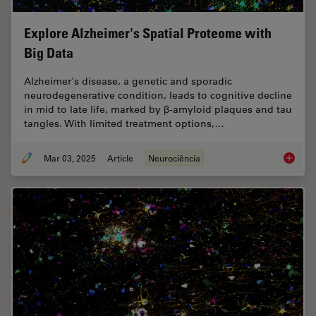
Explore Alzheimer's Spatial Proteome with
Big Data
Alzheimer's disease, a genetic and sporadic
neurodegenerative condition, leads to cognitive decline
in mid to late life, marked by β-amyloid plaques and tau
tangles. With limited treatment options,…
Mar 03, 2025
Article
Neurociência
Explore