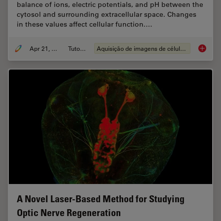
balance of ions, electric potentials, and pH between the
cytosol and surrounding extracellular space. Changes
in these values affect cellular function.…
Apr 21, 2026
Tutorial
Aquisição de imagens de células vivas
Ratiomet
A Novel Laser-Based Method for Studying
Optic Nerve Regeneration