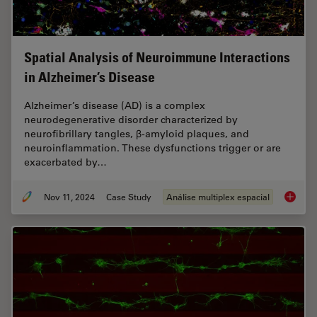
Spatial Analysis of Neuroimmune Interactions
in Alzheimer’s Disease
Alzheimer’s disease (AD) is a complex
neurodegenerative disorder characterized by
neurofibrillary tangles, β-amyloid plaques, and
neuroinflammation. These dysfunctions trigger or are
exacerbated by…
Nov 11, 2024
Case Study
Análise multiplex espacial
Spatial