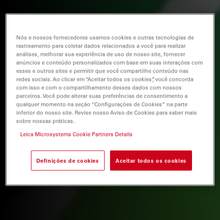
Nós e nossos fornecedores usamos cookies e outras tecnologias de
rastreamento para coletar dados relacionados a você para realizar
análises, melhorar sua experiência de uso de nosso site, fornecer
anúncios e conteúdo personalizados com base em suas interações com
esses e outros sites e permitir que você compartilhe conteúdo nas
redes sociais. Ao clicar em “Aceitar todos os cookies”, você concorda
com isso e com o compartilhamento desses dados com nossos
parceiros. Você pode alterar suas preferências de consentimento a
qualquer momento na seção “Configurações de Cookies” na parte
inferior do nosso site. Revise nosso Aviso de Cookies para saber mais
sobre nossas práticas.
Leica Microsystems Cookie Partners Details
Definições de cookies
Aceitar todos os cookies