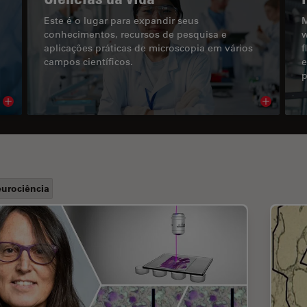
Este é o lugar para expandir seus
M
conhecimentos, recursos de pesquisa e
w
aplicações práticas de microscopia em vários
f
campos científicos.
e
p
Read article
Read arti
urociência