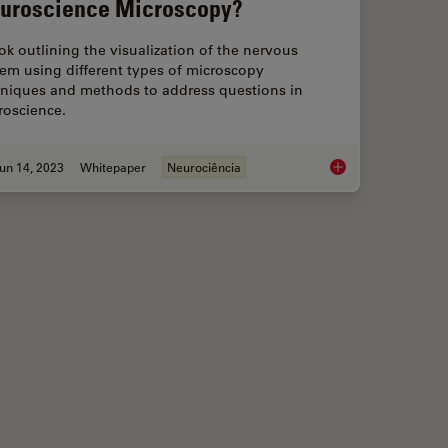
uroscience Microscopy?
k outlining the visualization of the nervous
em using different types of microscopy
hniques and methods to address questions in
roscience.
un 14, 2023
Whitepaper
Neurociência
in Complex and Dense Neuron Images Guided by AI
What are the Challe