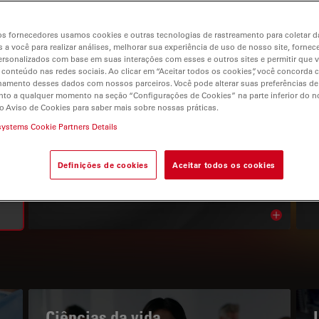
s fornecedores usamos cookies e outras tecnologias de rastreamento para coletar 
 a você para realizar análises, melhorar sua experiência de uso de nosso site, fornec
rsonalizados com base em suas interações com esses e outros sites e permitir que 
 conteúdo nas redes sociais. Ao clicar em “Aceitar todos os cookies”, você concorda
gation
hamento desses dados com nossos parceiros. Você pode alterar suas preferências de
to a qualquer momento na seção “Configurações de Cookies” na parte inferior do no
o Aviso de Cookies para saber mais sobre nossas práticas.
systems Cookie Partners Details
O PORTAL DE CONHECIMENTOS
Leia os nossos artigos mais
Definições de cookies
Aceitar todos os cookies
recentes
Read arti
bnavigation
Ciências da vida