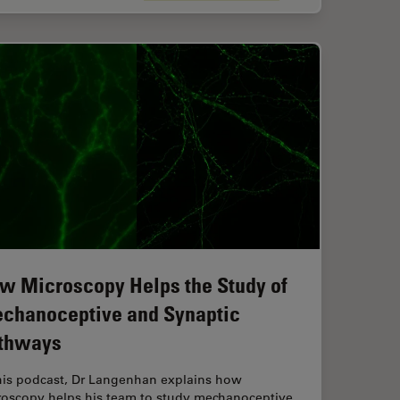
w Microscopy Helps the Study of
chanoceptive and Synaptic
thways
this podcast, Dr Langenhan explains how
roscopy helps his team to study mechanoceptive