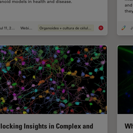
anoid models in health and disease.
and
the
Jul 11, 2023
Webinar
Organoides + cultura de células 3D
J
Imaging Organoid Mo
locking Insights in Complex and
Wh