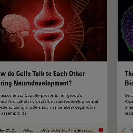
w do Cells Talk to Each Other
Th
ring Neurodevelopment?
Bi
fessor Silvia Capello presents her group’s
Unco
earch on cellular crosstalk in neurodevelopmental
Alzh
orders, using models such as cerebral organoids
ima
 assembloids.
lea
May 21, 2024
Webinar
Organoides + cultura de células 3D
How do Cells Talk t