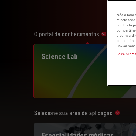
Nós e nosso
relacionados
conteúdo pe
compartilhe
O portal de conhecimentos
Show subnavi
o compartil
consentimen
Revise noss
Science Lab
Leica Micro
Selecione sua area de aplicação
Show su
Especialidades médicas