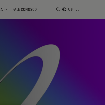
FALE CONOSCO
SA
US
|
pt
Insira o termo da pesquisa