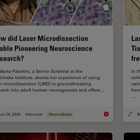
w did Laser Microdissection
La
able Pioneering Neuroscience
Ti
search?
fr
Marta Paterlini, a Senior Scientist at the
In t
olinska Institute, shares her experience of using
coll
er microdissection (LMD) in groundbreaking
usin
earch into adult human neurogenesis and offers…
from
…
un 24, 2024
Interview
Neurociência
How did Laser Micro