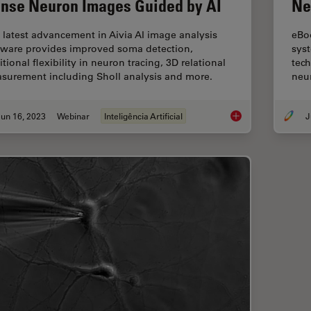
nse Neuron Images Guided by AI
Ne
 latest advancement in Aivia AI image analysis
eBoo
tware provides improved soma detection,
syst
tional flexibility in neuron tracing, 3D relational
tec
surement including Sholl analysis and more.
neu
un 16, 2023
Webinar
Inteligência Artificial
J
Unlocking Insights 