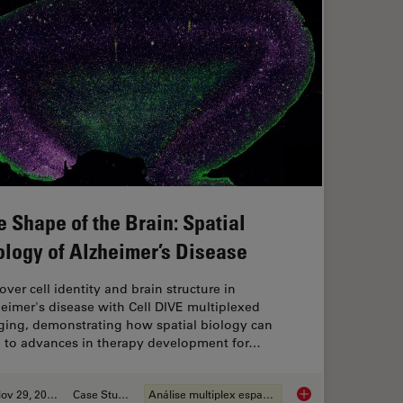
e Shape of the Brain: Spatial
ology of Alzheimer’s Disease
ver cell identity and brain structure in
eimer's disease with Cell DIVE multiplexed
ging, demonstrating how spatial biology can
d to advances in therapy development for…
Nov 29, 2023
Case Study
Análise multiplex espacial
o Each Other During Neurodevelopment?
The Shape of the Bra