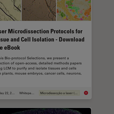
ser Microdissection Protocols for
ssue and Cell Isolation - Download
ee eBook
his Bio-protocol Selections, we present a
ection of open-access, detailed methods papers
g LCM to purify and isolate tissues and cells
 plants, mouse embryos, cancer cells, neurons,
May 22, 2024
Whitepaper
Microdissecção a laser (LMD)
dissection enable Pioneering Neuroscience Research?
Laser Microdissectio