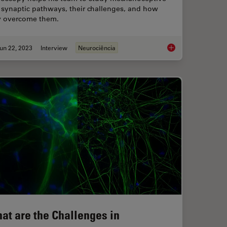
 synaptic pathways, their challenges, and how
y overcome them.
un 22, 2023
Interview
Neurociência
dels to Investigate Brain Health
How Microscopy Help
at are the Challenges in