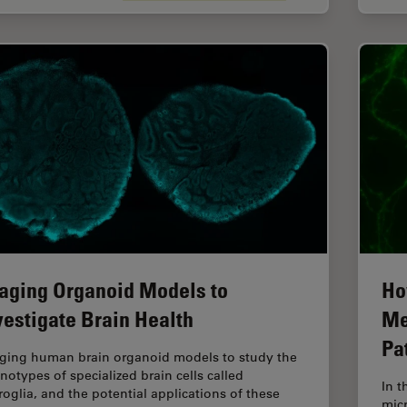
aging Organoid Models to
Ho
vestigate Brain Health
Me
Pa
ging human brain organoid models to study the
notypes of specialized brain cells called
In 
roglia, and the potential applications of these
mic