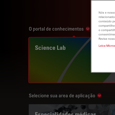
Nós e nosso
relacionados
conteúdo pe
compartilhe
O portal de conhecimentos
Show subnavi
o compartil
consentimen
Revise noss
Science Lab
Leica Micro
Selecione sua area de aplicação
Show su
Especialidades médicas