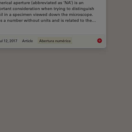
rical aperture (abbreviated as ‘NA’) is an
rtant consideration when trying to distinguish
ail in a specimen viewed down the microscope.
s a number without units and is related to the…
ul 12, 2017
Article
Abertura numérica
 A Brief History and a Practical Set Up in Five Easy Steps
Collecting Light: Th