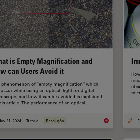
at is Empty Magnification and
Im
w can Users Avoid it
How
med
 phenomenon of “empty magnification”, which
obse
occur while using an optical, light, or digital
micr
roscope, and how it can be avoided is explained
this article. The performance of an optical…
Nov 21, 2024
Tutorial
Resolução
F
What is Empty Magni