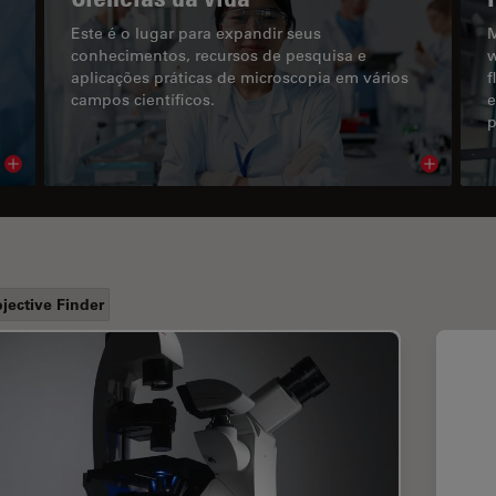
Este é o lugar para expandir seus
M
conhecimentos, recursos de pesquisa e
w
aplicações práticas de microscopia em vários
f
campos científicos.
e
p
Read article
Read arti
jective Finder