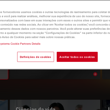
s fornecedores usamos cookies e outras tecnologias de rastreamento para coletar 
 a você para realizar análises, melhorar sua experiência de uso de nosso site, fornec
rsonalizados com base em suas interações com esses e outros sites e permitir que 
 conteúdo nas redes sociais. Ao clicar em “Aceitar todos os cookies”, você concorda
gation
hamento desses dados com nossos parceiros. Você pode alterar suas preferências de
to a qualquer momento na seção “Configurações de Cookies” na parte inferior do no
o Aviso de Cookies para saber mais sobre nossas práticas.
systems Cookie Partners Details
O PORTAL DE CONHECIMENTOS
Leia os nossos artigos mais
Definições de cookies
Aceitar todos os cookies
recentes
Read arti
bnavigation
Ciências da vida