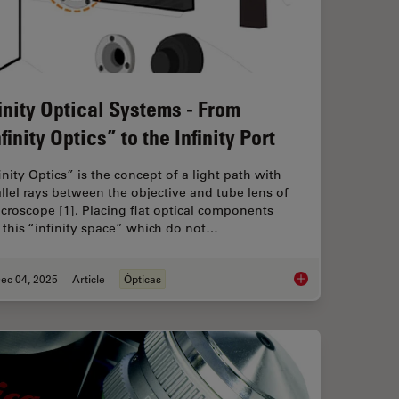
finity Optical Systems - From
finity Optics” to the Infinity Port
inity Optics” is the concept of a light path with
llel rays between the objective and tube lens of
croscope [1]. Placing flat optical components
 this “infinity space” which do not…
ec 04, 2025
Article
Ópticas
 When Selecting a Research Microscope
Infinity Optical Syste