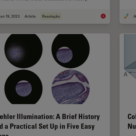
an 19, 2023
Article
Resolução
A
Microscope Resolutio
ehler Illumination: A Brief History
Co
d a Practical Set Up in Five Easy
Nu
eps