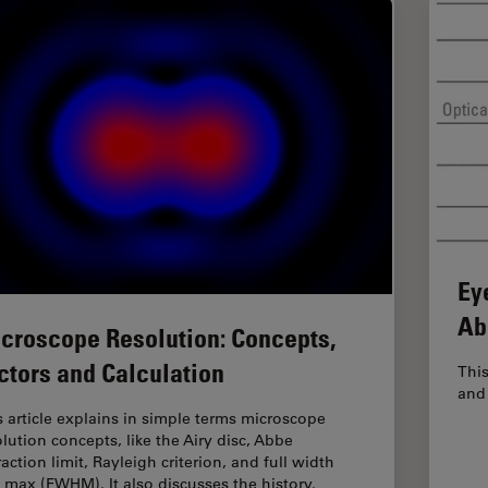
Ey
Ab
croscope Resolution: Concepts,
ctors and Calculation
This
and 
s article explains in simple terms microscope
olution concepts, like the Airy disc, Abbe
raction limit, Rayleigh criterion, and full width
f max (FWHM). It also discusses the history.