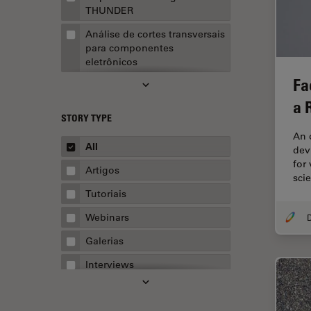
THUNDER
Análise de cortes transversais
para componentes
eletrônicos
Fa
Análise de imagens
a 
Análise de limpeza
STORY TYPE
Análise multiplex espacial
An 
All
devi
Anatomia Patológica
for
Artigos
sci
Aquisição de imagens
Tutoriais
Aquisição de imagens 3D
Webinars
Aquisição de imagens de
células vivas
Galerias
Aquisição de imagens para
Interviews
fins quantitativos
Whitepapers
AR Surgery