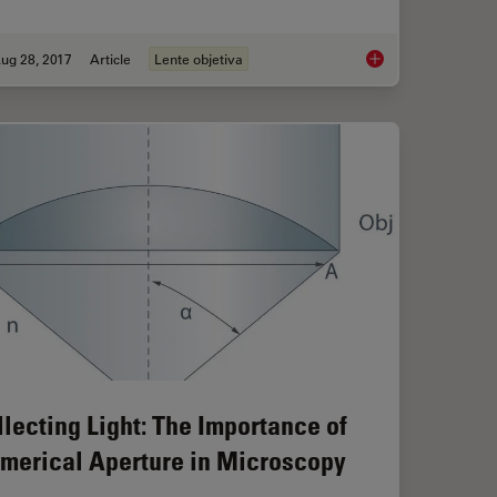
ug 28, 2017
Article
Lente objetiva
n: Concepts, Factors and Calculation
Eyepieces, Objective
llecting Light: The Importance of
merical Aperture in Microscopy