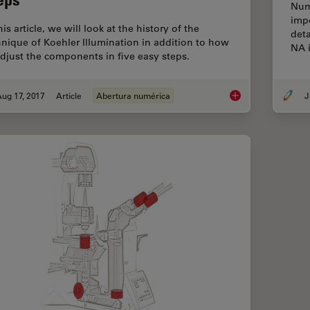
Nume
impo
his article, we will look at the history of the
det
hnique of Koehler Illumination in addition to how
NA i
adjust the components in five easy steps.
ug 17, 2017
Article
Abertura numérica
J
Koehler Illumination: