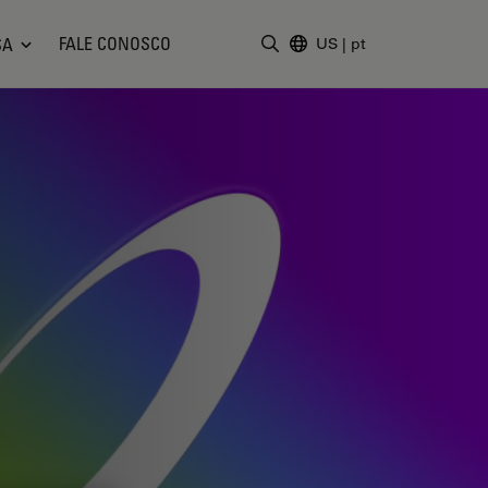
FALE CONOSCO
SA
US
|
pt
Insira o termo da pesquisa