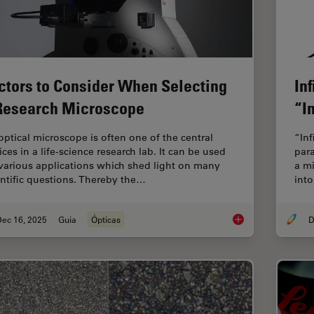
ctors to Consider When Selecting
In
Research Microscope
“In
optical microscope is often one of the central
“Inf
ces in a life-science research lab. It can be used
para
 various applications which shed light on many
a mi
entific questions. Thereby the…
into
Dec 16, 2025
Guia
Ópticas
D
Factors to Consider