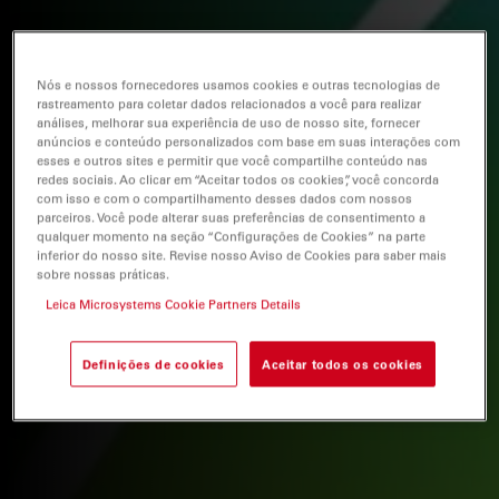
Nós e nossos fornecedores usamos cookies e outras tecnologias de
rastreamento para coletar dados relacionados a você para realizar
análises, melhorar sua experiência de uso de nosso site, fornecer
anúncios e conteúdo personalizados com base em suas interações com
esses e outros sites e permitir que você compartilhe conteúdo nas
redes sociais. Ao clicar em “Aceitar todos os cookies”, você concorda
com isso e com o compartilhamento desses dados com nossos
parceiros. Você pode alterar suas preferências de consentimento a
qualquer momento na seção “Configurações de Cookies” na parte
inferior do nosso site. Revise nosso Aviso de Cookies para saber mais
sobre nossas práticas.
Leica Microsystems Cookie Partners Details
Definições de cookies
Aceitar todos os cookies