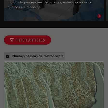
incluindo percepções de colegas, estudos de casos
clínicos e simpósios.
Read 
FILTER ARTICLES
Noções básicas de microscopia