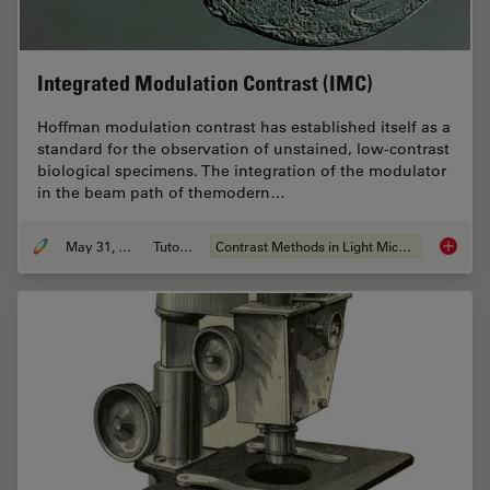
Integrated Modulation Contrast (IMC)
Hoffman modulation contrast has established itself as a
standard for the observation of unstained, low-contrast
biological specimens. The integration of the modulator
in the beam path of themodern…
May 31, 2011
Tutorial
Contrast Methods in Light Microscopy
Integra