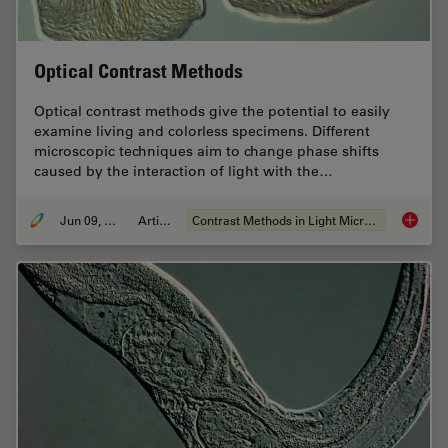
Optical Contrast Methods
Optical contrast methods give the potential to easily
examine living and colorless specimens. Different
microscopic techniques aim to change phase shifts
caused by the interaction of light with the…
Jun 09, 2011
Article
Contrast Methods in Light Microscopy
Optical