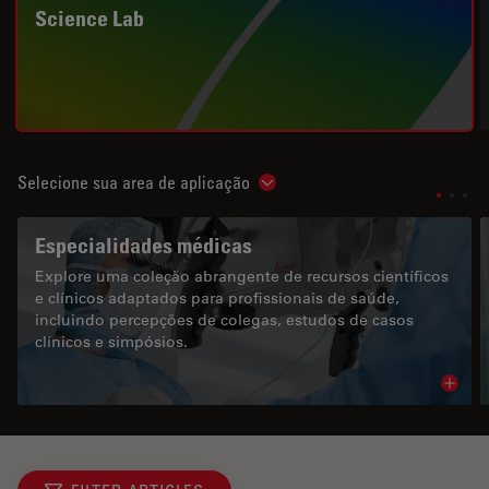
Science Lab
Selecione sua area de aplicação
Show subnavigation
Especialidades médicas
Explore uma coleção abrangente de recursos científicos
e clínicos adaptados para profissionais de saúde,
incluindo percepções de colegas, estudos de casos
clínicos e simpósios.
Read 