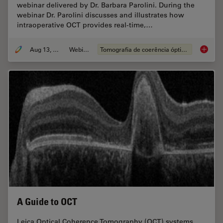
webinar delivered by Dr. Barbara Parolini. During the
webinar Dr. Parolini discusses and illustrates how
intraoperative OCT provides real-time,…
Aug 13, 2020
Webinar
Tomografia de coerência óptica (OCT)
What is 
A Guide to OCT
Leica Optical Coherence Tomography (OCT) systems