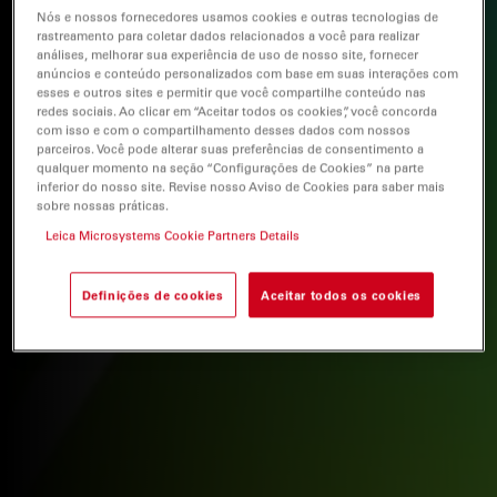
Nós e nossos fornecedores usamos cookies e outras tecnologias de
rastreamento para coletar dados relacionados a você para realizar
análises, melhorar sua experiência de uso de nosso site, fornecer
anúncios e conteúdo personalizados com base em suas interações com
esses e outros sites e permitir que você compartilhe conteúdo nas
redes sociais. Ao clicar em “Aceitar todos os cookies”, você concorda
com isso e com o compartilhamento desses dados com nossos
parceiros. Você pode alterar suas preferências de consentimento a
qualquer momento na seção “Configurações de Cookies” na parte
inferior do nosso site. Revise nosso Aviso de Cookies para saber mais
sobre nossas práticas.
Leica Microsystems Cookie Partners Details
Definições de cookies
Aceitar todos os cookies