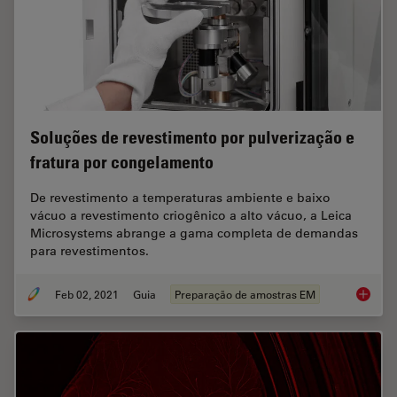
Soluções de revestimento por pulverização e
fratura por congelamento
De revestimento a temperaturas ambiente e baixo
vácuo a revestimento criogênico a alto vácuo, a Leica
Microsystems abrange a gama completa de demandas
para revestimentos.
Feb 02, 2021
Guia
Preparação de amostras EM
Soluçõe