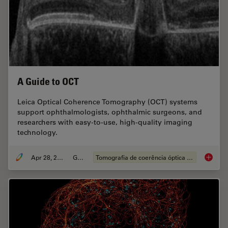
A Guide to OCT
Leica Optical Coherence Tomography (OCT) systems
support ophthalmologists, ophthalmic surgeons, and
researchers with easy-to-use, high-quality imaging
technology.
Apr 28, 2020
Guia
Tomografia de coerência óptica (OCT)
A Guide