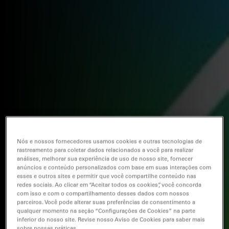
Nós e nossos fornecedores usamos cookies e outras tecnologias de
rastreamento para coletar dados relacionados a você para realizar
análises, melhorar sua experiência de uso de nosso site, fornecer
anúncios e conteúdo personalizados com base em suas interações com
esses e outros sites e permitir que você compartilhe conteúdo nas
redes sociais. Ao clicar em “Aceitar todos os cookies”, você concorda
com isso e com o compartilhamento desses dados com nossos
parceiros. Você pode alterar suas preferências de consentimento a
qualquer momento na seção “Configurações de Cookies” na parte
inferior do nosso site. Revise nosso Aviso de Cookies para saber mais
sobre nossas práticas.